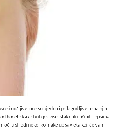
ne i uočljive, one su ujedno i prilagodljive te na njih
od hoćete kako bi ih još više istaknuli i učinili ljepšima.
očiju slijedi nekoliko make up savjeta koji će vam