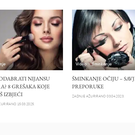
nje
Video
Šminkanje
ODABRATI NIJANSU
ŠMINKANJE OČIJU – SAVJE
A? 8 GREŠAKA KOJE
PREPORUKE
 IZBJEĆI
ZADNJE AŽURIRANO 03.04.2023.
URIRANO 15.03.2025.