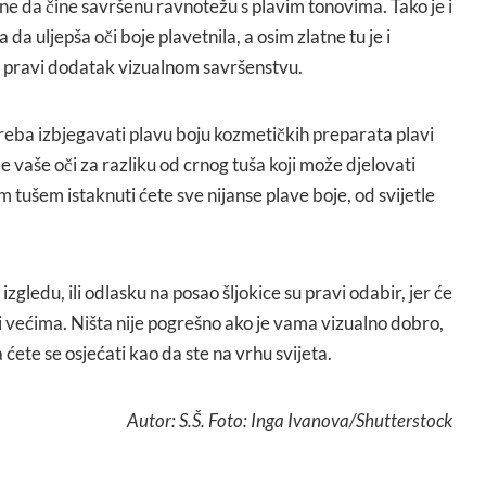
ne da čine savršenu ravnotežu s plavim tonovima. Tako je i
 da uljepša oči boje plavetnila, a osim zlatne tu je i
o pravi dodatak vizualnom savršenstvu.
treba izbjegavati plavu boju kozmetičkih preparata plavi
iče vaše oči za razliku od crnog tuša koji može djelovati
tušem istaknuti ćete sve nijanse plave boje, od svijetle
izgledu, ili odlasku na posao šljokice su pravi odabir, jer će
a i većima. Ništa nije pogrešno ako je vama vizualno dobro,
ćete se osjećati kao da ste na vrhu svijeta.
Autor: S.Š. Foto: Inga Ivanova/Shutterstock