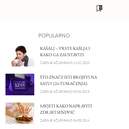
0
POPULARNO
KAŠALJ – VRSTE KAŠLJA I
KAKO GA ZAUSTAVITI
ZADNJE AŽURIRANO 11.02.2020.
ŠTO ZNAČE ISTI BROJEVI NA
SATU? (24 TUMAČENJA)
ZADNJE AŽURIRANO 05.04.2023.
SAVJETI KAKO NAPRAVITI
ZDRAVI SENDVIČ
ZADNJE AŽURIRANO 04.05.2016.