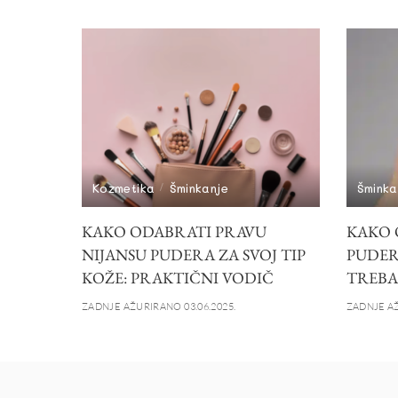
Kozmetika
Šminkanje
Šminka
KAKO ODABRATI PRAVU
KAKO 
NIJANSU PUDERA ZA SVOJ TIP
PUDER
KOŽE: PRAKTIČNI VODIČ
TREBAŠ
ZADNJE AŽURIRANO 03.06.2025.
ZADNJE AŽ