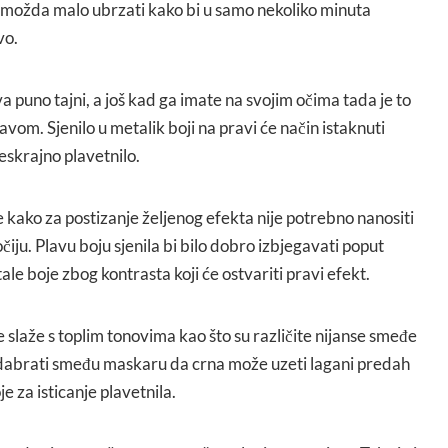
i možda malo ubrzati kako bi u samo nekoliko minuta
vo.
iva puno tajni, a još kad ga imate na svojim očima tada je to
vom. Sjenilo u metalik boji na pravi će način istaknuti
beskrajno plavetnilo.
se kako za postizanje željenog efekta nije potrebno nanositi
očiju. Plavu boju sjenila bi bilo dobro izbjegavati poput
tale boje zbog kontrasta koji će ostvariti pravi efekt.
e slaže s toplim tonovima kao što su različite nijanse smeđe
odabrati smeđu maskaru da crna može uzeti lagani predah
je za isticanje plavetnila.