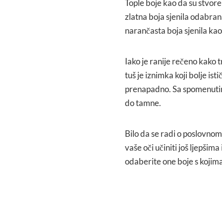
Tople boje kao da su stvore
zlatna boja sjenila odabrana
narančasta boja sjenila ka
Iako je ranije rečeno kako 
tuš je iznimka koji bolje ist
prenapadno. Sa spomenutim 
do tamne.
Bilo da se radi o poslovnom 
vaše oči učiniti još ljepšim
odaberite one boje s kojima 