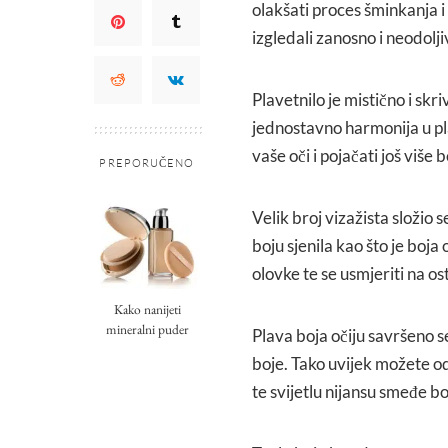
olakšati proces šminkanja 
izgledali zanosno i neodolji
Plavetnilo je mistično i skr
jednostavno harmonija u pla
vaše oči i pojačati još više 
PREPORUČENO
Velik broj vizažista složio 
boju sjenila kao što je boja 
olovke te se usmjeriti na os
Kako nanijeti
mineralni puder
Plava boja očiju savršeno s
boje. Tako uvijek možete 
te svijetlu nijansu smeđe bo