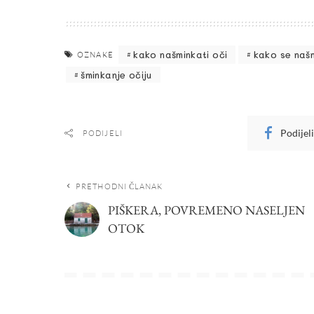
kako našminkati oči
kako se našm
OZNAKE
šminkanje očiju
Podijel
PODIJELI
PRETHODNI ČLANAK
PIŠKERA, POVREMENO NASELJEN
OTOK