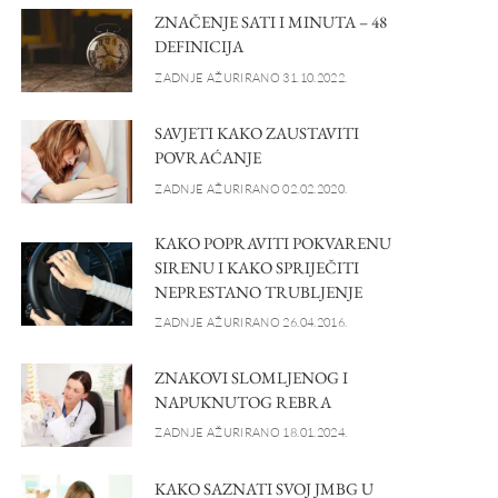
ZNAČENJE SATI I MINUTA – 48
DEFINICIJA
ZADNJE AŽURIRANO 31.10.2022.
SAVJETI KAKO ZAUSTAVITI
POVRAĆANJE
ZADNJE AŽURIRANO 02.02.2020.
KAKO POPRAVITI POKVARENU
SIRENU I KAKO SPRIJEČITI
NEPRESTANO TRUBLJENJE
ZADNJE AŽURIRANO 26.04.2016.
ZNAKOVI SLOMLJENOG I
NAPUKNUTOG REBRA
ZADNJE AŽURIRANO 18.01.2024.
KAKO SAZNATI SVOJ JMBG U