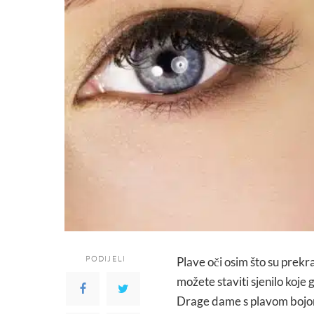
PODIJELI
Plave oči osim što su prekras
možete staviti sjenilo koje g
Drage dame s plavom bojom 