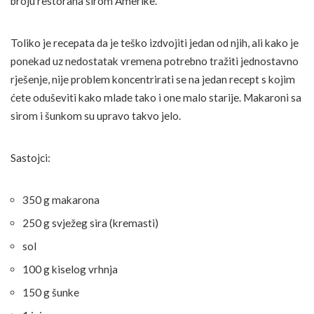
broju restorana širom Amerike.
Toliko je recepata da je teško izdvojiti jedan od njih, ali kako je
ponekad uz nedostatak vremena potrebno tražiti jednostavno
rješenje, nije problem koncentrirati se na jedan recept s kojim
ćete oduševiti kako mlade tako i one malo starije. Makaroni sa
sirom i šunkom su upravo takvo jelo.
Sastojci:
350 g makarona
250 g svježeg sira (kremasti)
sol
100 g kiselog vrhnja
150 g šunke