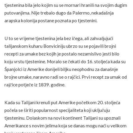
tjestenina bila jelo kojim su se mornari hranili na svojim dugim
putovanjima. Nije trebalo dugo da Palermo, nekadašnja
arapska kolonija postane poznata po tjestenini.
U to se vrijeme tjestenina jela bez ičega, ali zahvaljujući
talijanskom kuharu Bonviciniju ubrzo su se pojavili brojni
recepti za umake bez kojih je postalo nezamislivo jesti bilo
koju vrstu tjestenine. Moralo se čekati do 16. stoljeća kada su
Španjolci iz Amerike donijeli biljku neophodnu za današnje
brojne umake, naravno radi se o rajčici. Prvi recept za umak od
rajčice potječe iz 1839. godine.
Kada su Talijani krenuli put Amerike početkom 20. stoljeća
počela se širiti popularnost specijaliteta koji uključuju
tjesteninu. Dolaskom na novi kontinent Talijani su upoznali
Amerikance s novim jelima koja se danas mogu naći u velikom