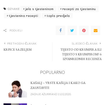
jela s tjesteninom
recepti za tjesteninu
OZNAKE
tjestenina recepti
topla predjela
PODIJELI
PRETHODNI ČLANAK
SLJEDEĆI ČLANAK
KRPICE SA ZELJEM
TIJESTO OD KRUMPIRA ILI
TIJESTO S KRUMPIROM? 6
IZVANREDNIH RECEPATA
POPULARNO
KAŠALJ – VRSTE KAŠLJA I KAKO GA
ZAUSTAVITI
ZADNJE AŽURIRANO 11.02.2020.