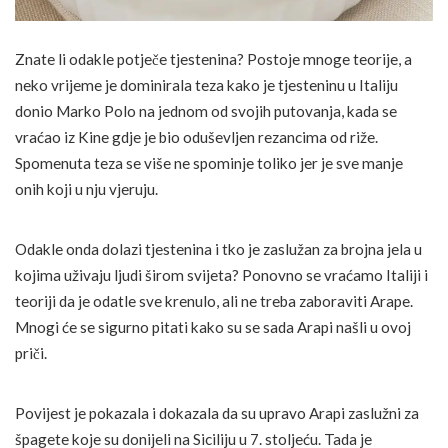
Znate li odakle potječe tjestenina? Postoje mnoge teorije, a
neko vrijeme je dominirala teza kako je tjesteninu u Italiju
donio Marko Polo na jednom od svojih putovanja, kada se
vraćao iz Kine gdje je bio oduševljen rezancima od riže.
Spomenuta teza se više ne spominje toliko jer je sve manje
onih koji u nju vjeruju.
Odakle onda dolazi tjestenina i tko je zaslužan za brojna jela u
kojima uživaju ljudi širom svijeta? Ponovno se vraćamo Italiji i
teoriji da je odatle sve krenulo, ali ne treba zaboraviti Arape.
Mnogi će se sigurno pitati kako su se sada Arapi našli u ovoj
priči.
Povijest je pokazala i dokazala da su upravo Arapi zaslužni za
špagete koje su donijeli na Siciliju u 7. stoljeću. Tada je