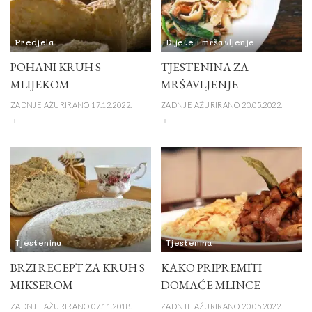
Predjela
Dijete i mršavljenje
POHANI KRUH S
TJESTENINA ZA
MLIJEKOM
MRŠAVLJENJE
ZADNJE AŽURIRANO 17.12.2022.
ZADNJE AŽURIRANO 20.05.2022.
Tjestenina
Tjestenina
BRZI RECEPT ZA KRUH S
KAKO PRIPREMITI
MIKSEROM
DOMAĆE MLINCE
ZADNJE AŽURIRANO 07.11.2018.
ZADNJE AŽURIRANO 20.05.2022.