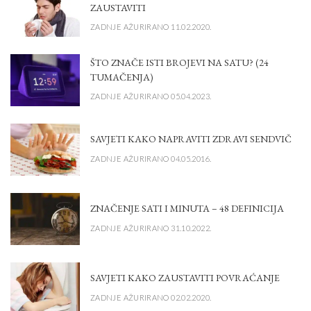
ZAUSTAVITI
ZADNJE AŽURIRANO 11.02.2020.
ŠTO ZNAČE ISTI BROJEVI NA SATU? (24
TUMAČENJA)
ZADNJE AŽURIRANO 05.04.2023.
SAVJETI KAKO NAPRAVITI ZDRAVI SENDVIČ
ZADNJE AŽURIRANO 04.05.2016.
ZNAČENJE SATI I MINUTA – 48 DEFINICIJA
ZADNJE AŽURIRANO 31.10.2022.
SAVJETI KAKO ZAUSTAVITI POVRAĆANJE
ZADNJE AŽURIRANO 02.02.2020.