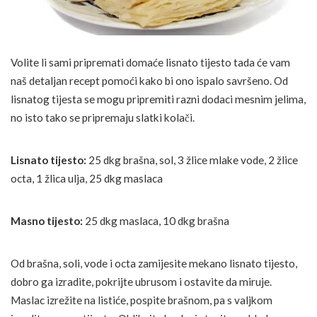
Volite li sami pripremati domaće lisnato tijesto tada će vam
naš detaljan recept pomoći kako bi ono ispalo savršeno. Od
lisnatog tijesta se mogu pripremiti razni dodaci mesnim jelima,
no isto tako se pripremaju slatki kolači.
Lisnato tijesto:
25 dkg brašna, sol, 3 žlice mlake vode, 2 žlice
octa, 1 žlica ulja, 25 dkg maslaca
Masno tijesto:
25 dkg maslaca, 10 dkg brašna
Od brašna, soli, vode i octa zamijesite mekano lisnato tijesto,
dobro ga izradite, pokrijte ubrusom i ostavite da miruje.
Maslac izrežite na listiće, pospite brašnom, pa s valjkom