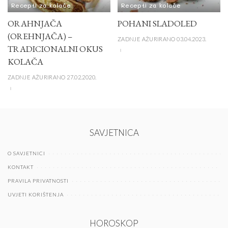
Recepti za kolače
Recepti za kolače
ORAHNJAČA
POHANI SLADOLED
(OREHNJAČA) –
ZADNJE AŽURIRANO 03.04.2023.
TRADICIONALNI OKUS
KOLAČA
ZADNJE AŽURIRANO 27.02.2020.
SAVJETNICA
O SAVJETNICI
KONTAKT
PRAVILA PRIVATNOSTI
UVJETI KORIŠTENJA
HOROSKOP