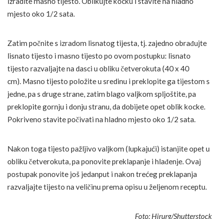
izradite masno tijesto. Oblikujte kocku i stavite na hladno
mjesto oko 1/2 sata.
Zatim počnite s izradom lisnatog tijesta, tj. zajedno obrađujte
lisnato tijesto i masno tijesto po ovom postupku: lisnato
tijesto razvaljajte na dasci u obliku četverokuta (40 x 40
cm). Masno tijesto položite u sredinu i preklopite ga tijestom s
jedne, pa s druge strane, zatim blago valjkom spljoštite, pa
preklopite gornju i donju stranu, da dobijete opet oblik kocke.
Pokriveno stavite počivati na hladno mjesto oko 1/2 sata.
Nakon toga tijesto pažljivo valjkom (lupkajući) istanjite opet u
obliku četverokuta, pa ponovite preklapanje i hlađenje. Ovaj
postupak ponovite još jedanput i nakon trećeg preklapanja
razvaljajte tijesto na veličinu prema opisu u željenom receptu.
Foto: Hirurg/Shutterstock