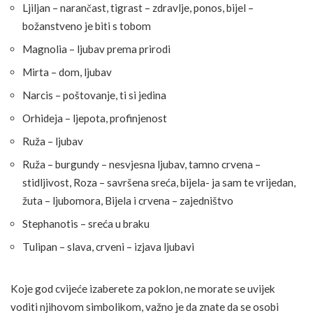
Ljiljan – narančast, tigrast – zdravlje, ponos, bijel –
božanstveno je biti s tobom
Magnolia – ljubav prema prirodi
Mirta – dom, ljubav
Narcis – poštovanje, ti si jedina
Orhideja – ljepota, profinjenost
Ruža – ljubav
Ruža – burgundy – nesvjesna ljubav, tamno crvena –
stidljivost, Roza – savršena sreća, bijela- ja sam te vrijedan,
žuta – ljubomora, Bijela i crvena – zajedništvo
Stephanotis – sreća u braku
Tulipan – slava, crveni – izjava ljubavi
Koje god cvijeće izaberete za poklon, ne morate se uvijek
voditi njihovom simbolikom, važno je da znate da se osobi