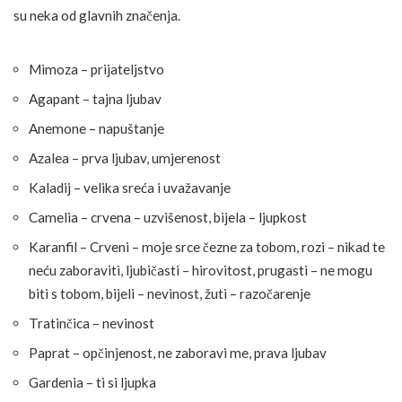
su neka od glavnih značenja.
Mimoza – prijateljstvo
Agapant – tajna ljubav
Anemone – napuštanje
Azalea – prva ljubav, umjerenost
Kaladij – velika sreća i uvažavanje
Camelia – crvena – uzvišenost, bijela – ljupkost
Karanfil – Crveni – moje srce čezne za tobom, rozi – nikad te
neću zaboraviti, ljubičasti – hirovitost, prugasti – ne mogu
biti s tobom, bijeli – nevinost, žuti – razočarenje
Tratinčica – nevinost
Paprat – opčinjenost, ne zaboravi me, prava ljubav
Gardenia – ti si ljupka