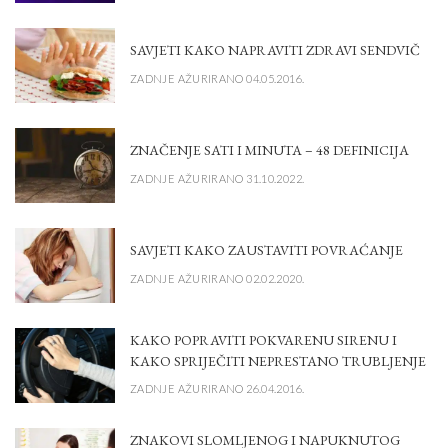
SAVJETI KAKO NAPRAVITI ZDRAVI SENDVIČ
ZADNJE AŽURIRANO 04.05.2016.
ZNAČENJE SATI I MINUTA – 48 DEFINICIJA
ZADNJE AŽURIRANO 31.10.2022.
SAVJETI KAKO ZAUSTAVITI POVRAĆANJE
ZADNJE AŽURIRANO 02.02.2020.
KAKO POPRAVITI POKVARENU SIRENU I
KAKO SPRIJEČITI NEPRESTANO TRUBLJENJE
ZADNJE AŽURIRANO 26.04.2016.
ZNAKOVI SLOMLJENOG I NAPUKNUTOG