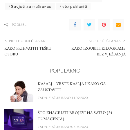
Savjeti za muškarce
sto pokloniti
PODIJELI
PRETHODNI ČLANAK
SLJEDEĆI ČLANAK
KAKO PRIHVATITI TEŠKU
KAKO IZGUBITI KILOGRAME
OSOBU
BEZ VJEŽBANJA
POPULARNO
KAŠALJ – VRSTE KAŠLJA I KAKO GA
ZAUSTAVITI
ZADNJE AŽURIRANO 11.02.2020.
ŠTO ZNAČE ISTI BROJEVI NA SATU? (24
TUMAČENJA)
ZADNJE AŽURIRANO 05.04.2023.