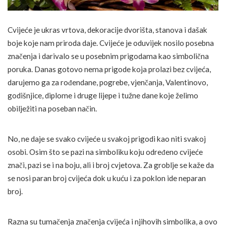
Cvijeće je ukras vrtova, dekoracije dvorišta, stanova i dašak
boje koje nam priroda daje. Cvijeće je oduvijek nosilo posebna
značenja i darivalo se u posebnim prigodama kao simbolična
poruka. Danas gotovo nema prigode koja prolazi bez cvijeća,
darujemo ga za rođendane, pogrebe, vjenčanja, Valentinovo,
godišnjice, diplome i druge lijepe i tužne dane koje želimo
obilježiti na poseban način.
No, ne daje se svako cvijeće u svakoj prigodi kao niti svakoj
osobi. Osim što se pazi na simboliku koju određeno cvijeće
znači, pazi se i na boju, ali i broj cvjetova. Za groblje se kaže da
se nosi paran broj cvijeća dok u kuću i za poklon ide neparan
broj.
Razna su tumačenja značenja cvijeća i njihovih simbolika, a ovo