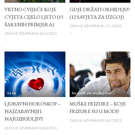
VRTNO CVIJEĆE KOJE
GDJE DRŽATI ORHIDEJU?
CVJETA CIJELO LJETO (15
(12 SAVJETA ZA UZGOJ)
ŠARENIH PRIMJERA)
ZADNJE AŽURIRANO 17.12.2023.
ZADNJE AŽURIRANO 26.12.2023.
Veze
Savjeti za muškarce
LJUBAVNI HOROSKOP –
MUŠKE FRIZURE – KOJE
NAJZABAVNIJI I
FRIZURE SU U MODI?
NAJUZBUDLJIVI
ZADNJE AŽURIRANO 16.07.2022.
ZADNJE AŽURIRANO 03.04.2023.