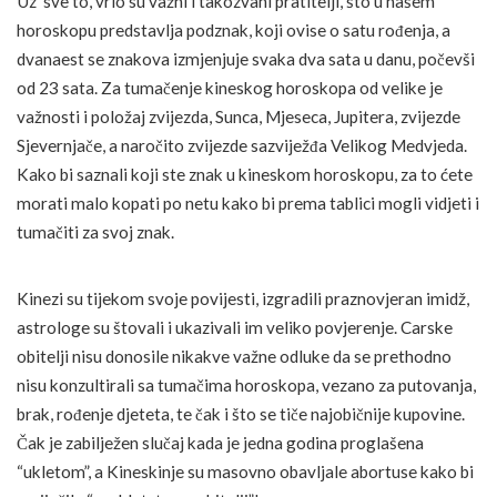
Uz sve to, vrlo su važni i takozvani pratitelji, što u našem
horoskopu predstavlja podznak, koji ovise o satu rođenja, a
dvanaest se znakova izmjenjuje svaka dva sata u danu, počevši
od 23 sata. Za tumačenje kineskog horoskopa od velike je
važnosti i položaj zvijezda, Sunca, Mjeseca, Jupitera, zvijezde
Sjevernjače, a naročito zvijezde sazviježđa Velikog Medvjeda.
Kako bi saznali koji ste znak u kineskom horoskopu, za to ćete
morati malo kopati po netu kako bi prema tablici mogli vidjeti i
tumačiti za svoj znak.
Kinezi su tijekom svoje povijesti, izgradili praznovjeran imidž,
astrologe su štovali i ukazivali im veliko povjerenje. Carske
obitelji nisu donosile nikakve važne odluke da se prethodno
nisu konzultirali sa tumačima horoskopa, vezano za putovanja,
brak, rođenje djeteta, te čak i što se tiče najobičnije kupovine.
Čak je zabilježen slučaj kada je jedna godina proglašena
“ukletom”, a Kineskinje su masovno obavljale abortuse kako bi