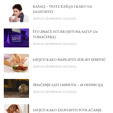
KAŠALJ – VRSTE KAŠLJA I KAKO GA
ZAUSTAVITI
ZADNJE AŽURIRANO 11.02.2020.
ŠTO ZNAČE ISTI BROJEVI NA SATU? (24
TUMAČENJA)
ZADNJE AŽURIRANO 05.04.2023.
SAVJETI KAKO NAPRAVITI ZDRAVI SENDVIČ
ZADNJE AŽURIRANO 04.05.2016.
ZNAČENJE SATI I MINUTA – 48 DEFINICIJA
ZADNJE AŽURIRANO 31.10.2022.
SAVJETI KAKO ZAUSTAVITI POVRAĆANJE