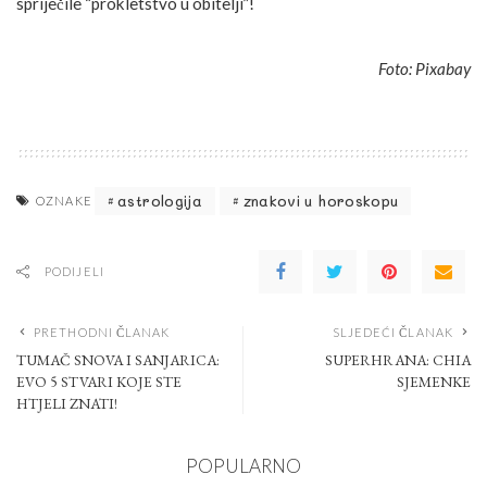
spriječile “prokletstvo u obitelji”!
Foto: Pixabay
astrologija
znakovi u horoskopu
OZNAKE
PODIJELI
PRETHODNI ČLANAK
SLJEDEĆI ČLANAK
TUMAČ SNOVA I SANJARICA:
SUPERHRANA: CHIA
EVO 5 STVARI KOJE STE
SJEMENKE
HTJELI ZNATI!
POPULARNO