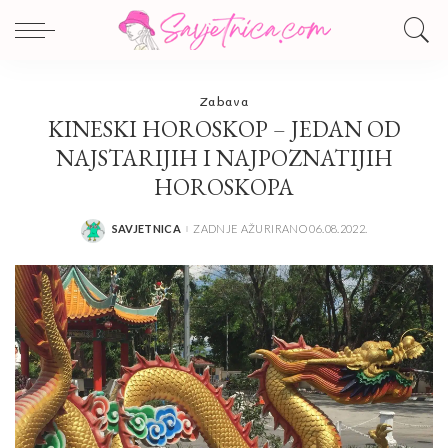
Zabava
KINESKI HOROSKOP – JEDAN OD
NAJSTARIJIH I NAJPOZNATIJIH
HOROSKOPA
SAVJETNICA
ZADNJE AŽURIRANO 06.08.2022.
POSTED
BY