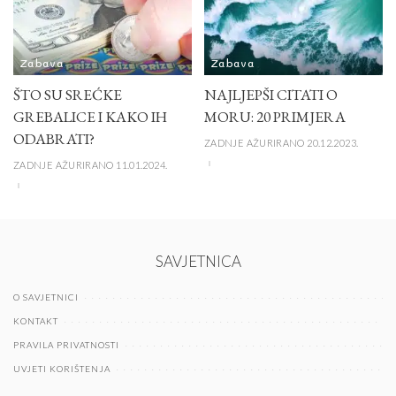
Zabava
Zabava
ŠTO SU SREĆKE
NAJLJEPŠI CITATI O
GREBALICE I KAKO IH
MORU: 20 PRIMJERA
ODABRATI?
ZADNJE AŽURIRANO 20.12.2023.
ZADNJE AŽURIRANO 11.01.2024.
SAVJETNICA
O SAVJETNICI
KONTAKT
PRAVILA PRIVATNOSTI
UVJETI KORIŠTENJA