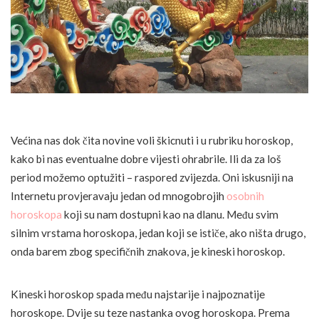
Većina nas dok čita novine voli škicnuti i u rubriku horoskop,
kako bi nas eventualne dobre vijesti ohrabrile. Ili da za loš
period možemo optužiti – raspored zvijezda. Oni iskusniji na
Internetu provjeravaju jedan od mnogobrojih
osobnih
horoskopa
koji su nam dostupni kao na dlanu. Među svim
silnim vrstama horoskopa, jedan koji se ističe, ako ništa drugo,
onda barem zbog specifičnih znakova, je kineski horoskop.
Kineski horoskop spada među najstarije i najpoznatije
horoskope. Dvije su teze nastanka ovog horoskopa. Prema