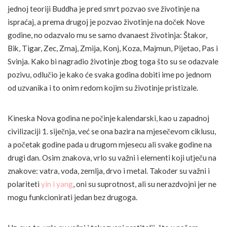
jednoj teoriji Buddha je pred smrt pozvao sve životinje na
ispraćaj, a prema drugoj je pozvao životinje na doček Nove
godine, no odazvalo mu se samo dvanaest životinja: Štakor,
Bik, Tigar, Zec, Zmaj, Zmija, Konj, Koza, Majmun, Pijetao, Pas i
Svinja. Kako bi nagradio životinje zbog toga što su se odazvale
pozivu, odlučio je kako će svaka godina dobiti ime po jednom
od uzvanika i to onim redom kojim su životinje pristizale.
Kineska Nova godina ne počinje kalendarski, kao u zapadnoj
civilizaciji 1. siječnja, već se ona bazira na mjesečevom ciklusu,
a početak godine pada u drugom mjesecu ali svake godine na
drugi dan. Osim znakova, vrlo su važni i elementi koji utječu na
znakove: vatra, voda, zemlja, drvo i metal. Također su važni i
polariteti
yin i yang
, oni su suprotnost, ali su nerazdvojni jer ne
mogu funkcionirati jedan bez drugoga.