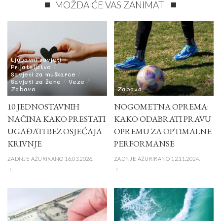
MOŽDA ĆE VAS ZANIMATI
Ljubavni savjeti
Prijateljstvo
Savjeti za muškarce
Savjeti za žene
Veze
Zabava
Zabava
10 JEDNOSTAVNIH
NOGOMETNA OPREMA:
NAČINA KAKO PRESTATI
KAKO ODABRATI PRAVU
UGAĐATI BEZ OSJEĆAJA
OPREMU ZA OPTIMALNE
KRIVNJE
PERFORMANSE
ZADNJE AŽURIRANO 16.03.2026.
ZADNJE AŽURIRANO 12.11.2024.