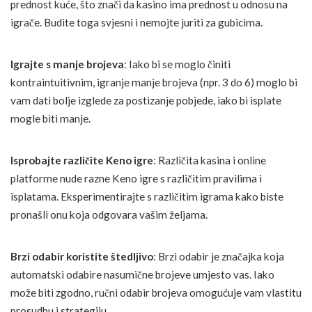
prednost kuće, što znači da kasino ima prednost u odnosu na
igrače. Budite toga svjesni i nemojte juriti za gubicima.
Igrajte s manje brojeva
: Iako bi se moglo činiti
kontraintuitivnim, igranje manje brojeva (npr. 3 do 6) moglo bi
vam dati bolje izglede za postizanje pobjede, iako bi isplate
mogle biti manje.
Isprobajte različite Keno igre
: Različita kasina i online
platforme nude razne Keno igre s različitim pravilima i
isplatama. Eksperimentirajte s različitim igrama kako biste
pronašli onu koja odgovara vašim željama.
Brzi odabir koristite štedljivo
: Brzi odabir je značajka koja
automatski odabire nasumične brojeve umjesto vas. Iako
može biti zgodno, ručni odabir brojeva omogućuje vam vlastitu
prosudbu i strategiju.