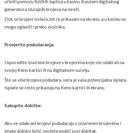
učiniti pomoću fizičkih loptica u kasinu ili putem digitalnog
generatora slučajnih brojeva na mreži.
Dok se brojevi izvlače, bit će prikazani na ekranu, a u kasinu se
mogu oglasiti i preko zvučnika.
Provjerite podudaranja:
Usporedite izvučene brojeve s brojevima koje ste odabrali na
svojoj Keno kartici ili na digitalnom sučelju.
Što se više brojeva podudara, veća je vaša potencijalna isplata.
Isplate se često prikazuju na Keno kartici ili ekranu.
Sakupite dobitke:
Ako se odabrani brojevi podudaraju s izvučenim brojevima i
imate dobitni listić, možete podići svoj dobitak.