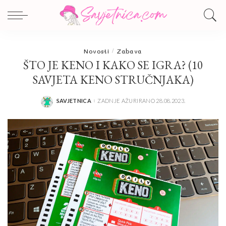
Novosti
Zabava
ŠTO JE KENO I KAKO SE IGRA? (10
SAVJETA KENO STRUČNJAKA)
SAVJETNICA
ZADNJE AŽURIRANO 28.08.2023.
POSTED
BY