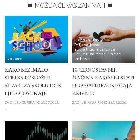
MOŽDA ĆE VAS ZANIMATI
Ljubavni savjeti
Prijateljstvo
Savjeti za muškarce
Savjeti za žene
Veze
Novosti
Zabava
KAKO BEZ IMALO
10 JEDNOSTAVNIH
STRESA POSLOŽITI
NAČINA KAKO PRESTATI
STVARI ZA ŠKOLU DOK
UGAĐATI BEZ OSJEĆAJA
LJETO JOŠ TRAJE
KRIVNJE
ZADNJE AŽURIRANO 20.07.2026.
ZADNJE AŽURIRANO 16.03.2026.