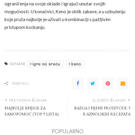
ograničenja na svoje oklade i igrajući unutar svojih
mogućnosti. U konačnici, Keno je oblik zabave, a u uzbuđenju
koje pruža najbolje je uživati u kombinaciji s pažljivim
pristupom kockanju.
igre na sreću
keno
OZNAKE
PODIJELI
PRETHODNI ČLANAK
SLJEDEĆI ČLANAK
NAJBOLJE KNJIGE ZA
BAZGA I NJENI PROIZVODI: 5
SAMOPOMOĆ (TOP 9 LISTA)
RAZNOLIKIH RECEPATA
POPULARNO