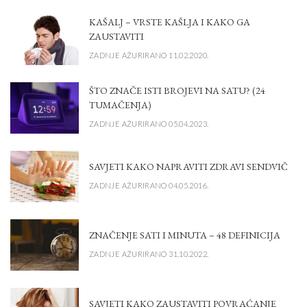
KAŠALJ – VRSTE KAŠLJA I KAKO GA
ZAUSTAVITI
ZADNJE AŽURIRANO 11.02.2020.
ŠTO ZNAČE ISTI BROJEVI NA SATU? (24
TUMAČENJA)
ZADNJE AŽURIRANO 05.04.2023.
SAVJETI KAKO NAPRAVITI ZDRAVI SENDVIČ
ZADNJE AŽURIRANO 04.05.2016.
ZNAČENJE SATI I MINUTA – 48 DEFINICIJA
ZADNJE AŽURIRANO 31.10.2022.
SAVJETI KAKO ZAUSTAVITI POVRAĆANJE