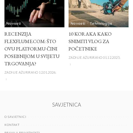
Novosti
Novosti
Tehnologija
RECENZIJA
10 KORAKA KAKO
FLEXFLUME.COM: ŠTO
SNIMITI VLOG ZA
OVU PLATFORMU ČINI
POČETNIKE
POSEBNIJOM U SVIJETU
ZADNJE AŽURIRANO 01.12.2025.
TRGOVANJA?
ZADNJE AŽURIRANO 12.01.2026.
SAVJETNICA
O SAVJETNICI
KONTAKT
PRAVILA PRIVATNOSTI