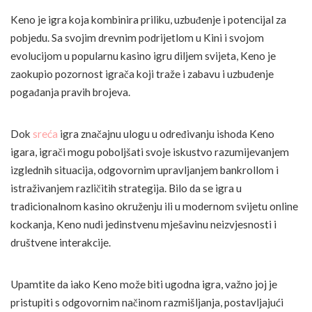
Keno je igra koja kombinira priliku, uzbuđenje i potencijal za
pobjedu. Sa svojim drevnim podrijetlom u Kini i svojom
evolucijom u popularnu kasino igru diljem svijeta, Keno je
zaokupio pozornost igrača koji traže i zabavu i uzbuđenje
pogađanja pravih brojeva.
Dok
sreća
igra značajnu ulogu u određivanju ishoda Keno
igara, igrači mogu poboljšati svoje iskustvo razumijevanjem
izglednih situacija, odgovornim upravljanjem bankrollom i
istraživanjem različitih strategija. Bilo da se igra u
tradicionalnom kasino okruženju ili u modernom svijetu online
kockanja, Keno nudi jedinstvenu mješavinu neizvjesnosti i
društvene interakcije.
Upamtite da iako Keno može biti ugodna igra, važno joj je
pristupiti s odgovornim načinom razmišljanja, postavljajući