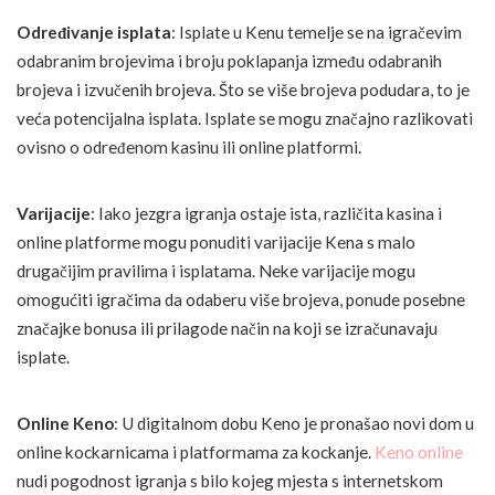
Određivanje isplata
: Isplate u Kenu temelje se na igračevim
odabranim brojevima i broju poklapanja između odabranih
brojeva i izvučenih brojeva. Što se više brojeva podudara, to je
veća potencijalna isplata. Isplate se mogu značajno razlikovati
ovisno o određenom kasinu ili online platformi.
Varijacije
: Iako jezgra igranja ostaje ista, različita kasina i
online platforme mogu ponuditi varijacije Kena s malo
drugačijim pravilima i isplatama. Neke varijacije mogu
omogućiti igračima da odaberu više brojeva, ponude posebne
značajke bonusa ili prilagode način na koji se izračunavaju
isplate.
Online Keno
: U digitalnom dobu Keno je pronašao novi dom u
online kockarnicama i platformama za kockanje.
Keno online
nudi pogodnost igranja s bilo kojeg mjesta s internetskom