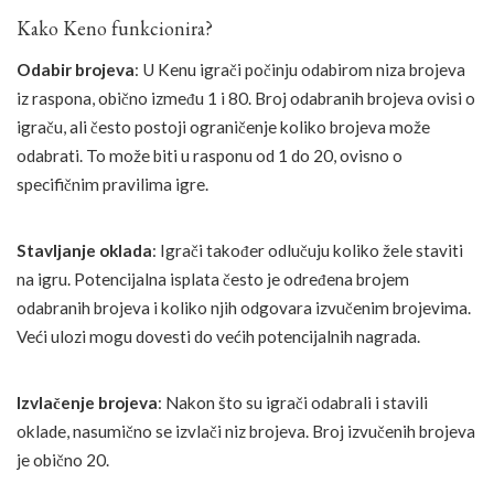
Kako Keno funkcionira?
Odabir brojeva
: U Kenu igrači počinju odabirom niza brojeva
iz raspona, obično između 1 i 80. Broj odabranih brojeva ovisi o
igraču, ali često postoji ograničenje koliko brojeva može
odabrati. To može biti u rasponu od 1 do 20, ovisno o
specifičnim pravilima igre.
Stavljanje oklada
: Igrači također odlučuju koliko žele staviti
na igru. Potencijalna isplata često je određena brojem
odabranih brojeva i koliko njih odgovara izvučenim brojevima.
Veći ulozi mogu dovesti do većih potencijalnih nagrada.
Izvlačenje brojeva
: Nakon što su igrači odabrali i stavili
oklade, nasumično se izvlači niz brojeva. Broj izvučenih brojeva
je obično 20.