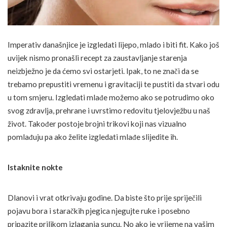
Imperativ današnjice je izgledati lijepo, mlado i biti fit. Kako još
uvijek nismo pronašli recept za zaustavljanje starenja
neizbježno je da ćemo svi ostarjeti. Ipak, to ne znači da se
trebamo prepustiti vremenu i gravitaciji te pustiti da stvari odu
u tom smjeru. Izgledati mlađe možemo ako se potrudimo oko
svog zdravlja, prehrane i uvrstimo redovitu tjelovježbu u naš
život. Također postoje brojni trikovi koji nas vizualno
pomlađuju pa ako želite izgledati mlađe slijedite ih.
Istaknite nokte
Dlanovi i vrat otkrivaju godine. Da biste što prije spriječili
pojavu bora i staračkih pjegica njegujte ruke i posebno
pripazite prilikom izlaganja suncu. No ako je vrijeme na vašim