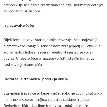
preporučuje se blago hidratizirana podloga i bez mat pudera jer
oni dodatno ističu bore.
Izbjegavajte šećer
Bijeli šećer ubrzava starenje kože te vezuje i slabi najvažniji
element kože kolagen. Tako se bore brže pojavljuju i vidljivije
su. Umjesto slatkiša i šećera trebali biste jesti više voća i
povrća. Umjesto šećera možete koristiti steviju ili med za
zaslađivanje hrane i pića.
Hidratacija trepavica i područja oko očiju
Starenjem trepavice su tanje i rjeđe te ako ne vodimo računa o
njima uskoro će se na njima vidjeti da su slabe i rijetke.
Redovitom hidratizacijom trepavica produžit ćemo im