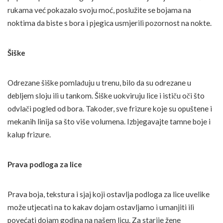
rukama već pokazalo svoju moć, poslužite se bojama na
noktima da biste s bora i pjegica usmjerili pozornost na nokte.
Šiške
Odrezane šiške pomlađuju u trenu, bilo da su odrezane u
debljem sloju ili u tankom. Šiške uokviruju lice i ističu oči što
odvlači pogled od bora. Također, sve frizure koje su opuštene i
mekanih linija sa što više volumena. Izbjegavajte tamne boje i
kalup frizure.
Prava podloga za lice
Prava boja, tekstura i sjaj koji ostavlja podloga za lice uvelike
može utjecati na to kakav dojam ostavljamo i umanjiti ili
povećati dojam godina na našem licu. Za starije žene