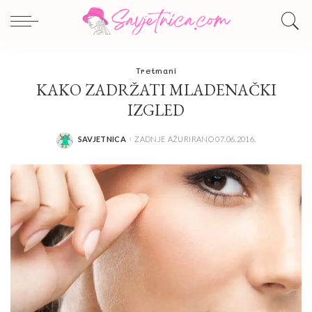
Tretmani
KAKO ZADRŽATI MLADENAČKI
IZGLED
SAVJETNICA
ZADNJE AŽURIRANO 07.06.2016.
POSTED
BY