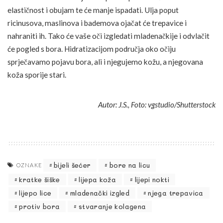
elastičnost i obujam te će manje ispadati. Ulja poput
ricinusova, maslinova i bademova ojačat će trepavice i
nahraniti ih. Tako će vaše oči izgledati mladenačkije i odvlačit
će pogled s bora. Hidratizacijom područja oko očiju
sprječavamo pojavu bora, ali i njegujemo kožu, a njegovana
koža sporije stari.
Autor: J.S., Foto: vgstudio/Shutterstock
bijeli šećer
bore na licu
OZNAKE
kratke šiške
lijepa koža
lijepi nokti
lijepo lice
mladenački izgled
njega trepavica
protiv bora
stvaranje kolagena