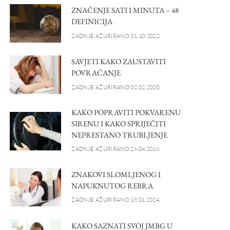
ZNAČENJE SATI I MINUTA – 48
DEFINICIJA
ZADNJE AŽURIRANO 31.10.2022.
SAVJETI KAKO ZAUSTAVITI
POVRAĆANJE
ZADNJE AŽURIRANO 02.02.2020.
KAKO POPRAVITI POKVARENU
SIRENU I KAKO SPRIJEČITI
NEPRESTANO TRUBLJENJE
ZADNJE AŽURIRANO 26.04.2016.
ZNAKOVI SLOMLJENOG I
NAPUKNUTOG REBRA
ZADNJE AŽURIRANO 18.01.2024.
KAKO SAZNATI SVOJ JMBG U