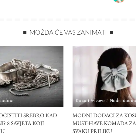
MOŽDA ĆE VAS ZANIMATI
dodaci
Kosa i frizure
Modni dodac
OČISTITI SREBRO KAD
MODNI DODACI ZA KOSU
? 8 SAVJETA KOJI
MUST-HAVE KOMADA ZA
JU
SVAKU PRILIKU