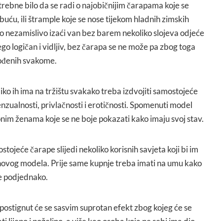
rebne bilo da se radi o najobičnijim čarapama koje se
obuću, ili štrample koje se nose tijekom hladnih zimskih
o nezamislivo izaći van bez barem nekoliko slojeva odjeće
ego logičan i vidljiv, bez čarapa se ne može pa zbog toga
gođenih svakome.
o ih ima na tržištu svakako treba izdvojiti samostojeće
nzualnosti, privlačnosti i erotičnosti. Spomenuti model
nim ženama koje se ne boje pokazati kako imaju svoj stav.
tojeće čarape slijedi nekoliko korisnih savjeta koji bi im
novog modela. Prije same kupnje treba imati na umu kako
e podjednako.
postignut će se sasvim suprotan efekt zbog kojeg će se