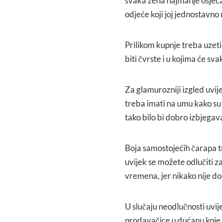
svaka žena najmanje osjećati
odjeće koji joj jednostavno
Prilikom kupnje treba uzeti
biti čvrste i u kojima će sv
Za glamurozniji izgled uvije
treba imati na umu kako su 
tako bilo bi dobro izbjegav
Boja samostojećih čarapa tr
uvijek se možete odlučiti za
vremena, jer nikako nije do
U slučaju neodlučnosti uvi
prodavačice u dućanu koje m