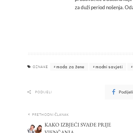
za duži period nošenja. Oda
moda za žene
modni savjeti
OZNAKE
Podijel
PODIJELI
PRETHODNI ČLANAK
KAKO IZBJEĆI SVAĐE PRIJE
VJENČANJA