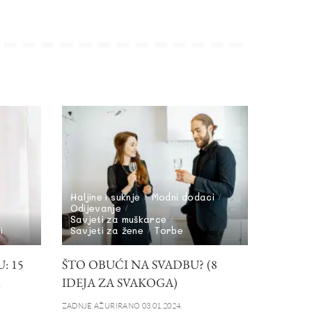
Haljine i suknje
Modni dodaci
Odijevanje
Savjeti za muškarce
i
Savjeti za žene
Torbe
: 15
ŠTO OBUĆI NA SVADBU? (8
IDEJA ZA SVAKOGA)
ZADNJE AŽURIRANO 03.01.2024.