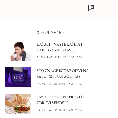
0
POPULARNO
KAŠALJ – VRSTE KAŠLJA I
KAKO GA ZAUSTAVITI
ZADNJE AŽURIRANO 11.02.2020.
ŠTO ZNAČE ISTI BROJEVI NA
SATU? (24 TUMAČENJA)
ZADNJE AŽURIRANO 05.04.2023.
SAVJETI KAKO NAPRAVITI
ZDRAVI SENDVIČ
ZADNJE AŽURIRANO 04.05.2016.