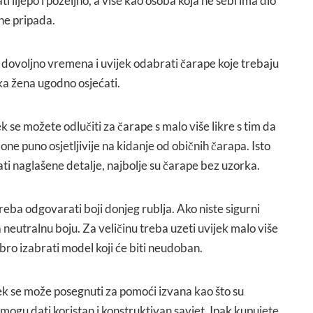
 lijepo i poželjno, a više kao osoba koja ne sebi ima dio
 ne pripada.
 dovoljno vremena i uvijek odabrati čarape koje trebaju
aka žena ugodno osjećati.
k se možete odlučiti za čarape s malo više likre s tim da
one puno osjetljivije na kidanje od običnih čarapa. Isto
ati naglašene detalje, najbolje su čarape bez uzorka.
eba odgovarati boji donjeg rublja. Ako niste sigurni
 neutralnu boju. Za veličinu treba uzeti uvijek malo više
bro izabrati model koji će biti neudoban.
jek se može posegnuti za pomoći izvana kao što su
ogu dati koristan i konstruktivan savjet. Ipak kupujete