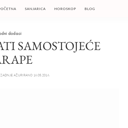
POČETNA
SANJARICA
HOROSKOP
BLOG
odni dodaci
TI SAMOSTOJEĆE
ARAPE
ZADNJE AŽURIRANO 16.05.2016.