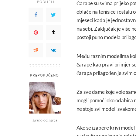
PODIJELI
Čarape su svima prijeko pot
oblače na tenisice i ostalu 
mjeseci kada je jednostavn
na sebi. Zaključak je više n
postoji puno modela prila
Među raznim modelima kolik
čarape kao pravi primjer se
čarapa prilagođen je svim o
PREPORUČENO
Za sve dame koje vole samos
mogli pomoći oko odabira 
ne stoje svi modeli svakom
Krzno od nerca
Ako se izabere krivi model 