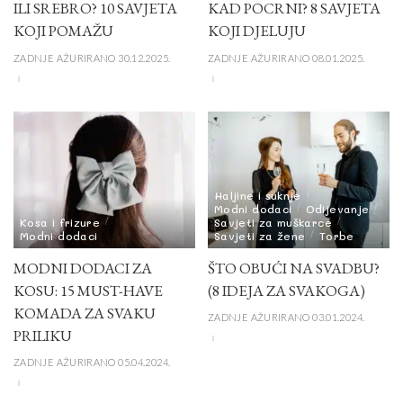
ILI SREBRO? 10 SAVJETA
KAD POCRNI? 8 SAVJETA
KOJI POMAŽU
KOJI DJELUJU
ZADNJE AŽURIRANO 30.12.2025.
ZADNJE AŽURIRANO 08.01.2025.
Haljine i suknje
Modni dodaci
Odijevanje
Kosa i frizure
Savjeti za muškarce
Modni dodaci
Savjeti za žene
Torbe
MODNI DODACI ZA
ŠTO OBUĆI NA SVADBU?
KOSU: 15 MUST-HAVE
(8 IDEJA ZA SVAKOGA)
KOMADA ZA SVAKU
ZADNJE AŽURIRANO 03.01.2024.
PRILIKU
ZADNJE AŽURIRANO 05.04.2024.