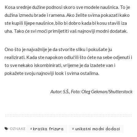
Kosa srednje dužine podnosi skoro sve modele naušnica. To je
dužina između brade i ramena. Ako želite svima pokazati kako
ste kupili lijepe naušnice, bilo bi dobro kada bi kosu stavili iza
uha. Tako će svi moći primijetiti vaš najnoviji modni dodatak.
Ono što je najvažnije je da stvorite sliku i pokušate ju
realizirati. Kada ste napokon odlučili što ćete na sebe odjenuti i
to sve nekako iskombinirati, vrijeme je da izađete van i
pokažete svoju najnoviji look i svima ostalima.
Autor: S.Š., Foto: Oleg Gekman/Shutterstock
kratka frizura
unikatni modni dodaci
OZNAKE