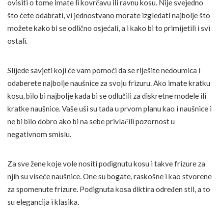
ovisiti o tome imate li kovrčavu ili ravnu kosu. Nije svejedno
što ćete odabrati, vi jednostvano morate izgledati najbolje što
možete kako bi se odlično osjećali, a i kako bi to primijetili i svi
ostali.
Slijede savjeti koji će vam pomoći da se riješite nedoumica i
odaberete najbolje naušnice za svoju frizuru. Ako imate kratku
kosu, bilo bi najbolje kada bi se odlučili za diskretne modele ili
kratke naušnice. Vaše uši su tada u prvom planu kao i naušnice i
ne bi bilo dobro ako bi na sebe privlačili pozornost u
negativnom smislu.
Za sve žene koje vole nositi podignutu kosu i takve frizure za
njih su viseće naušnice. One su bogate, raskošne i kao stvorene
za spomenute frizure. Podignuta kosa diktira određen stil, a to
su elegancija i klasika.