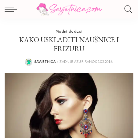
Modni dodaci
KAKO USKLADITI NAUŠNICE I
FRIZURU
SAVJETNICA
ZADNJE AŽURIRANO 05.05.2016.
POSTED
BY