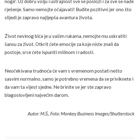
noge”. Uz dobru volju i ustrajnost sve se posloži i za sve se nađe
rješenje. Samo nemojte očajavati! Budite pozitivni jer ono što
slijedi je zapravo najljepša avantura života.
Život nevinog bića je u vašim rukama, nemojte mu uskratiti
šansu za život. Otkrit ćete emocije za koje niste znali da
postoje, srce ćete ispuniti milinom i radosti.
Neočekivana trudnoća će vam s vremenom postati nešto
sasvim normalno, samo je potrebno vremena da se priviknete i
da vam ta vijest sjedne. Ne brinite se jer ste zapravo
blagoslovljeni najvećim darom.
Autor: M.Š., Foto: Monkey Business Images/Shutterstock