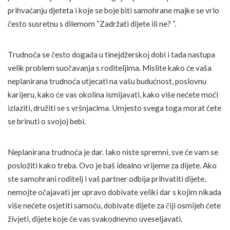
prihvaćanju djeteta i koje se boje biti samohrane majke se vrlo
često susretnu s dilemom “Zadržati dijete ili ne? “.
Trudnoća se često događa u tinejdžerskoj dobi i tada nastupa
velik problem suočavanja s roditeljima. Mislite kako će vaša
neplanirana trudnoća utjecati na vašu budućnost, poslovnu
karijeru, kako će vas okolina ismijavati, kako više nećete moći
izlaziti, družiti se s vršnjacima. Umjesto svega toga morat ćete
se brinuti o svojoj bebi.
Neplanirana trudnoća je dar. Iako niste spremni, sve će vam se
posložiti kako treba. Ovo je baš idealno vrijeme za dijete. Ako
ste samohrani roditelj i vaš partner odbija prihvatiti dijete,
nemojte očajavati jer upravo dobivate veliki dar s kojim nikada
više nećete osjetiti samoću, dobivate dijete za čiji osmijeh ćete
živjeti, dijete koje će vas svakodnevno uveseljavati.