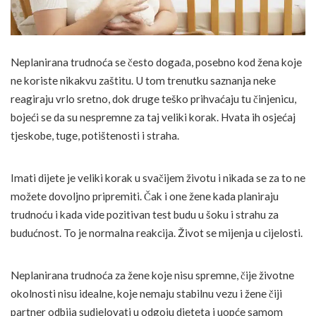
Neplanirana trudnoća se često događa, posebno kod žena koje
ne koriste nikakvu zaštitu. U tom trenutku saznanja neke
reagiraju vrlo sretno, dok druge teško prihvaćaju tu činjenicu,
bojeći se da su nespremne za taj veliki korak. Hvata ih osjećaj
tjeskobe, tuge, potištenosti i straha.
Imati dijete je veliki korak u svačijem životu i nikada se za to ne
možete dovoljno pripremiti. Čak i one žene kada planiraju
trudnoću i kada vide pozitivan test budu u šoku i strahu za
budućnost. To je normalna reakcija. Život se mijenja u cijelosti.
Neplanirana trudnoća za žene koje nisu spremne, čije životne
okolnosti nisu idealne, koje nemaju stabilnu vezu i žene čiji
partner odbija sudjelovati u odgoju djeteta i uopće samom