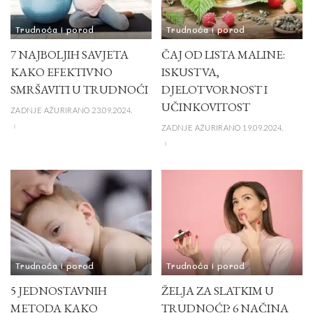
Trudnoća i porod
Trudnoća i porod
7 NAJBOLJIH SAVJETA
ČAJ OD LISTA MALINE:
KAKO EFEKTIVNO
ISKUSTVA,
SMRŠAVITI U TRUDNOĆI
DJELOTVORNOST I
UČINKOVITOST
ZADNJE AŽURIRANO 23.09.2024.
ZADNJE AŽURIRANO 19.09.2024.
Trudnoća i porod
Trudnoća i porod
5 JEDNOSTAVNIH
ŽELJA ZA SLATKIM U
METODA KAKO
TRUDNOĆI? 6 NAČINA