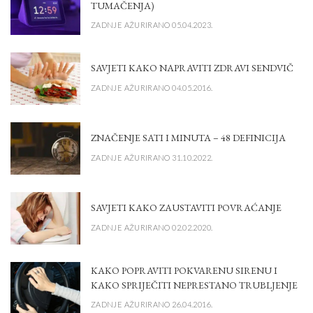
TUMAČENJA)
ZADNJE AŽURIRANO 05.04.2023.
SAVJETI KAKO NAPRAVITI ZDRAVI SENDVIČ
ZADNJE AŽURIRANO 04.05.2016.
ZNAČENJE SATI I MINUTA – 48 DEFINICIJA
ZADNJE AŽURIRANO 31.10.2022.
SAVJETI KAKO ZAUSTAVITI POVRAĆANJE
ZADNJE AŽURIRANO 02.02.2020.
KAKO POPRAVITI POKVARENU SIRENU I
KAKO SPRIJEČITI NEPRESTANO TRUBLJENJE
ZADNJE AŽURIRANO 26.04.2016.