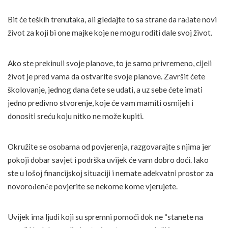
Bit će teških trenutaka, ali gledajte to sa strane da rađate novi
život za koji bi one majke koje ne mogu roditi dale svoj život.
Ako ste prekinuli svoje planove, to je samo privremeno, cijeli
život je pred vama da ostvarite svoje planove. Završit ćete
školovanje, jednog dana ćete se udati, a uz sebe ćete imati
jedno predivno stvorenje, koje će vam mamiti osmijeh i
donositi sreću koju nitko ne može kupiti.
Okružite se osobama od povjerenja, razgovarajte s njima jer
pokoji dobar savjet i podrška uvijek će vam dobro doći. Iako
ste u lošoj financijskoj situaciji i nemate adekvatni prostor za
novorođenče povjerite se nekome kome vjerujete.
Uvijek ima ljudi koji su spremni pomoći dok ne “stanete na