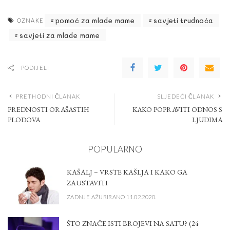
pomoć za mlade mame
savjeti trudnoća
OZNAKE
savjeti za mlade mame
PODIJELI
PRETHODNI ČLANAK
SLJEDEĆI ČLANAK
PREDNOSTI ORAŠASTIH
KAKO POPRAVITI ODNOS S
PLODOVA
LJUDIMA
POPULARNO
KAŠALJ – VRSTE KAŠLJA I KAKO GA
ZAUSTAVITI
ZADNJE AŽURIRANO 11.02.2020.
ŠTO ZNAČE ISTI BROJEVI NA SATU? (24