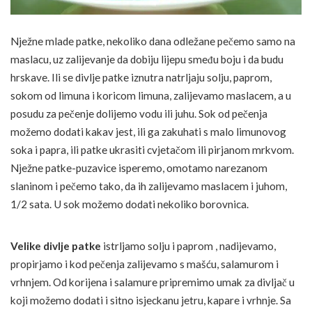
Nježne mlade patke, nekoliko dana odležane pečemo samo na
maslacu, uz zalijevanje da dobiju lijepu smeđu boju i da budu
hrskave. Ili se divlje patke iznutra natrljaju solju, paprom,
sokom od limuna i koricom limuna, zalijevamo maslacem, a u
posudu za pečenje dolijemo vodu ili juhu. Sok od pečenja
možemo dodati kakav jest, ili ga zakuhati s malo limunovog
soka i papra, ili patke ukrasiti cvjetačom ili pirjanom mrkvom.
Nježne patke-puzavice isperemo, omotamo narezanom
slaninom i pečemo tako, da ih zalijevamo maslacem i juhom,
1/2 sata. U sok možemo dodati nekoliko borovnica.
Velike divlje patke
istrljamo solju i paprom , nadijevamo,
propirjamo i kod pečenja zalijevamo s mašću, salamurom i
vrhnjem. Od korijena i salamure pripremimo umak za divljač u
koji možemo dodati i sitno isjeckanu jetru, kapare i vrhnje. Sa