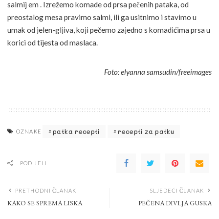
salmij em . Izrežemo komade od prsa pečenih pataka, od
preostalog mesa pravimo salmi, ili ga usitnimo i stavimo u
umak od jelen-gljiva, koji pečemo zajedno s komadićima prsa u
korici od tijesta od maslaca.
Foto: elyanna samsudin/freeimages
patka recepti
recepti za patku
OZNAKE
PODIJELI
PRETHODNI ČLANAK
SLJEDEĆI ČLANAK
KAKO SE SPREMA LISKA
PEČENA DIVLJA GUSKA