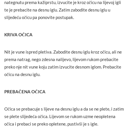
nategnutu prema kažiprstu, izvucite je kroz očicu na lijevoj igli
te je prebacite na desnu iglu. Zatim zabodite desnu iglu u
slijedeću očicu pa ponovite postupak.
KRIVA OČICA
Nit je vune ispred pletiva. Zabodite desnu iglu kroz očicu, ali ne
prema natrag, nego zdesna nalijevo, lijevom rukom prebacite
preko nje nit vune koju zatim izvucite desnom iglom. Prebacite
očicu na desnu iglu.
PREBAČENA OČICA
Očica se prebacuje s lijeve na desnu iglu a da se ne plete, i zatim
se plete slijedeća očica. Lijevom se rukom uzme neopletena
očica i prebaci se preko opletene, pustivši je s igle.