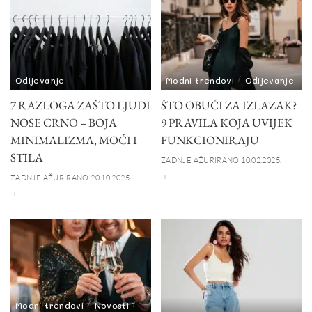
Odijevanje
Modni trendovi
Odijevanje
7 RAZLOGA ZAŠTO LJUDI
ŠTO OBUĆI ZA IZLAZAK?
NOSE CRNO – BOJA
9 PRAVILA KOJA UVIJEK
MINIMALIZMA, MOĆI I
FUNKCIONIRAJU
STILA
ZADNJE AŽURIRANO 10.02.2025.
ZADNJE AŽURIRANO 20.10.2025.
Modni trendovi
Novosti