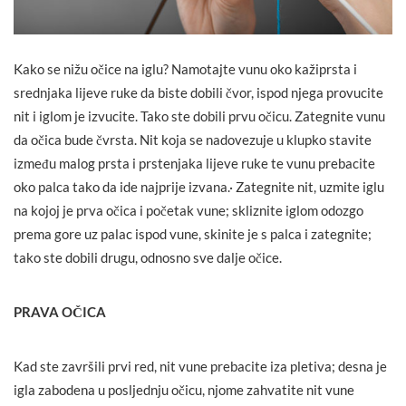
Kako se nižu očice na iglu? Namotajte vunu oko kažiprsta i
srednjaka lijeve ruke da biste dobili čvor, ispod njega provucite
nit i iglom je izvucite. Tako ste dobili prvu očicu. Zategnite vunu
da očica bude čvrsta. Nit koja se nadovezuje u klupko stavite
između malog prsta i prstenjaka lijeve ruke te vunu prebacite
oko palca tako da ide najprije izvana.· Zategnite nit, uzmite iglu
na kojoj je prva očica i početak vune; skliznite iglom odozgo
prema gore uz palac ispod vune, skinite je s palca i zategnite;
tako ste dobili drugu, odnosno sve dalje očice.
PRAVA OČICA
Kad ste završili prvi red, nit vune prebacite iza pletiva; desna je
igla zabodena u posljednju očicu, njome zahvatite nit vune