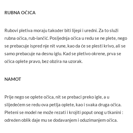
RUBNA OČICA
Rubovi pletiva moraju također biti lijepi i uredni. Za to služi
rubna očica, rub-lančić. Posljednja očica u redu se ne plete, nego
se prebacuje ispred nje nit vune, kao da će se plesti krivo, ali se
samo prebacuje na desnu iglu. Kad se pletivo okrene, prva se
očica oplete pravo, bez obzira na uzorak.
NAMOT
Prije nego se oplete očica, nit se prebaci preko igle, a u
slijedećem se redu ova petlja oplete, kao i svaka druga očica.
Pleteni se model ne može rezati i krojiti poput onog u tkanini :
određen oblik daje mu se dodavanjem i oduzimanjem očica.