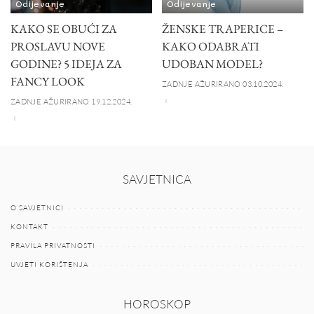
Odijevanje
Odijevanje
KAKO SE OBUĆI ZA
ŽENSKE TRAPERICE –
PROSLAVU NOVE
KAKO ODABRATI
GODINE? 5 IDEJA ZA
UDOBAN MODEL?
FANCY LOOK
ZADNJE AŽURIRANO 03.10.2024.
ZADNJE AŽURIRANO 19.12.2024.
SAVJETNICA
O SAVJETNICI
KONTAKT
PRAVILA PRIVATNOSTI
UVJETI KORIŠTENJA
HOROSKOP