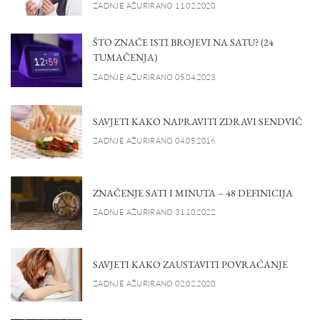
ZADNJE AŽURIRANO 11.02.2020.
ŠTO ZNAČE ISTI BROJEVI NA SATU? (24
TUMAČENJA)
ZADNJE AŽURIRANO 05.04.2023.
SAVJETI KAKO NAPRAVITI ZDRAVI SENDVIČ
ZADNJE AŽURIRANO 04.05.2016.
ZNAČENJE SATI I MINUTA – 48 DEFINICIJA
ZADNJE AŽURIRANO 31.10.2022.
SAVJETI KAKO ZAUSTAVITI POVRAĆANJE
ZADNJE AŽURIRANO 02.02.2020.