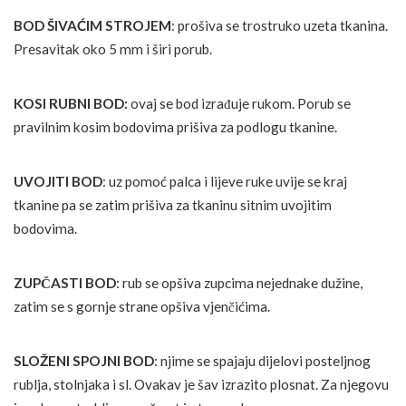
BOD ŠIVAĆIM STROJEM
: prošiva se trostruko uzeta tkanina.
Presavitak oko 5 mm i širi porub.
KOSI RUBNI BOD:
ovaj se bod izrađuje rukom. Porub se
pravilnim kosim bodovima prišiva za podlogu tkanine.
UVOJITI BOD
: uz pomoć palca i lijeve ruke uvije se kraj
tkanine pa se zatim prišiva za tkaninu sitnim uvojitim
bodovima.
ZUPČASTI BOD
: rub se opšiva zupcima nejednake dužine,
zatim se s gornje strane opšiva vjenčićima.
SLOŽENI SPOJNI BOD
: njime se spajaju dijelovi posteljnog
rublja, stolnjaka i sl. Ovakav je šav izrazito plosnat. Za njegovu