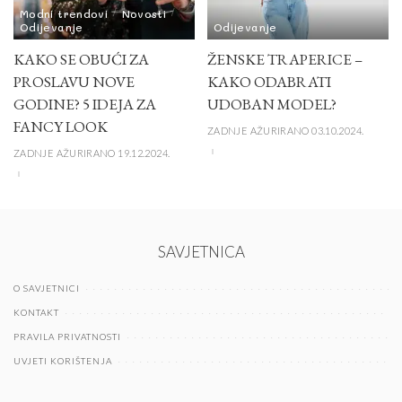
Modni trendovi
Novosti
Odijevanje
Odijevanje
KAKO SE OBUĆI ZA
ŽENSKE TRAPERICE –
PROSLAVU NOVE
KAKO ODABRATI
GODINE? 5 IDEJA ZA
UDOBAN MODEL?
FANCY LOOK
ZADNJE AŽURIRANO 03.10.2024.
ZADNJE AŽURIRANO 19.12.2024.
SAVJETNICA
O SAVJETNICI
KONTAKT
PRAVILA PRIVATNOSTI
UVJETI KORIŠTENJA