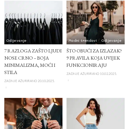
Odijevanje
Modni trendovi
Odijevanje
7 RAZLOGA ZAŠTO LJUDI
ŠTO OBUĆI ZA IZLAZAK?
NOSE CRNO – BOJA
9 PRAVILA KOJA UVIJEK
MINIMALIZMA, MOĆI I
FUNKCIONIRAJU
STILA
ZADNJE AŽURIRANO 10.02.2025.
ZADNJE AŽURIRANO 20.10.2025.