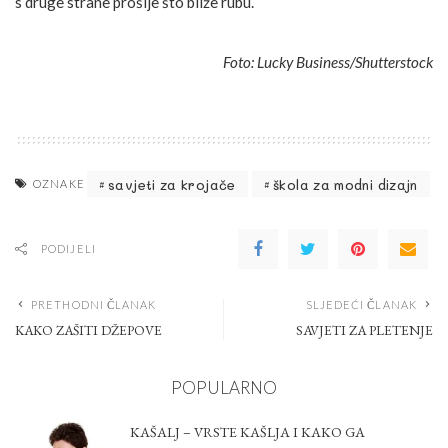
s druge strane prošije što bliže rubu.
Foto: Lucky Business/Shutterstock
savjeti za krojače
škola za modni dizajn
OZNAKE
PODIJELI
PRETHODNI ČLANAK
SLJEDEĆI ČLANAK
KAKO ZAŠITI DŽEPOVE
SAVJETI ZA PLETENJE
POPULARNO
KAŠALJ – VRSTE KAŠLJA I KAKO GA