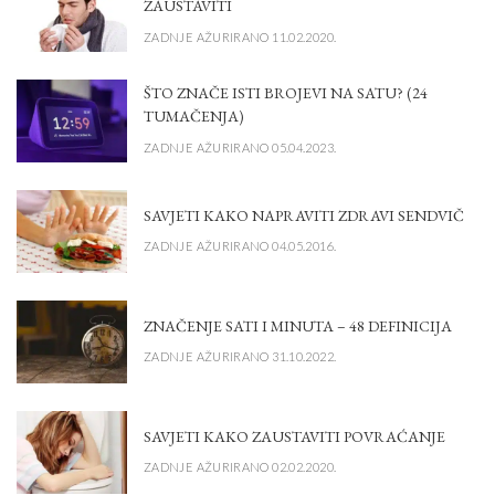
ZAUSTAVITI
ZADNJE AŽURIRANO 11.02.2020.
ŠTO ZNAČE ISTI BROJEVI NA SATU? (24
TUMAČENJA)
ZADNJE AŽURIRANO 05.04.2023.
SAVJETI KAKO NAPRAVITI ZDRAVI SENDVIČ
ZADNJE AŽURIRANO 04.05.2016.
ZNAČENJE SATI I MINUTA – 48 DEFINICIJA
ZADNJE AŽURIRANO 31.10.2022.
SAVJETI KAKO ZAUSTAVITI POVRAĆANJE
ZADNJE AŽURIRANO 02.02.2020.