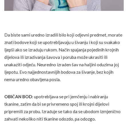
Da biste sami uredno izradili bilo koji odjevni predmet, morate
znati bodove koji se upotrebljavaju u šivanju i koji su svakako
ljepši ako se izrađuju rukom. Način spajanja pojedinih krojnih
dijelova ili izrađivanja šavova i poruba može ukrasiti ili
unakaziti odjeću. Neuredno izrađen šav na haljini oduzima joj
ljepotu. Evo najjednostavnijih bodova za šivanje, bez kojih
nema uredno obavljena posla.
OBIČAN BOD
: upotrebljava se pri jemčenju i nabiranju
tkanine, zatim da bi se privremeno spoj ili krojni dijelovi
pripremili za probu. Izrađuje se tako da se ubodom izmjenično
zahvati nekoliko niti tkanine odozdo, pa odozgo.