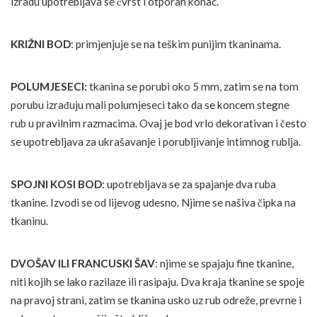
izradu upotrebljava se čvrst i otporan konac.
KRIŽNI BOD
: primjenjuje se na teškim punijim tkaninama.
POLUMJESECI:
tkanina se porubi oko 5 mm, zatim se na tom
porubu izrađuju mali polumjeseci tako da se koncem stegne
rub u pravilnim razmacima. Ovaj je bod vrlo dekorativan i često
se upotrebljava za ukrašavanje i porubljivanje intimnog rublja.
SPOJNI KOSI BOD
: upotrebljava se za spajanje dva ruba
tkanine. Izvodi se od lijevog udesno. Njime se našiva čipka na
tkaninu.
DVOŠAV ILI FRANCUSKI ŠAV
: njime se spajaju fine tkanine,
niti kojih se lako razilaze ili rasipaju. Dva kraja tkanine se spoje
na pravoj strani, zatim se tkanina usko uz rub odreže, prevrne i