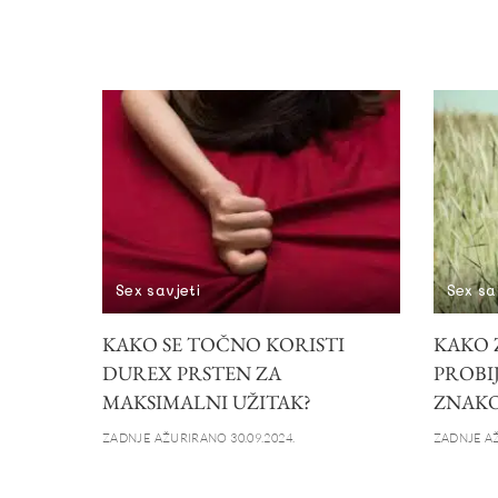
Sex savjeti
Sex sa
KAKO SE TOČNO KORISTI
KAKO Z
DUREX PRSTEN ZA
PROBIJ
MAKSIMALNI UŽITAK?
ZNAK
ZADNJE AŽURIRANO 30.09.2024.
ZADNJE AŽ