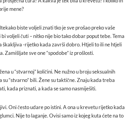
 prosječna cura? A kakva je tek bila u krevetu? I koliko ih
prije mene?
. Itekako biste voljeli znati tko je sve prošao preko vaše
i bi voljeli čuti – nitko nije bio tako dobar poput tebe. Tema
kakljiva -rijetko kada završi dobro. Htjeli to ili ne htjeli
. Zamišljate sve one “spodobe” iz prošlosti.
žena u “stvarnoj” količini. Ne nužno u broju seksualnih
a su “stvarno” bili. Žene su taktične. Znaju kada treba
ti, kada priznati, a kada se samo nasmiješiti.
ivi. Oni često udare po istini. A ona u krevetu rijetko kada
 glumci. Nije to laganje. Ovisi samo iz kojeg kuta ćete na to