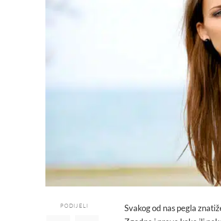
PODIJELI
Svakog od nas pegla znatiže