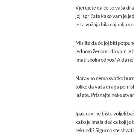
Vjerujete da će se vaša dr
joj ispričate kako vam je jed
je ta vožnja bila najbolja v
Mislite da će joj biti potp
jednom ženom i da vam je b
imati spolni odnos? A da ne 
Naravno nema svatko burnu 
toliko da vaša draga pomisli
lažete. Priznajte neke stva
Ipak ni vi ne biste voljeli b
kako je imala dečka koji je
sekundi? Sigurno ste shvati