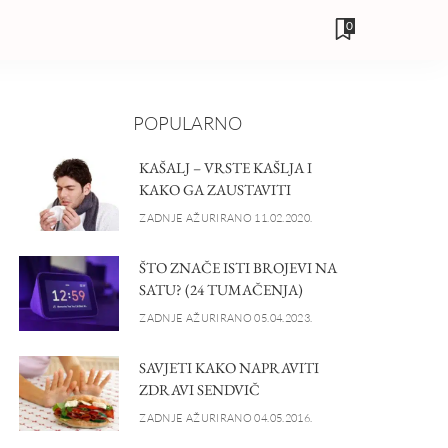
0
POPULARNO
KAŠALJ – VRSTE KAŠLJA I
KAKO GA ZAUSTAVITI
ZADNJE AŽURIRANO 11.02.2020.
ŠTO ZNAČE ISTI BROJEVI NA
SATU? (24 TUMAČENJA)
ZADNJE AŽURIRANO 05.04.2023.
SAVJETI KAKO NAPRAVITI
ZDRAVI SENDVIČ
ZADNJE AŽURIRANO 04.05.2016.