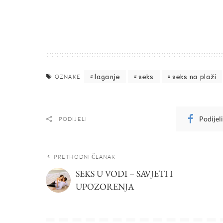
laganje
seks
seks na plaži
OZNAKE
Podijel
PODIJELI
PRETHODNI ČLANAK
SEKS U VODI – SAVJETI I
UPOZORENJA