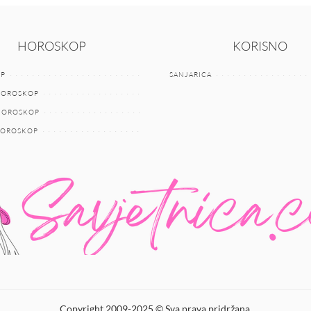
HOROSKOP
KORISNO
P
SANJARICA
HOROSKOP
 HOROSKOP
HOROSKOP
Copyright 2009-2025 © Sva prava pridržana.