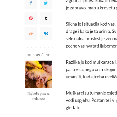
Zgodna i prava koka ili neka
je zapravo imao u krevetu 
Slična je i situacija kod vas
drage i kako je to učinio. Sv
seksualna prošlost je veoma š
počne vas hvatati ljubomora
PREPORUČENO
Razlika je kod muškaraca i 
partnera, nego onih s kojim
umanjiti, kada treba uveliča
Muškarci su tu manje osjetlj
Najbolje poze za
oralni seks
vodi uspjehu. Postanite i vi
gledati.