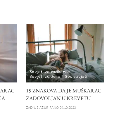
Savjeti za muškarce
Savjeti za žene
Sex savjeti
KARAC
15 ZNAKOVA DA JE MUŠKARAC
ĆA
ZADOVOLJAN U KREVETU
ZADNJE AŽURIRANO 09.10.2023.