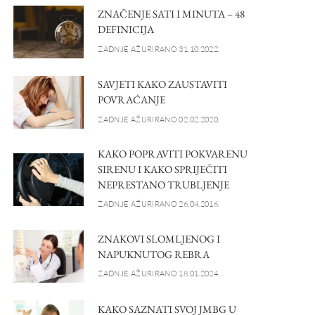
ZNAČENJE SATI I MINUTA – 48
DEFINICIJA
ZADNJE AŽURIRANO 31.10.2022.
SAVJETI KAKO ZAUSTAVITI
POVRAĆANJE
ZADNJE AŽURIRANO 02.02.2020.
KAKO POPRAVITI POKVARENU
SIRENU I KAKO SPRIJEČITI
NEPRESTANO TRUBLJENJE
ZADNJE AŽURIRANO 26.04.2016.
ZNAKOVI SLOMLJENOG I
NAPUKNUTOG REBRA
ZADNJE AŽURIRANO 18.01.2024.
KAKO SAZNATI SVOJ JMBG U