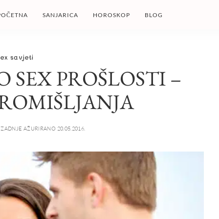
POČETNA
SANJARICA
HOROSKOP
BLOG
ex savjeti
O SEX PROŠLOSTI –
 PROMIŠLJANJA
ZADNJE AŽURIRANO 20.05.2016.