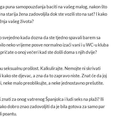
aga puna samopouzdanja baciti na vašeg malog, nakon što
na starija žena zadovoljila dok ste vozili sto na sat? I kako
ožnja vašeg života?
uno svejedno kada dozna da ste tjedno spavali barem sa
ilo neko vrijeme posve normalno izaći vani i u WC-u kluba
pričate o onoj večeri kad ste došli doma s njih dvije?
seksualnu prošlost. Kalkulirajte. Nemojte ni skrivati
 kako ste djevac, a zna da to zapravo niste. Znat će da joj
ri, neke malo preoblikujte, a neke jednostavno prešutite.
aš znati za onog vatrenog Španjolca i ludi seks na plaži? Ili
 tako dobro znao zadovoljiti da je bila gotova za samo par
li poantu.