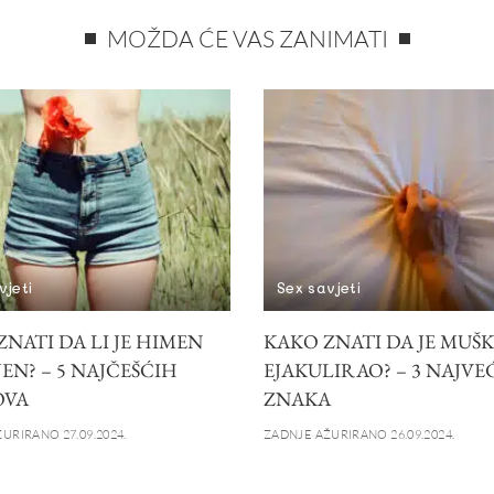
MOŽDA ĆE VAS ZANIMATI
vjeti
Sex savjeti
NATI DA LI JE HIMEN
KAKO ZNATI DA JE MUŠ
EN? – 5 NAJČEŠĆIH
EJAKULIRAO? – 3 NAJVE
OVA
ZNAKA
URIRANO 27.09.2024.
ZADNJE AŽURIRANO 26.09.2024.