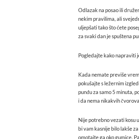
Odlazak na posao ili družen
nekim pravilima, ali svejed
uljepšati tako što ćete pos
za svaki dan je spuštena pu
Pogledajte kako napraviti 
Kada nemate previše vremen
pokušajte s ležernim izgledo
punđu za samo 5 minuta, pot
i da nema nikakvih čvorova
Nije potrebno vezati kosu 
bi vam kasnije bilo lakše za
omotajte ga oko gumice. Paz