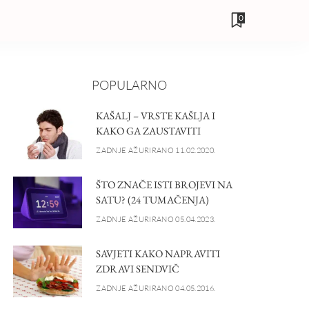
0
POPULARNO
KAŠALJ – VRSTE KAŠLJA I
KAKO GA ZAUSTAVITI
ZADNJE AŽURIRANO 11.02.2020.
ŠTO ZNAČE ISTI BROJEVI NA
SATU? (24 TUMAČENJA)
ZADNJE AŽURIRANO 05.04.2023.
SAVJETI KAKO NAPRAVITI
ZDRAVI SENDVIČ
ZADNJE AŽURIRANO 04.05.2016.