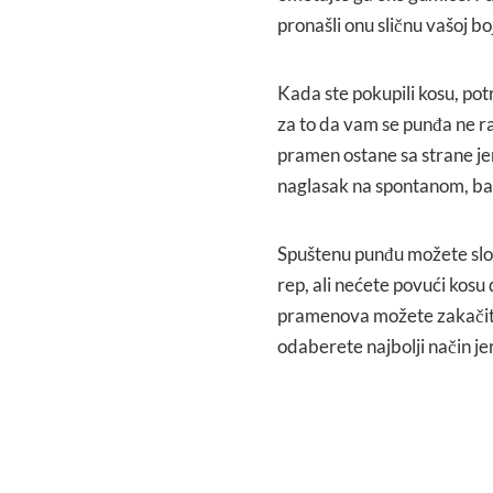
pronašli onu sličnu vašoj boj
Kada ste pokupili kosu, potr
za to da vam se punđa ne r
pramen ostane sa strane jer
naglasak na spontanom, baš
Spuštenu punđu možete složit
rep, ali nećete povući kosu 
pramenova možete zakačiti 
odaberete najbolji način jer