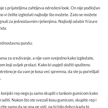
je s prijateljima zahtijeva određeni look. On nije podložan
no vi želite izgledati najbolje što možete. Zato se možete
egnuti za jednostavnim rješenjima. Najbolji odabir frizure
nđa.
jednostavnu punđu:
a za sređivanje, a nije vam svejedno kako izgledate,
m koji uvijek prolazi. Kako bi uspjeli složiti spuštenu
rebno je da vam je kosa već spremna, da ste ju počešljali
.
u konjski rep nego ju samo skupiti s tankom gumicom kako
 raditi. Nakon što ste svezali kosu gumicom, skupite rep i
ite samo da se ona ne vidi, pa bi bilo dobro kada bi