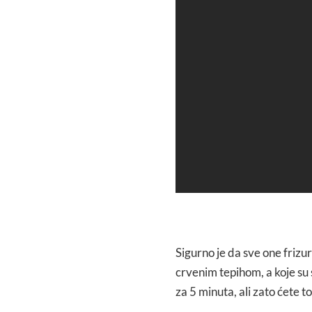
Sigurno je da sve one frizu
crvenim tepihom, a koje su 
za 5 minuta, ali zato ćete t