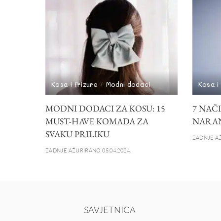
Kosa i frizure
Modni dodaci
Kosa i
MODNI DODACI ZA KOSU: 15
7 NAČ
MUST-HAVE KOMADA ZA
NARAN
SVAKU PRILIKU
ZADNJE AŽ
ZADNJE AŽURIRANO 05.04.2024.
SAVJETNICA