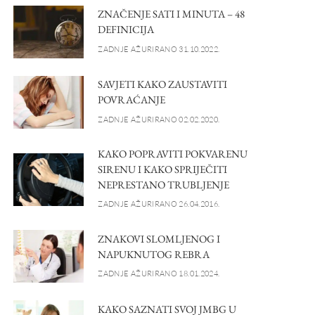
ZNAČENJE SATI I MINUTA – 48
DEFINICIJA
ZADNJE AŽURIRANO 31.10.2022.
SAVJETI KAKO ZAUSTAVITI
POVRAĆANJE
ZADNJE AŽURIRANO 02.02.2020.
KAKO POPRAVITI POKVARENU
SIRENU I KAKO SPRIJEČITI
NEPRESTANO TRUBLJENJE
ZADNJE AŽURIRANO 26.04.2016.
ZNAKOVI SLOMLJENOG I
NAPUKNUTOG REBRA
ZADNJE AŽURIRANO 18.01.2024.
KAKO SAZNATI SVOJ JMBG U