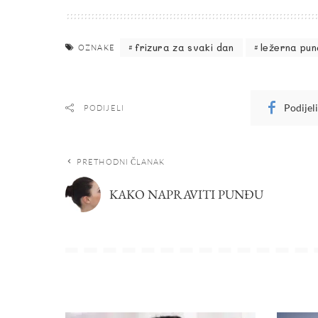
frizura za svaki dan
ležerna pu
OZNAKE
Podijel
PODIJELI
PRETHODNI ČLANAK
KAKO NAPRAVITI PUNĐU