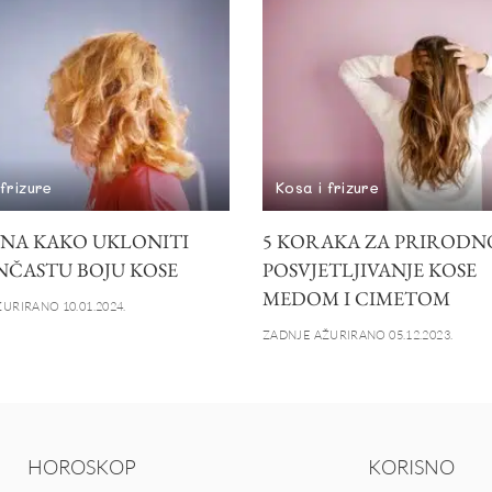
 frizure
Kosa i frizure
INA KAKO UKLONITI
5 KORAKA ZA PRIRODN
ČASTU BOJU KOSE
POSVJETLJIVANJE KOSE
MEDOM I CIMETOM
URIRANO 10.01.2024.
ZADNJE AŽURIRANO 05.12.2023.
HOROSKOP
KORISNO