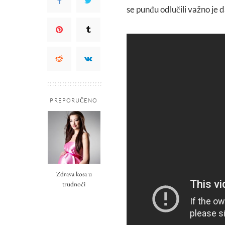
se punđu odlučili važno je d
PREPORUČENO
Zdrava kosa u
trudnoći