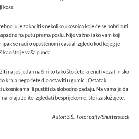
i kose.
ebno ju je zakačiti s nekoliko ukosnica koje će se pobrinuti
aspadne na putu prema poslu. Nije važno i ako vam koji
 ipak se radi o opuštenom i casual izgledu kod kojeg je
 kao što je vaša punđa.
i na još jedan način i to tako što ćete krenuti vezati nisko
do kraja nego ćete dio ostaviti u gumici. Ostatak
ukosnicama ili pustiti da slobodno padaju. Na vama je da
 na kraju želite izgledati besprijekorno, što i zaslužujete.
Autor: S.Š., Foto: paffy/Shutterstock