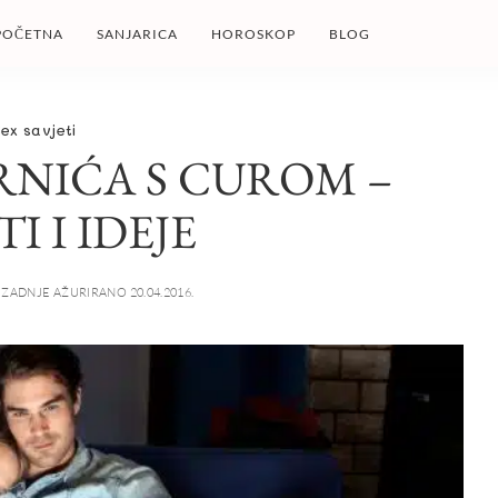
POČETNA
SANJARICA
HOROSKOP
BLOG
ex savjeti
RNIĆA S CUROM –
TI I IDEJE
ZADNJE AŽURIRANO 20.04.2016.