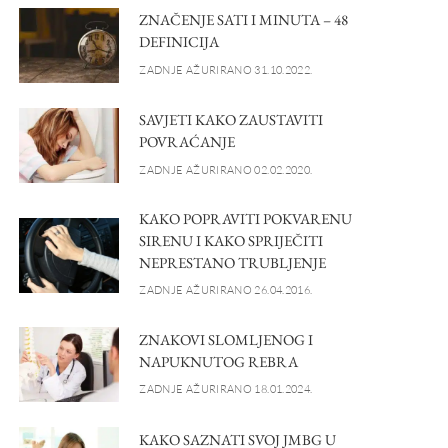
ZNAČENJE SATI I MINUTA – 48
DEFINICIJA
ZADNJE AŽURIRANO 31.10.2022.
SAVJETI KAKO ZAUSTAVITI
POVRAĆANJE
ZADNJE AŽURIRANO 02.02.2020.
KAKO POPRAVITI POKVARENU
SIRENU I KAKO SPRIJEČITI
NEPRESTANO TRUBLJENJE
ZADNJE AŽURIRANO 26.04.2016.
ZNAKOVI SLOMLJENOG I
NAPUKNUTOG REBRA
ZADNJE AŽURIRANO 18.01.2024.
KAKO SAZNATI SVOJ JMBG U