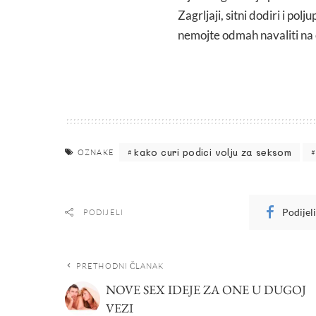
Zagrljaji, sitni dodiri i polj
nemojte odmah navaliti na c
kako curi podici volju za seksom
OZNAKE
Podijel
PODIJELI
PRETHODNI ČLANAK
NOVE SEX IDEJE ZA ONE U DUGOJ
VEZI