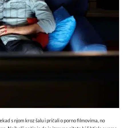
ekad s njom kroz šalu i pričali o porno filmovima, no