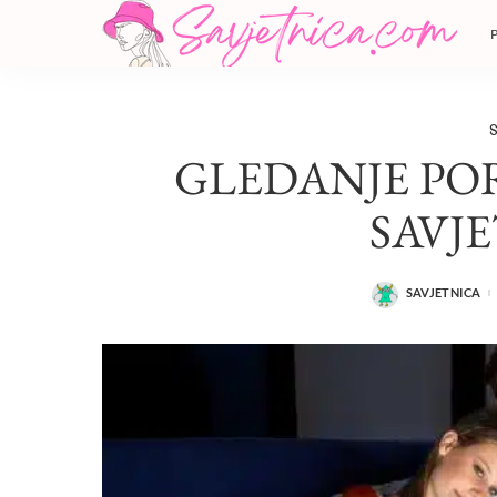
S
GLEDANJE PO
SAVJE
SAVJETNICA
POSTED
BY