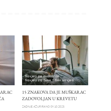
Savjeti za muškarce
Savjeti za žene
Sex savjeti
KARAC
15 ZNAKOVA DA JE MUŠKARAC
ĆA
ZADOVOLJAN U KREVETU
ZADNJE AŽURIRANO 09.10.2023.