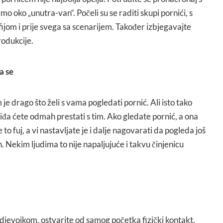
o oko „unutra-van“. Počeli su se raditi skupi pornići, s
jom i prije svega sa scenarijem. Također izbjegavajte
rodukcije.
a se
je drago što želi s vama pogledati pornić. Ali isto tako
viđa ćete odmah prestati s tim. Ako gledate pornić, a ona
 to fuj, a vi nastavljate je i dalje nagovarati da pogleda još
. Nekim ljudima to nije napaljujuće i takvu činjenicu
djevojkom, ostvarite od samog početka fizički kontakt.