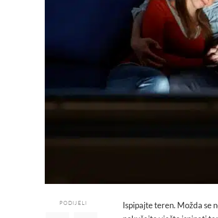
PODIJELI
Ispipajte teren. Možda se n