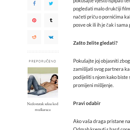
pokušajte vješto ispipati ter
pogledati malo drukčiji fil
načeti priču o pornićima kako
posve ok ili ih je čak i sama
Zašto želite gledati?
Pokušajte joj objasniti zbo
PREPORUČENO
zamišljati svog partnera ka
podijeliti s njom kako biste
promijeni mišljenje.
Pravi odabir
Nedostatak seksa kod
muškaraca
Ako vaša draga pristane na
Odmah krenuti s hard core p