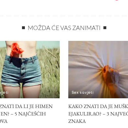
MOŽDA ĆE VAS ZANIMATI
vjeti
Sex savjeti
NATI DA LI JE HIMEN
KAKO ZNATI DA JE MUŠ
EN? – 5 NAJČEŠĆIH
EJAKULIRAO? – 3 NAJVE
OVA
ZNAKA