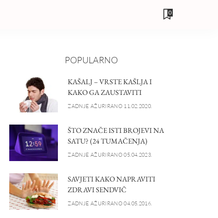
0
POPULARNO
KAŠALJ – VRSTE KAŠLJA I
KAKO GA ZAUSTAVITI
ZADNJE AŽURIRANO 11.02.2020.
ŠTO ZNAČE ISTI BROJEVI NA
SATU? (24 TUMAČENJA)
ZADNJE AŽURIRANO 05.04.2023.
SAVJETI KAKO NAPRAVITI
ZDRAVI SENDVIČ
ZADNJE AŽURIRANO 04.05.2016.