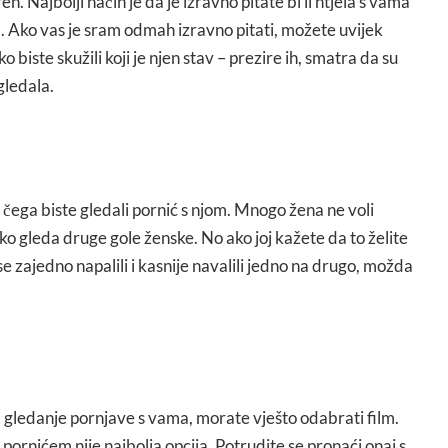
en. Najbolji način je da je izravno pitate bi li htjela s vama
m. Ako vas je sram odmah izravno pitati, možete uvijek
 biste skužili koji je njen stav – prezire ih, smatra da su
 gledala.
g čega biste gledali pornić s njom. Mnogo žena ne voli
ko gleda druge gole ženske. No ako joj kažete da to želite
 se zajedno napalili i kasnije navalili jedno na drugo, možda
 gledanje pornjave s vama, morate vješto odabrati film.
ornićem nije najbolja opcija. Potrudite se pronaći onaj s