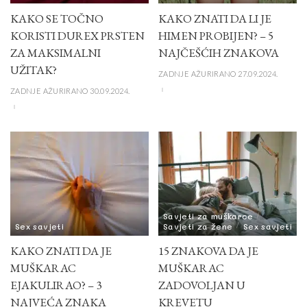
KAKO SE TOČNO
KAKO ZNATI DA LI JE
KORISTI DUREX PRSTEN
HIMEN PROBIJEN? – 5
ZA MAKSIMALNI
NAJČEŠĆIH ZNAKOVA
UŽITAK?
ZADNJE AŽURIRANO 27.09.2024.
ZADNJE AŽURIRANO 30.09.2024.
Savjeti za muškarce
Sex savjeti
Savjeti za žene
Sex savjeti
KAKO ZNATI DA JE
15 ZNAKOVA DA JE
MUŠKARAC
MUŠKARAC
EJAKULIRAO? – 3
ZADOVOLJAN U
NAJVEĆA ZNAKA
KREVETU