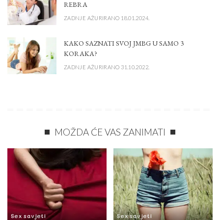
REBRA
ZADNJE AŽURIRANO 18.01.2024.
KAKO SAZNATI SVOJ JMBG U SAMO 3
KORAKA?
ZADNJE AŽURIRANO 31.10.2022.
MOŽDA ĆE VAS ZANIMATI
Sex savjeti
Sex savjeti