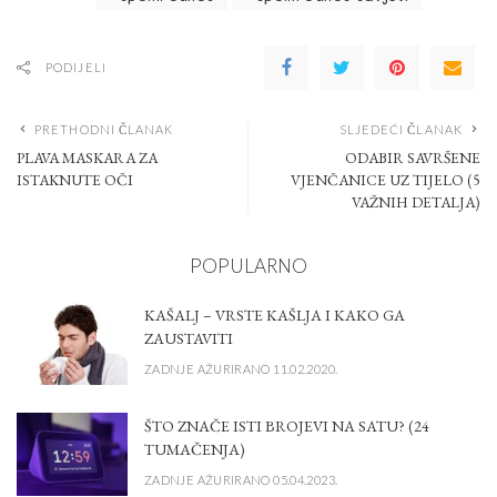
PODIJELI
PRETHODNI ČLANAK
SLJEDEĆI ČLANAK
PLAVA MASKARA ZA
ODABIR SAVRŠENE
ISTAKNUTE OČI
VJENČANICE UZ TIJELO (5
VAŽNIH DETALJA)
POPULARNO
KAŠALJ – VRSTE KAŠLJA I KAKO GA
ZAUSTAVITI
ZADNJE AŽURIRANO 11.02.2020.
ŠTO ZNAČE ISTI BROJEVI NA SATU? (24
TUMAČENJA)
ZADNJE AŽURIRANO 05.04.2023.