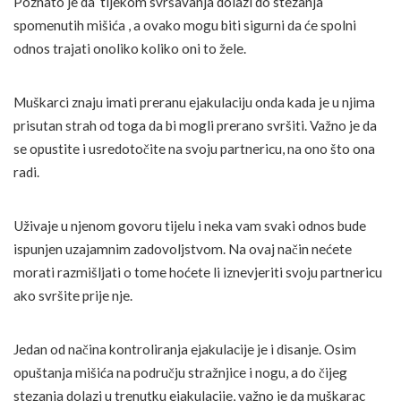
Poznato je da tijekom svršavanja dolazi do stezanja
spomenutih mišića , a ovako mogu biti sigurni da će spolni
odnos trajati onoliko koliko oni to žele.
Muškarci znaju imati preranu ejakulaciju onda kada je u njima
prisutan strah od toga da bi mogli prerano svršiti. Važno je da
se opustite i usredotočite na svoju partnericu, na ono što ona
radi.
Uživaje u njenom govoru tijelu i neka vam svaki odnos bude
ispunjen uzajamnim zadovoljstvom. Na ovaj način nećete
morati razmišljati o tome hoćete li iznevjeriti svoju partnericu
ako svršite prije nje.
Jedan od načina kontroliranja ejakulacije je i disanje. Osim
opuštanja mišića na području stražnjice i nogu, a do čijeg
stezanja dolazi u trenutku ejakulacije, važno je da muškarac