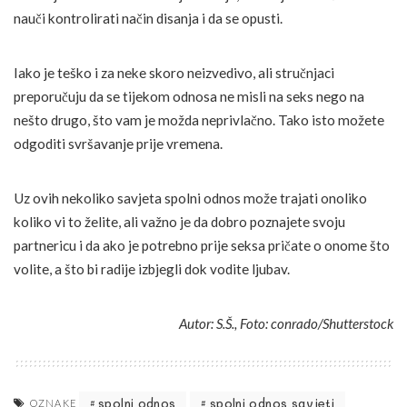
nauči kontrolirati način disanja i da se opusti.
Iako je teško i za neke skoro neizvedivo, ali stručnjaci
preporučuju da se tijekom odnosa ne misli na seks nego na
nešto drugo, što vam je možda neprivlačno. Tako isto možete
odgoditi svršavanje prije vremena.
Uz ovih nekoliko savjeta spolni odnos može trajati onoliko
koliko vi to želite, ali važno je da dobro poznajete svoju
partnericu i da ako je potrebno prije seksa pričate o onome što
volite, a što bi radije izbjegli dok vodite ljubav.
Autor: S.Š., Foto: conrado/Shutterstock
spolni odnos
spolni odnos savjeti
OZNAKE