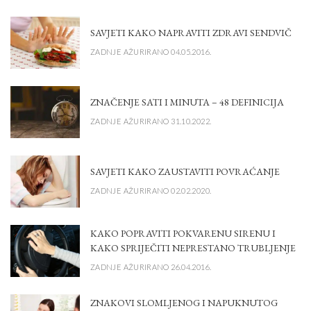
SAVJETI KAKO NAPRAVITI ZDRAVI SENDVIČ
ZADNJE AŽURIRANO 04.05.2016.
ZNAČENJE SATI I MINUTA – 48 DEFINICIJA
ZADNJE AŽURIRANO 31.10.2022.
SAVJETI KAKO ZAUSTAVITI POVRAĆANJE
ZADNJE AŽURIRANO 02.02.2020.
KAKO POPRAVITI POKVARENU SIRENU I
KAKO SPRIJEČITI NEPRESTANO TRUBLJENJE
ZADNJE AŽURIRANO 26.04.2016.
ZNAKOVI SLOMLJENOG I NAPUKNUTOG