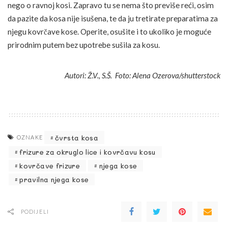
nego o ravnoj kosi. Zapravo tu se nema što previše reći, osim
da pazite da kosa nije isušena, te da ju tretirate preparatima za
njegu kovrčave kose. Operite, osušite i to ukoliko je moguće
prirodnim putem bez upotrebe sušila za kosu.
Autori: Ž.V., S.Š. Foto: Alena Ozerova/shutterstock
čvrsta kosa
OZNAKE
frizure za okruglo lice i kovrčavu kosu
kovrčave frizure
njega kose
pravilna njega kose
PODIJELI