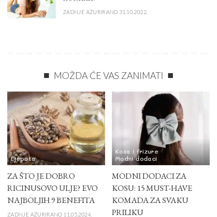
ZADNJE AŽURIRANO 31.10.2022.
MOŽDA ĆE VAS ZANIMATI
Kosa i frizure
Ljepota
Modni dodaci
ZA ŠTO JE DOBRO
MODNI DODACI ZA
RICINUSOVO ULJE? EVO
KOSU: 15 MUST-HAVE
NAJBOLJIH 9 BENEFITA
KOMADA ZA SVAKU
PRILIKU
ZADNJE AŽURIRANO 11.05.2024.