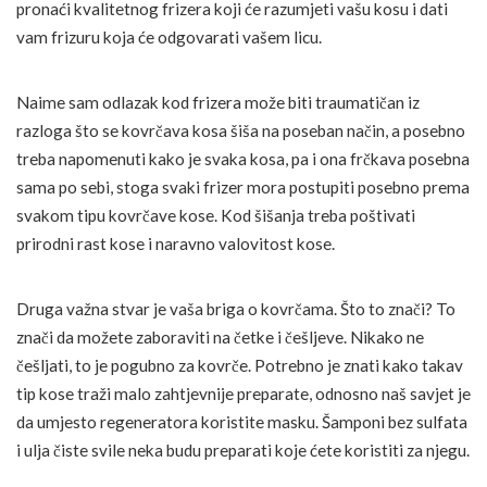
pronaći kvalitetnog frizera koji će razumjeti vašu kosu i dati
vam frizuru koja će odgovarati vašem licu.
Naime sam odlazak kod frizera može biti traumatičan iz
razloga što se kovrčava kosa šiša na poseban način, a posebno
treba napomenuti kako je svaka kosa, pa i ona frčkava posebna
sama po sebi, stoga svaki frizer mora postupiti posebno prema
svakom tipu kovrčave kose. Kod šišanja treba poštivati
prirodni rast kose i naravno valovitost kose.
Druga važna stvar je vaša briga o kovrčama. Što to znači? To
znači da možete zaboraviti na četke i češljeve. Nikako ne
češljati, to je pogubno za kovrče. Potrebno je znati kako takav
tip kose traži malo zahtjevnije preparate, odnosno naš savjet je
da umjesto regeneratora koristite masku. Šamponi bez sulfata
i ulja čiste svile neka budu preparati koje ćete koristiti za njegu.