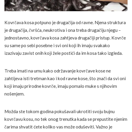
Kovrčava kosa potpuno je drugačija od ravne. Njena struktura
je drugačija, čvršća, neukrotiva i ona treba drugačiju njegu –
jednostavno, kovrčava kosa zahtjeva drugačiji pristup. Kovrče
su same po sebi posebne i svi oni koji ih imaju svakako
izazivaju zavist onih koji žele postići da im kosa tako izgleda.
Treba imati na umu kako održavanje kovrčave kose ne
zahtijeva isti tretman kao i kod ravne kose, što znači da svi oni
koji imaju prirodne kovrče, imaju pomalo muke s njihovim
nošenjem.
Možda ste tokom godina pokušavali ukrotiti svoju bujnu
kovrčavu kosu, no tek onog trenutka kada se prepustite njenim
čarima shvatit ćete koliko vas može oduševiti. Važno je