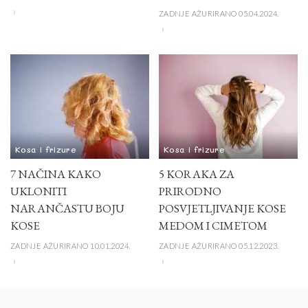
ZADNJE AŽURIRANO 05.04.2024.
Kosa i frizure
Kosa i frizure
7 NAČINA KAKO
5 KORAKA ZA
UKLONITI
PRIRODNO
NARANČASTU BOJU
POSVJETLJIVANJE KOSE
KOSE
MEDOM I CIMETOM
ZADNJE AŽURIRANO 10.01.2024.
ZADNJE AŽURIRANO 05.12.2023.