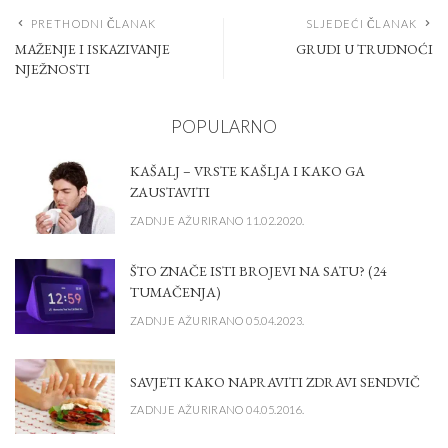
PRETHODNI ČLANAK
SLJEDEĆI ČLANAK
MAŽENJE I ISKAZIVANJE
GRUDI U TRUDNOĆI
NJEŽNOSTI
POPULARNO
KAŠALJ – VRSTE KAŠLJA I KAKO GA
ZAUSTAVITI
ZADNJE AŽURIRANO 11.02.2020.
ŠTO ZNAČE ISTI BROJEVI NA SATU? (24
TUMAČENJA)
ZADNJE AŽURIRANO 05.04.2023.
SAVJETI KAKO NAPRAVITI ZDRAVI SENDVIČ
ZADNJE AŽURIRANO 04.05.2016.