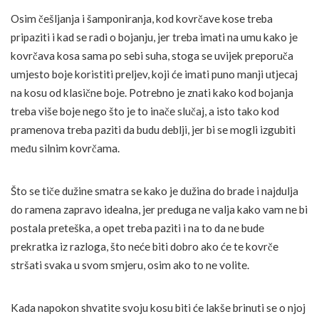
Osim češljanja i šamponiranja, kod kovrčave kose treba
pripaziti i kad se radi o bojanju, jer treba imati na umu kako je
kovrčava kosa sama po sebi suha, stoga se uvijek preporuča
umjesto boje koristiti preljev, koji će imati puno manji utjecaj
na kosu od klasične boje. Potrebno je znati kako kod bojanja
treba više boje nego što je to inače slučaj, a isto tako kod
pramenova treba paziti da budu deblji, jer bi se mogli izgubiti
među silnim kovrčama.
Što se tiče dužine smatra se kako je dužina do brade i najdulja
do ramena zapravo idealna, jer preduga ne valja kako vam ne bi
postala preteška, a opet treba paziti i na to da ne bude
prekratka iz razloga, što neće biti dobro ako će te kovrče
stršati svaka u svom smjeru, osim ako to ne volite.
Kada napokon shvatite svoju kosu biti će lakše brinuti se o njoj