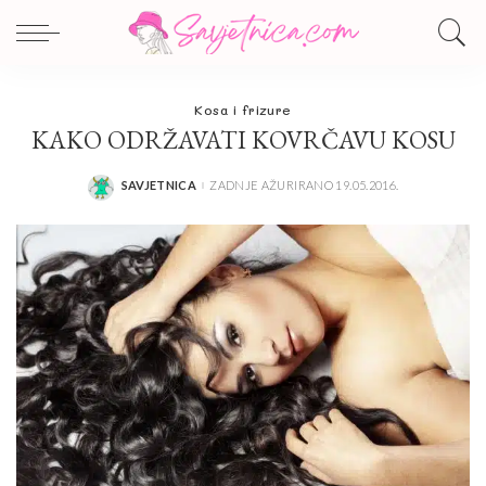
Kosa i frizure
KAKO ODRŽAVATI KOVRČAVU KOSU
SAVJETNICA
ZADNJE AŽURIRANO 19.05.2016.
POSTED
BY