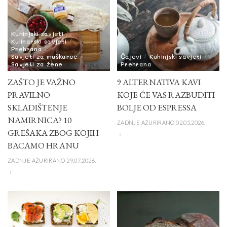
Kuhinjski savjeti
Kulinarski savjeti
Prehrana
Savjeti za muškarce
Čajevi
Kuhinjski savjeti
Savjeti za žene
Prehrana
ZAŠTO JE VAŽNO
9 ALTERNATIVA KAVI
PRAVILNO
KOJE ĆE VAS RAZBUDITI
SKLADIŠTENJE
BOLJE OD ESPRESSA
NAMIRNICA? 10
ZADNJE AŽURIRANO 02.05.2026.
GREŠAKA ZBOG KOJIH
BACAMO HRANU
ZADNJE AŽURIRANO 29.07.2026.