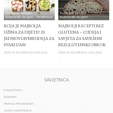
Kuhinjski savjeti
Kuhinjski savjeti
Kulinarski savjeti
Prehrana
Kulinarski savjeti
KOJA JE NAJBOLJA
NAJBOLJI RECEPTI BEZ
UŽINA ZA DIJETE? 20
GLUTENA – 12 IDEJA I
JEDNOSTAVNIH IDEJA ZA
SAVJETA ZA SAVRŠENI
SVAKI DAN
BEZGLUTENSKI OBROK
ZADNJE AŽURIRANO 03.04.2026.
ZADNJE AŽURIRANO 15.01.2026.
SAVJETNICA
O SAVJETNICI
KONTAKT
PRAVILA PRIVATNOSTI
UVJETI KORIŠTENJA