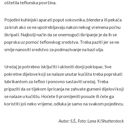
oštetila teflonska površina.
Pojedini kuhinjski aparati poput sokovnika, blendera ili pekača
za kruh ako se ne upotrebljavaju nakon nekog vremena počnu
škripati. Najbolji način da se onemogući škripanje je da ih se
poprska uz pomoć teflonskog sredstva. Treba paziti jer se ne
smije nanositi sredstvo za podmazivanje na bazi ulja.
Uređaj je potrebno isključiti i ukloniti donji poklopac. Sve
pokretne dijelove koji se nalaze unutar kućišta treba poprskati
lubrikantom za teflon i ponovno sastaviti uređaj. Treba
pripaziti da se tijekom špricanja ne zahvate gumeni dijelovi koji
se nalaze u kućištu. Hoćete li promijeniti posuđe ili ćete ga
koristiti još neko vrijeme, odluka je samo na svakom pojedincu.
Autor: S.Š., Foto: Lana K/Shutterstock