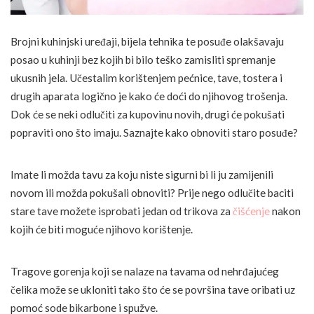
Brojni kuhinjski uređaji, bijela tehnika te posuđe olakšavaju
posao u kuhinji bez kojih bi bilo teško zamisliti spremanje
ukusnih jela. Učestalim korištenjem pećnice, tave, tostera i
drugih aparata logično je kako će doći do njihovog trošenja.
Dok će se neki odlučiti za kupovinu novih, drugi će pokušati
popraviti ono što imaju. Saznajte kako obnoviti staro posuđe?
Imate li možda tavu za koju niste sigurni bi li ju zamijenili
novom ili možda pokušali obnoviti? Prije nego odlučite baciti
stare tave možete isprobati jedan od trikova za
čišćenje
nakon
kojih će biti moguće njihovo korištenje.
Tragove gorenja koji se nalaze na tavama od nehrđajućeg
čelika može se ukloniti tako što će se površina tave oribati uz
pomoć sode bikarbone i spužve.