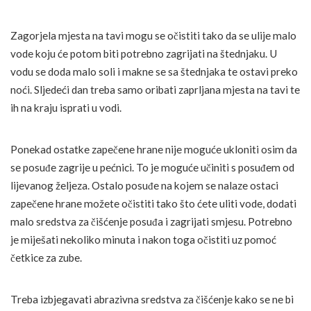
Zagorjela mjesta na tavi mogu se očistiti tako da se ulije malo
vode koju će potom biti potrebno zagrijati na štednjaku. U
vodu se doda malo soli i makne se sa štednjaka te ostavi preko
noći. Sljedeći dan treba samo oribati zaprljana mjesta na tavi te
ih na kraju isprati u vodi.
Ponekad ostatke zapečene hrane nije moguće ukloniti osim da
se posuđe zagrije u pećnici. To je moguće učiniti s posuđem od
lijevanog željeza. Ostalo posuđe na kojem se nalaze ostaci
zapečene hrane možete očistiti tako što ćete uliti vode, dodati
malo sredstva za čišćenje posuđa i zagrijati smjesu. Potrebno
je miješati nekoliko minuta i nakon toga očistiti uz pomoć
četkice za zube.
Treba izbjegavati abrazivna sredstva za čišćenje kako se ne bi