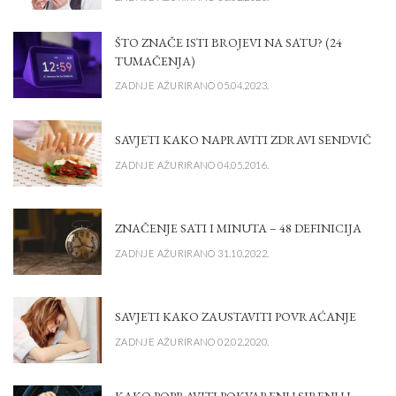
ŠTO ZNAČE ISTI BROJEVI NA SATU? (24
TUMAČENJA)
ZADNJE AŽURIRANO 05.04.2023.
SAVJETI KAKO NAPRAVITI ZDRAVI SENDVIČ
ZADNJE AŽURIRANO 04.05.2016.
ZNAČENJE SATI I MINUTA – 48 DEFINICIJA
ZADNJE AŽURIRANO 31.10.2022.
SAVJETI KAKO ZAUSTAVITI POVRAĆANJE
ZADNJE AŽURIRANO 02.02.2020.
KAKO POPRAVITI POKVARENU SIRENU I