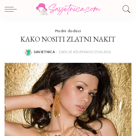
Modni dodaci
KAKO NOSITI ZLATNI NAKIT
SAVJETNICA
ZADNJE AŽURIRANO 25.04.2016.
POSTED
BY