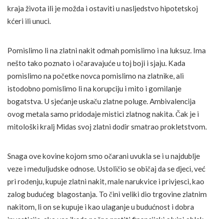
kraja života ili je možda i ostaviti u nasljedstvo hipotetskoj
kćeri ili unuci.
Pomislimo li na zlatni nakit odmah pomislimo i na luksuz. Ima
nešto tako poznato i očaravajuće u toj boji i sjaju. Kada
pomislimo na početke novca pomislimo na zlatnike, ali
istodobno pomislimo li na korupciju i mito i gomilanje
bogatstva. U sjećanje uskaču zlatne poluge. Ambivalencija
ovog metala samo pridodaje mistici zlatnog nakita. Čak je i
mitološki kralj Midas svoj zlatni dodir smatrao prokletstvom.
Snaga ove kovine kojom smo očarani uvukla se i u najdublje
veze i međuljudske odnose. Ustoličio se običaj da se djeci, već
pri rođenju, kupuje zlatni nakit, male narukvice i privjesci, kao
zalog budućeg blagostanja. To čini veliki dio trgovine zlatnim
nakitom, li on se kupuje i kao ulaganje u budućnost i dobra