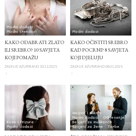
Modni dodaci
Modni trendovi
Modni dodaci
KAKO ODABRATI: ZLATO
KAKO OČISTITI SREBRO
ILI SREBRO? 10 SAVJETA
KAD POCRNI? 8 SAVJETA
KOJI POMAŽU
KOJI DJELUJU
ZADNJE AŽURIRANO 30.12.2025.
ZADNJE AŽURIRANO 08.01.2025.
Haljine i suknje
Modni dodaci
Odijevanje
Kosa i frizure
Savjeti za muškarce
Modni dodaci
Savjeti za žene
Torbe