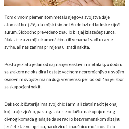
Tom divnom plemenitom metalu njegova svojstva daje
atomski broj 79, a kemijski simbol Au dolazi od latinske riječi
aurum. Slobodno prevedeno značilo bi sjaj izlazećeg sunca.
Nalazi se u zemlji u kamenčićima ili venama i vadi u razne
svrhe, ali nas zanima primjena u izradi nakita.
Pošto je zlato jedan od najmanje reaktivnih metala tj. u dodiru
sa zrakom ne oksidira i ostaje većinom nepromjenjivo u svojim
osnovnim svojstvima na dugi vremenski period odličan je izbor
za skupocjeni nakit.
Dakako, bižuterija ima svoj chic šarm, ali zlatni nakit je onaj
koji traje vječno, pa stoga ako se odlučite na kupnju nekog
divnog komada gledajte da se radi o bezvremenskom dizajnu
jer ćete takvu ogrlicu, narukvicu ili naušnicu moći nositi do