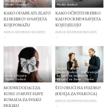
Modni dodaci
Modni trendovi
Modni dodaci
KAKO ODABRATI: ZLATO
KAKO OČISTITI SREBRO
ILI SREBRO? 10 SAVJETA
KAD POCRNI? 8 SAVJETA
KOJI POMAŽU
KOJI DJELUJU
ZADNJE AŽURIRANO 30.12.2025.
ZADNJE AŽURIRANO 08.01.2025.
Haljine i suknje
Modni dodaci
Odijevanje
Kosa i frizure
Savjeti za muškarce
Modni dodaci
Savjeti za žene
Torbe
MODNI DODACI ZA
ŠTO OBUĆI NA SVADBU?
KOSU: 15 MUST-HAVE
(8 IDEJA ZA SVAKOGA)
KOMADA ZA SVAKU
ZADNJE AŽURIRANO 03.01.2024.
PRILIKU