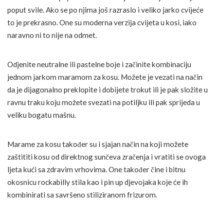
poput svile. Ako se po njima još razraslo i veliko jarko cvijeće
to je prekrasno. One su moderna verzija cvijeta u kosi, iako
naravno ni to nije na odmet.
Odjenite neutralne ili pastelne boje i začinite kombinaciju
jednom jarkom maramom za kosu. Možete je vezati na način
da je dijagonalno preklopite i dobijete trokut ili je pak složite u
ravnu traku koju možete svezati na potiljku ili pak sprijeda u
veliku bogatu mašnu.
Marame za kosu također su i sjajan način na koji možete
zaštititi kosu od direktnog sunčeva zračenja i vratiti se ovoga
ljeta kući sa zdravim vrhovima. One također čine i bitnu
okosnicu rockabilly stila kao i pin up djevojaka koje će ih
kombinirati sa savršeno stiliziranom frizurom.