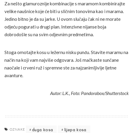
Za nešto glamuroznije kombinacije s maramom kombinirajte
velike naušnice koje će biti u sličnim tonovima kao i marama.
Jedino bitno je da su jarke. U ovom slučaju čak ni ne morate
odjeću pogurati u drugi plan. Intenzivne nijanse boja
dobrodošle su na svim odjevnim predmetima.
Stoga omotajte kosu u ležernu nisku punđu. Stavite maramu na
način na koji vam najviše odgovara. Još mačkaste sunčane
naočale i crveni ruž i spremne ste za najzanimljivije ljetne
avanture.
Autor: L.K., Foto: Pandorabox/Shutterstock
duga kosa
lijepa kosa
OZNAKE