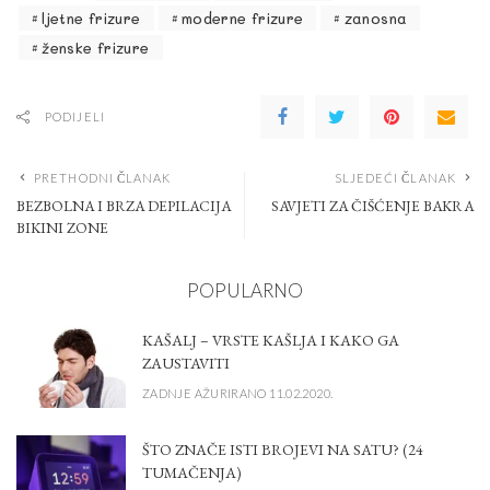
ljetne frizure
moderne frizure
zanosna
ženske frizure
PODIJELI
PRETHODNI ČLANAK
SLJEDEĆI ČLANAK
BEZBOLNA I BRZA DEPILACIJA
SAVJETI ZA ČIŠĆENJE BAKRA
BIKINI ZONE
POPULARNO
KAŠALJ – VRSTE KAŠLJA I KAKO GA
ZAUSTAVITI
ZADNJE AŽURIRANO 11.02.2020.
ŠTO ZNAČE ISTI BROJEVI NA SATU? (24
TUMAČENJA)