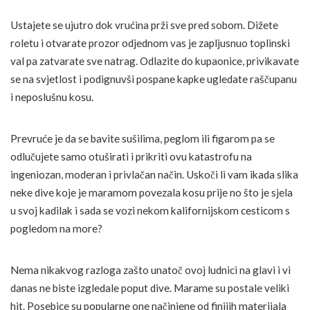
Ustajete se ujutro dok vrućina prži sve pred sobom. Dižete
roletu i otvarate prozor odjednom vas je zapljusnuo toplinski
val pa zatvarate sve natrag. Odlazite do kupaonice, privikavate
se na svjetlost i podignuvši pospane kapke ugledate raščupanu
i neposlušnu kosu.
Prevruće je da se bavite sušilima, peglom ili figarom pa se
odlučujete samo otuširati i prikriti ovu katastrofu na
ingeniozan, moderan i privlačan način. Uskoči li vam ikada slika
neke dive koje je maramom povezala kosu prije no što je sjela
u svoj kadilak i sada se vozi nekom kalifornijskom cesticom s
pogledom na more?
Nema nikakvog razloga zašto unatoč ovoj ludnici na glavi i vi
danas ne biste izgledale poput dive. Marame su postale veliki
hit. Posebice su popularne one načinjene od finijih materijala