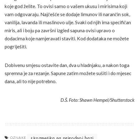
koje god želite. To ovisi samo o vašem ukusu i mirisima koji
vam odgovaraju. Najčešće se dodaje limunov ili narančin sok,
vanilija, lavanda ili maslinovo ulje. Svaki od njih ima specifičan
miris, ali i boju pa završni izgled sapuna ovisi upravo o
dodacima koje namjeravati staviti. Kod dodataka ne možete
pogriješiti.
Dobivenu smjesu ostavite dan, dva u hladnjaku, a nakon toga
spremna je za rezanje. Sapune zatim možete sušiti i do mjesec
dana, ali to nije potrebno.
D.Š. Foto: Shawn Hempel/Shutterstock
kozmetika na prirodnoj bazi
OZNAKE