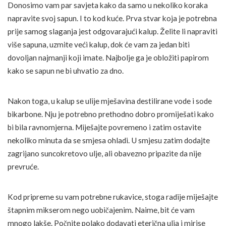
Donosimo vam par savjeta kako da samo u nekoliko koraka
napravite svoj sapun. I to kod kuće. Prva stvar koja je potrebna
prije samog slaganja jest odgovarajući kalup. Želite li napraviti
više sapuna, uzmite veći kalup, dok će vam za jedan biti
dovoljan najmanji koji imate. Najbolje ga je obložiti papirom
kako se sapun ne bi uhvatio za dno.
Nakon toga, u kalup se ulije mješavina destilirane vode i sode
bikarbone. Nju je potrebno prethodno dobro promiješati kako
bi bila ravnomjerna. Miješajte povremeno i zatim ostavite
nekoliko minuta da se smjesa ohladi. U smjesu zatim dodajte
zagrijano suncokretovo ulje, ali obavezno pripazite da nije
prevruće.
Kod pripreme su vam potrebne rukavice, stoga radije miješajte
štapnim mikserom nego uobičajenim. Naime, bit će vam
mnogo lakše. Počnite polako dodavati eterična ulja i mirise