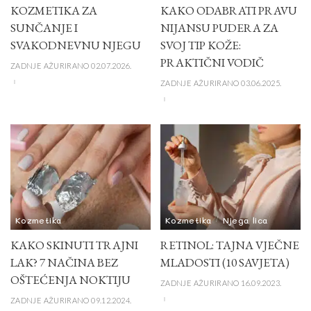
KOZMETIKA ZA
KAKO ODABRATI PRAVU
SUNČANJE I
NIJANSU PUDERA ZA
SVAKODNEVNU NJEGU
SVOJ TIP KOŽE:
PRAKTIČNI VODIČ
ZADNJE AŽURIRANO 02.07.2026.
ZADNJE AŽURIRANO 03.06.2025.
Kozmetika
Kozmetika
Njega lica
KAKO SKINUTI TRAJNI
RETINOL: TAJNA VJEČNE
LAK? 7 NAČINA BEZ
MLADOSTI (10 SAVJETA)
OŠTEĆENJA NOKTIJU
ZADNJE AŽURIRANO 16.09.2023.
ZADNJE AŽURIRANO 09.12.2024.