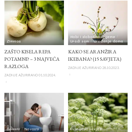
Hobi i slobodno vrijeme
Zimnica
Uradi sam
Uređenje doma
ZAŠTO KISELA REPA
KAKO SE ARANŽIRA
POTAMNI? – 3 NAJVEĆA
IKEBANA? (15 SAVJETA)
RAZLOGA
ZADNJE AŽURIRANO 28.10.2023.
ZADNJE AŽURIRANO 01.10.2024.
Bolesti
Novosti
Kulinarski savjeti