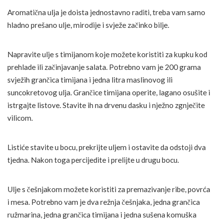
Aromatična ulja je doista jednostavno raditi, treba vam samo
hladno prešano ulje, mirodije i svježe začinko bilje.
Napravite ulje s timijanom koje možete koristiti za kupku kod
prehlade ili začinjavanje salata. Potrebno vam je 200 grama
svježih grančica timijana i jedna litra maslinovog ili
suncokretovog ulja. Grančice timijana operite, lagano osušite i
istrgajte listove. Stavite ih na drvenu dasku i nježno zgnječite
vilicom.
Listiće stavite u bocu, prekrijte uljem i ostavite da odstoji dva
tjedna. Nakon toga percijedite i prelijte u drugu bocu.
Ulje s češnjakom možete koristiti za premazivanje ribe, povrća
i mesa. Potrebno vam je dva režnja češnjaka, jedna grančica
ružmarina, jedna grančica timijana i jedna sušena komuška