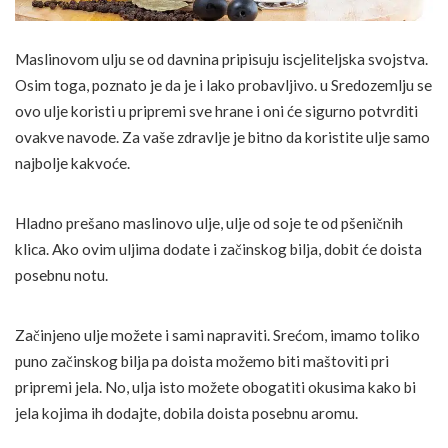
Maslinovom ulju se od davnina pripisuju iscjeliteljska svojstva.
Osim toga, poznato je da je i lako probavljivo. u Sredozemlju se
ovo ulje koristi u pripremi sve hrane i oni će sigurno potvrditi
ovakve navode. Za vaše zdravlje je bitno da koristite ulje samo
najbolje kakvoće.
Hladno prešano maslinovo ulje, ulje od soje te od pšeničnih
klica. Ako ovim uljima dodate i začinskog bilja, dobit će doista
posebnu notu.
Začinjeno ulje možete i sami napraviti. Srećom, imamo toliko
puno začinskog bilja pa doista možemo biti maštoviti pri
pripremi jela. No, ulja isto možete obogatiti okusima kako bi
jela kojima ih dodajte, dobila doista posebnu aromu.