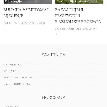
Psihologija
Prirodni lijekovi
Recepti
BULIMIJA: 9 SIMPTOMA I
BAZGA I NJENI
LIJEČENJE
PROIZVODI: 5
RAZNOLIKIH RECEPATA
ZADNJE AŽURIRANO 22.09.2023.
ZADNJE AŽURIRANO 28.08.2023.
SAVJETNICA
O SAVJETNICI
KONTAKT
PRAVILA PRIVATNOSTI
UVJETI KORIŠTENJA
HOROSKOP