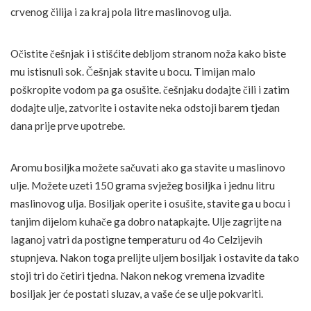
crvenog čilija i za kraj pola litre maslinovog ulja.
Očistite češnjak i i stišćite debljom stranom noža kako biste
mu istisnuli sok. Češnjak stavite u bocu. Timijan malo
poškropite vodom pa ga osušite. češnjaku dodajte čili i zatim
dodajte ulje, zatvorite i ostavite neka odstoji barem tjedan
dana prije prve upotrebe.
Aromu bosiljka možete sačuvati ako ga stavite u maslinovo
ulje. Možete uzeti 150 grama svježeg bosiljka i jednu litru
maslinovog ulja. Bosiljak operite i osušite, stavite ga u bocu i
tanjim dijelom kuhače ga dobro natapkajte. Ulje zagrijte na
laganoj vatri da postigne temperaturu od 4o Celzijevih
stupnjeva. Nakon toga prelijte uljem bosiljak i ostavite da tako
stoji tri do četiri tjedna. Nakon nekog vremena izvadite
bosiljak jer će postati sluzav, a vaše će se ulje pokvariti.