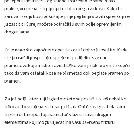
posegnuti do frizerskog salona. Potrebno je samo malo
prakse, vremena i strpljenja te dobra pegla za kosu. Kako bi
sačuvali svoju kosu pokušajte prije peglanja staviti sprej koji će
ju zaštititi. Sprej možete potražiti u svim bolje opremljenim
drogerijama.
Prije nego što započnete operite kosu i dobro ju osušite. Kada
ste ju osušili pošpricajte sprejem i podijelite sve one
pramenove koje mislite ravnati. Ako vam je lakše uzmite kopče
tako da vam ostatak kose ne bi smetao dok peglate pramen po
pramen.
Za još bolji i efektniji izgled možete se poslužiti s još nekoliko
trikova. To su pjena za kosu, gel i lak. Oni će osigurati da vam
frizura ostane postojana unatoč vlazi u zraku i drugim
elementima koji mogu utjecati na vašu savršenu frizuru.