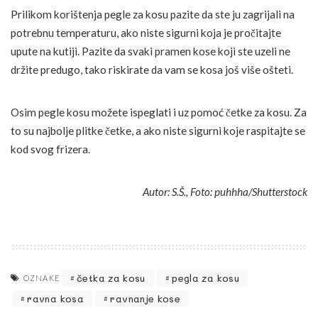
Prilikom korištenja pegle za kosu pazite da ste ju zagrijali na
potrebnu temperaturu, ako niste sigurni koja je pročitajte
upute na kutiji. Pazite da svaki pramen kose koji ste uzeli ne
držite predugo, tako riskirate da vam se kosa još više ošteti.
Osim pegle kosu možete ispeglati i uz pomoć četke za kosu. Za
to su najbolje plitke četke, a ako niste sigurni koje raspitajte se
kod svog frizera.
Autor: S.Š., Foto: puhhha/Shutterstock
četka za kosu
pegla za kosu
OZNAKE
ravna kosa
ravnanje kose