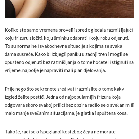
Koliko ste samo vremena proveli ispred ogledala razmišljajući
koju frizuru složiti, koju šminku odabrati i koju robu odjenuti.
To su normalne i svakodnevne situacije s kojima se svaka
dama susreće. Kako bi izbjegli paniku u zadnji tren i mogli se
opušteno odjenuti bez razmišljanja o tome hoćete li stignuti na
vrijeme, najbolje je napraviti mali plan djelovanja.
Prije nego što se krenete sređivati razmislite o tome kakv
izgled želite postići. Jedna od najpopularnijih frizura koja
odgovara skoro svakoj prilici bez obzira radilo se o svečanim ili
malo manje svečanim situacijama, je glatka i spuštena kosa.
Tako je, radi se o ispeglanoj kosi zbog čega ne morate