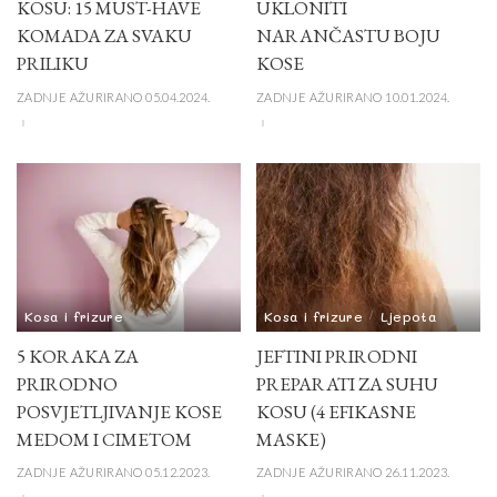
KOSU: 15 MUST-HAVE
UKLONITI
KOMADA ZA SVAKU
NARANČASTU BOJU
PRILIKU
KOSE
ZADNJE AŽURIRANO 05.04.2024.
ZADNJE AŽURIRANO 10.01.2024.
Kosa i frizure
Kosa i frizure
Ljepota
5 KORAKA ZA
JEFTINI PRIRODNI
PRIRODNO
PREPARATI ZA SUHU
POSVJETLJIVANJE KOSE
KOSU (4 EFIKASNE
MEDOM I CIMETOM
MASKE)
ZADNJE AŽURIRANO 05.12.2023.
ZADNJE AŽURIRANO 26.11.2023.