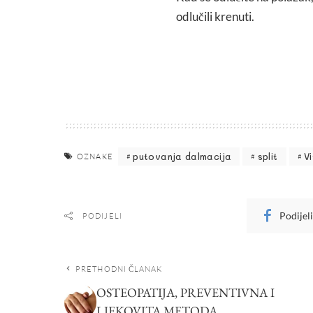
odlučili krenuti.
putovanja dalmacija
split
Vi
OZNAKE
Podijel
PODIJELI
PRETHODNI ČLANAK
OSTEOPATIJA, PREVENTIVNA I
LJEKOVITA METODA