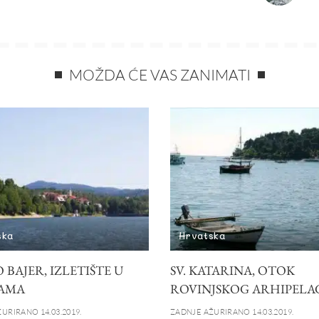
MOŽDA ĆE VAS ZANIMATI
ska
Hrvatska
 BAJER, IZLETIŠTE U
SV. KATARINA, OTOK
AMA
ROVINJSKOG ARHIPELA
URIRANO 14.03.2019.
ZADNJE AŽURIRANO 14.03.2019.