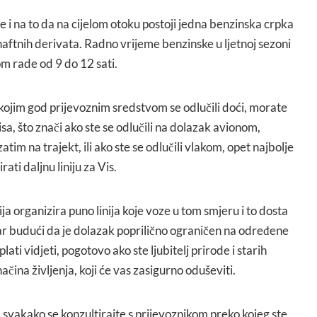
re i na to da na cijelom otoku postoji jedna benzinska crpka
aftnih derivata. Radno vrijeme benzinske u ljetnoj sezoni
om rade od 9 do 12 sati.
kojim god prijevoznim sredstvom se odlučili doći, morate
isa, što znači ako ste se odlučili na dolazak avionom,
atim na trajekt, ili ako ste se odlučili vlakom, opet najbolje
rati daljnu liniju za Vis.
ija organizira puno linija koje voze u tom smjeru i to dosta
tvar budući da je dolazak poprilično ograničen na određene
plati vidjeti, pogotovo ako ste ljubitelj prirode i starih
čina življenja, koji će vas zasigurno oduševiti.
 svakako se konzultirajte s prijevoznikom preko kojeg ste