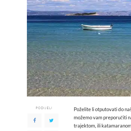
PODIJELI
Poželite li otputovati do na
možemo vam preporučiti naj
trajektom, ili katamaranom 