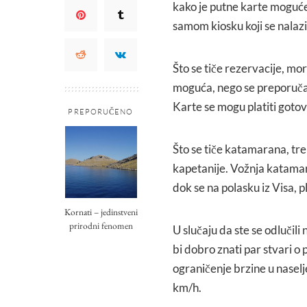
kako je putne karte moguće k
samom kiosku koji se nalazi
Što se tiče rezervacije, mo
moguća, nego se preporuča 
Karte se mogu platiti gotov
PREPORUČENO
Što se tiče katamarana, tre
kapetanije. Vožnja katamara
dok se na polasku iz Visa,
Kornati – jedinstveni
prirodni fenomen
U slučaju da ste se odlučili
bi dobro znati par stvari o
ograničenje brzine u nasel
km/h.