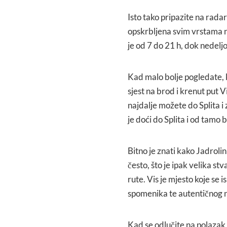
Isto tako pripazite na rada
opskrbljena svim vrstama n
je od 7 do 21 h, dok nedelj
Kad malo bolje pogledate, 
sjest na brod i krenut put V
najdalje možete do Splita i z
je doći do Splita i od tamo bi
Bitno je znati kako Jadrolin
često, što je ipak velika s
rute. Vis je mjesto koje se is
spomenika te autentičnog na
Kad se odlučite na polazak,