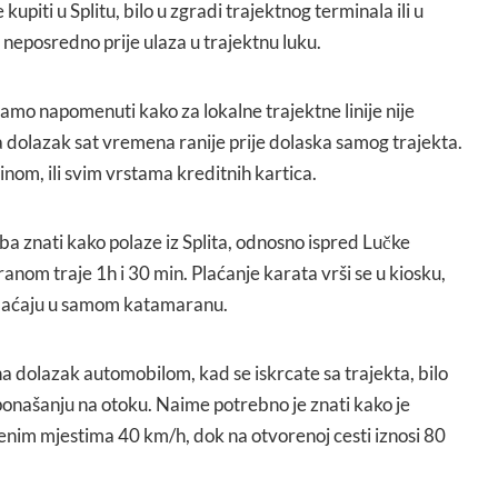
upiti u Splitu, bilo u zgradi trajektnog terminala ili u
 neposredno prije ulaza u trajektnu luku.
ramo napomenuti kako za lokalne trajektne linije nije
dolazak sat vremena ranije prije dolaska samog trajekta.
inom, ili svim vrstama kreditnih kartica.
ba znati kako polaze iz Splita, odnosno ispred Lučke
nom traje 1h i 30 min. Plaćanje karata vrši se u kiosku,
 plaćaju u samom katamaranu.
 na dolazak automobilom, kad se iskrcate sa trajekta, bilo
 ponašanju na otoku. Naime potrebno je znati kako je
jenim mjestima 40 km/h, dok na otvorenoj cesti iznosi 80