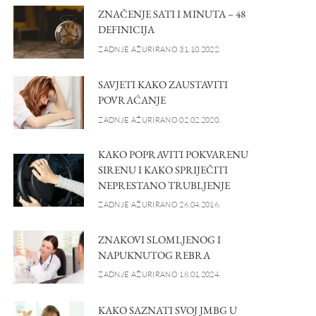
ZNAČENJE SATI I MINUTA – 48
DEFINICIJA
ZADNJE AŽURIRANO 31.10.2022.
SAVJETI KAKO ZAUSTAVITI
POVRAĆANJE
ZADNJE AŽURIRANO 02.02.2020.
KAKO POPRAVITI POKVARENU
SIRENU I KAKO SPRIJEČITI
NEPRESTANO TRUBLJENJE
ZADNJE AŽURIRANO 26.04.2016.
ZNAKOVI SLOMLJENOG I
NAPUKNUTOG REBRA
ZADNJE AŽURIRANO 18.01.2024.
KAKO SAZNATI SVOJ JMBG U