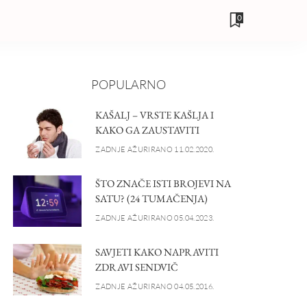
0
POPULARNO
KAŠALJ – VRSTE KAŠLJA I
KAKO GA ZAUSTAVITI
ZADNJE AŽURIRANO 11.02.2020.
ŠTO ZNAČE ISTI BROJEVI NA
SATU? (24 TUMAČENJA)
ZADNJE AŽURIRANO 05.04.2023.
SAVJETI KAKO NAPRAVITI
ZDRAVI SENDVIČ
ZADNJE AŽURIRANO 04.05.2016.