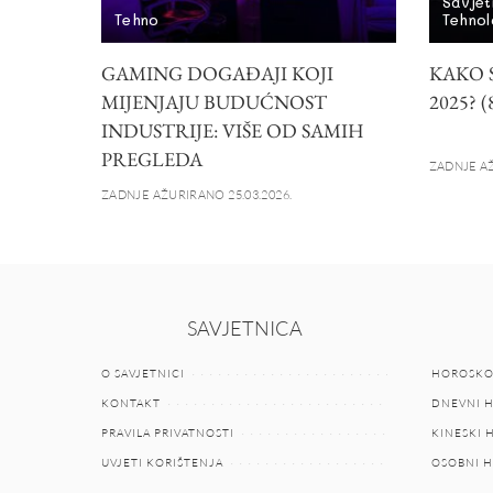
Savjet
Tehno
Tehnol
GAMING DOGAĐAJI KOJI
KAKO 
MIJENJAJU BUDUĆNOST
2025? 
INDUSTRIJE: VIŠE OD SAMIH
PREGLEDA
ZADNJE AŽ
ZADNJE AŽURIRANO 25.03.2026.
SAVJETNICA
O SAVJETNICI
HOROSKO
KONTAKT
DNEVNI 
PRAVILA PRIVATNOSTI
KINESKI
UVJETI KORIŠTENJA
OSOBNI 