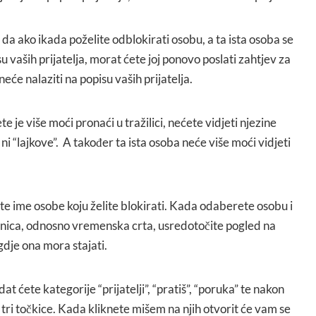
a ako ikada poželite odblokirati osobu, a ta ista osoba se
 vaših prijatelja, morat ćete joj ponovo poslati zahtjev za
neće nalaziti na popisu vaših prijatelja.
 je više moći pronaći u tražilici, nećete vidjeti njezine
 “lajkove”. A također ta ista osoba neće više moći vidjeti
šite ime osobe koju želite blokirati. Kada odaberete osobu i
anica, odnosno vremenska crta, usredotočite pogled na
 gdje ona mora stajati.
at ćete kategorije “prijatelji”, “pratiš”, “poruka” te nakon
 tri točkice. Kada kliknete mišem na njih otvorit će vam se