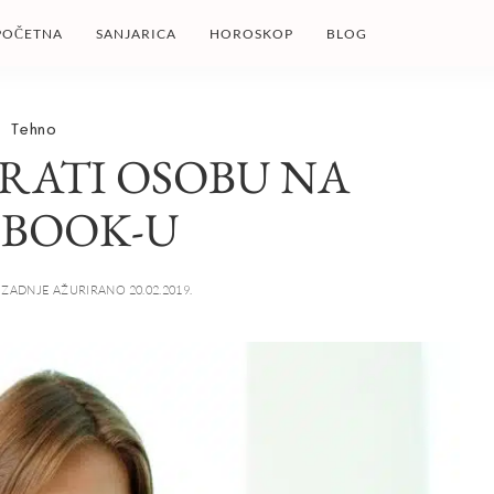
POČETNA
SANJARICA
HOROSKOP
BLOG
Tehno
RATI OSOBU NA
EBOOK-U
ZADNJE AŽURIRANO 20.02.2019.