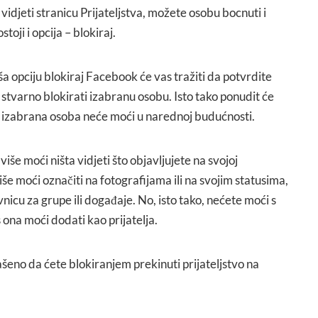
vidjeti stranicu Prijateljstva, možete osobu bocnuti i
toji i opcija – blokiraj.
 opciju blokiraj Facebook će vas tražiti da potvrdite
i stvarno blokirati izabranu osobu. Isto tako ponudit će
to izabrana osoba neće moći u narednoj budućnosti.
še moći ništa vidjeti što objavljujete na svojoj
še moći označiti na fotografijama ili na svojim statusima,
nicu za grupe ili događaje. No, isto tako, nećete moći s
 ona moći dodati kao prijatelja.
ašeno da ćete blokiranjem prekinuti prijateljstvo na