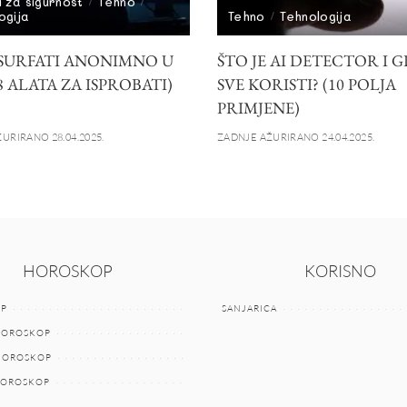
i za sigurnost
Tehno
ogija
Tehno
Tehnologija
SURFATI ANONIMNO U
ŠTO JE AI DETECTOR I G
(8 ALATA ZA ISPROBATI)
SVE KORISTI? (10 POLJA
PRIMJENE)
URIRANO 28.04.2025.
ZADNJE AŽURIRANO 24.04.2025.
HOROSKOP
KORISNO
P
SANJARICA
HOROSKOP
 HOROSKOP
HOROSKOP