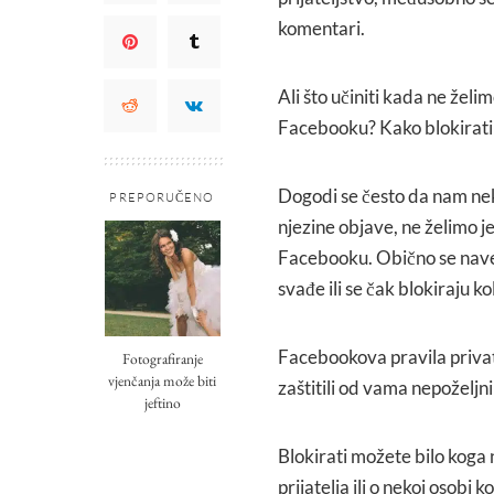
komentari.
Ali što učiniti kada ne želim
Facebooku? Kako blokirat
Dogodi se često da nam neka
PREPORUČENO
njezine objave, ne želimo je 
Facebooku. Obično se nave
svađe ili se čak blokiraju ko
Facebookova pravila privatn
Fotografiranje
vjenčanja može biti
zaštitili od vama nepoželjn
jeftino
Blokirati možete bilo koga 
prijatelja ili o nekoj osobi 