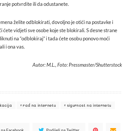
ranje potvrdite ili da odustanete.
na želite odblokirati, dovoljno je otići na postavke i
 ćete vidjeti sve osobe koje ste blokirali. S desne strane
liknuti na “odblokiraj” i tada ćete osobu ponovo moći
ali i ona vas.
Autor: M.L., Foto: Pressmaster/Shutterstock
kacija
rad na internetu
sigurnost na internetu
i na Facebook
Podijeli na Twitter