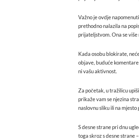
Važno je ovdje napomenuti d
prethodno nalazila na popisu
prijateljstvom. Ona se više 
Kada osobu blokirate, nećete
objave, buduće komentare ni
ni vašu aktivnost.
Za početak, u tražilicu upi
prikaže vam se njezina str
naslovnu sliku ili na mjesto
S desne strane pri dnu ugled
toga skroz s desne strane –