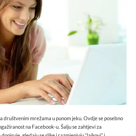
 na društvenim mrežama u punom jeku. Ovdje se posebno
angažiranost na Facebook-u. Šalju se zahtjevi za
dopisuje, gledaju se slike i razmjenjuju “lajkovi” i