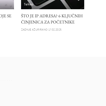
Tehno
DJE SE
ŠTO JE IP ADRESA? 6 KLJUČNIH
ČINJENICA ZA POČETNIKE
ZADNJE AŽURIRANO 17.02.2025.