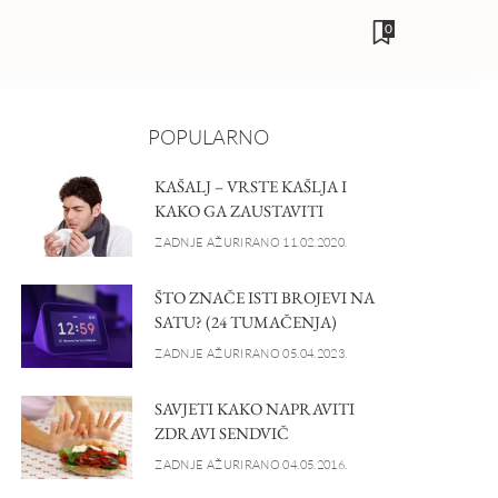
0
POPULARNO
KAŠALJ – VRSTE KAŠLJA I
KAKO GA ZAUSTAVITI
ZADNJE AŽURIRANO 11.02.2020.
ŠTO ZNAČE ISTI BROJEVI NA
SATU? (24 TUMAČENJA)
ZADNJE AŽURIRANO 05.04.2023.
SAVJETI KAKO NAPRAVITI
ZDRAVI SENDVIČ
ZADNJE AŽURIRANO 04.05.2016.