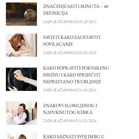
ZNAČENJE SATI I MINUTA – 48
DEFINICIJA
ZADNJE AŽURIRANO 31.10.2022.
SAVJETI KAKO ZAUSTAVITI
POVRAĆANJE
ZADNJE AŽURIRANO 02.02.2020.
KAKO POPRAVITI POKVARENU
SIRENU I KAKO SPRIJEČITI
NEPRESTANO TRUBLJENJE
ZADNJE AŽURIRANO 26.04.2016.
ZNAKOVI SLOMLJENOG I
NAPUKNUTOG REBRA
ZADNJE AŽURIRANO 18.01.2024.
KAKO SAZNATI SVOJ JMBG U