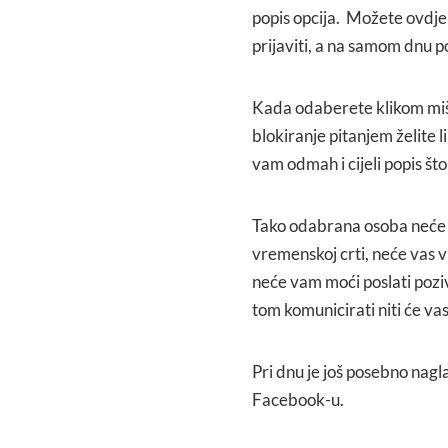
popis opcija. Možete ovdje 
prijaviti, a na samom dnu pos
Kada odaberete klikom miša
blokiranje pitanjem želite l
vam odmah i cijeli popis š
Tako odabrana osoba neće vi
vremenskoj crti, neće vas vi
neće vam moći poslati poziv
tom komunicirati niti će vas
Pri dnu je još posebno nagl
Facebook-u.