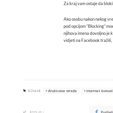
Za kraj vam ostaje da bloki
Ako osobu nakon nekog vreme
pod opcijom “Blocking” moći
njihova imena dovoljno je k
vidjeti na Facebook tražili, 
društvene mreže
internet komuni
OZNAKE
Podijel
PODIJELI