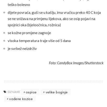
teško bolesno
dijete povraća, guši se u kašlju, ima vrućicu preko 40 C koja
se ne snižava na primjenu lijekova, ako se osip pojavi na
spojnici oka (bjeloočnica, rožnica)
se kožne promjene zagnoje
visoka temperatura traje više od 5 dana
je svrbež neizdrživ
Foto: CandyBox Images/Shutterstock
ospice
velike boginje
OZNAKE
vodene kozice