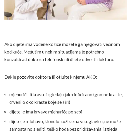
Ako dijete ima vodene kozice možete ga njegovati većinom
kod kuće. Međutim u nekim situacijama je potrebno
konzultirati doktora telefonski ili dijete odvesti doktoru.
Dakle pozovite doktora ili otiđite k njemu AKO:
mjehurići ili kraste izgledaju jako inficirano (gnojne kraste,
crvenilo oko kraste koje se širi)
dijete je ima krvave mjehuriće po sebi
dijete je mlohavo, klonulo, tuži se na vrtoglavicu, ne može
samostalno sjediti, teško hoda bez pridržavanja, izgleda