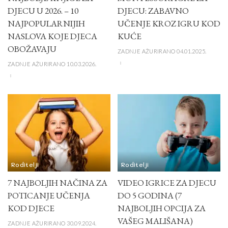
DJECU U 2026. – 10
DJECU: ZABAVNO
NAJPOPULARNIJIH
UČENJE KROZ IGRU KOD
NASLOVA KOJE DJECA
KUĆE
OBOŽAVAJU
ZADNJE AŽURIRANO 04.01.2025.
ZADNJE AŽURIRANO 10.03.2026.
Roditelji
Roditelji
7 NAJBOLJIH NAČINA ZA
VIDEO IGRICE ZA DJECU
POTICANJE UČENJA
DO 5 GODINA (7
KOD DJECE
NAJBOLJIH OPCIJA ZA
VAŠEG MALIŠANA)
ZADNJE AŽURIRANO 30.09.2024.