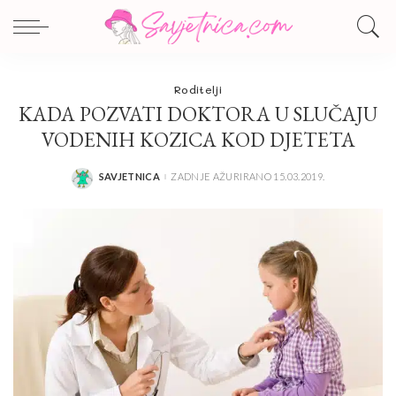
Roditelji
KADA POZVATI DOKTORA U SLUČAJU
VODENIH KOZICA KOD DJETETA
SAVJETNICA
ZADNJE AŽURIRANO 15.03.2019.
POSTED
BY