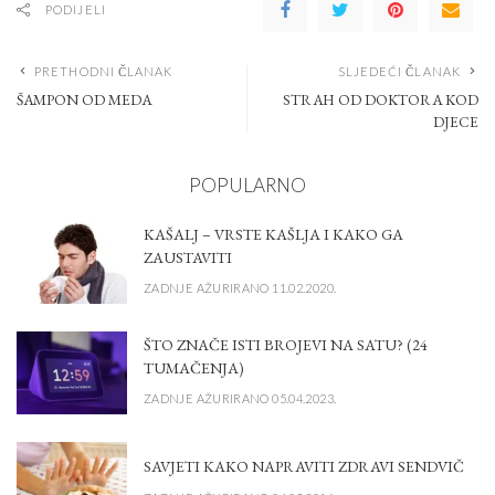
PODIJELI
PRETHODNI ČLANAK
SLJEDEĆI ČLANAK
ŠAMPON OD MEDA
STRAH OD DOKTORA KOD
DJECE
POPULARNO
KAŠALJ – VRSTE KAŠLJA I KAKO GA
ZAUSTAVITI
ZADNJE AŽURIRANO 11.02.2020.
ŠTO ZNAČE ISTI BROJEVI NA SATU? (24
TUMAČENJA)
ZADNJE AŽURIRANO 05.04.2023.
SAVJETI KAKO NAPRAVITI ZDRAVI SENDVIČ