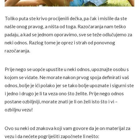
Toliko puta ste krivo procijenili dečka, pa čak i mislile da ste
našle onog pravog, a ništa od toga. Razočaranja nam teško
padaju, a kad se jednom oporavimo, sve se teže odlučujemo za
neki odnos. Razlog tome je oprez i strah od ponovnog
razočaranja.
Prije nego se uopće upustite u neki odnos, upoznajte osobu s
kojom se viđate. Ne morate nakon prvog spoja definirati vaš
odnos, bolje je ići polako jer se tako bolje upoznate i sigurni ste
i jedno i drugo je li ta veza ono što želite. Prije nego odnos
postane ozbiljniji, morate znati je li on želi isto što i vi –
ozbiljnu vezu!
Ovo su neki od znakova koji vam govore da je on materijal za
vezu i da nećete pogriješiti započnete li nešto: