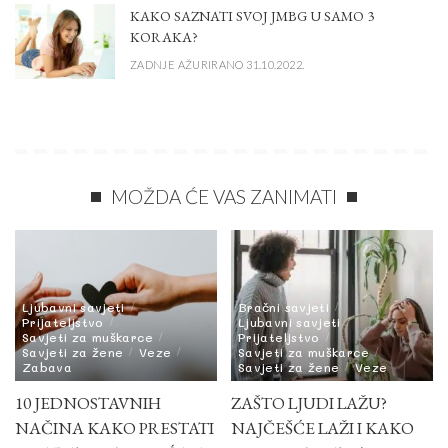
KAKO SAZNATI SVOJ JMBG U SAMO 3
KORAKA?
ZADNJE AŽURIRANO 31.10.2022.
MOŽDA ĆE VAS ZANIMATI
Ljubavni savjeti
Bračni savjeti
Prijateljstvo
Ljubavni savjeti
Savjeti za muškarce
Prijateljstvo
Savjeti za žene
Veze
Savjeti za muškarce
Zabava
Savjeti za žene
Veze
10 JEDNOSTAVNIH
ZAŠTO LJUDI LAŽU?
NAČINA KAKO PRESTATI
NAJČEŠĆE LAŽI I KAKO