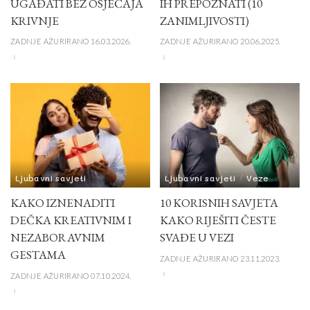
UGAĐATI BEZ OSJEĆAJA
IH PREPOZNATI (10
KRIVNJE
ZANIMLJIVOSTI)
ZADNJE AŽURIRANO 16.03.2026.
ZADNJE AŽURIRANO 20.06.2025.
Ljubavni savjeti
Ljubavni savjeti
Veze
KAKO IZNENADITI
10 KORISNIH SAVJETA
DEČKA KREATIVNIM I
KAKO RIJEŠITI ČESTE
NEZABORAVNIM
SVAĐE U VEZI
GESTAMA
ZADNJE AŽURIRANO 23.11.2023.
ZADNJE AŽURIRANO 07.10.2024.