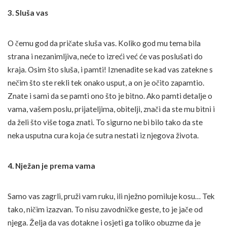
3. Sluša vas
O čemu god da pričate sluša vas. Koliko god mu tema bila
strana i nezanimljiva, neće to izreći već će vas poslušati do
kraja. Osim što sluša, i pamti! Iznenadite se kad vas zatekne s
nečim što ste rekli tek onako usput, a on je očito zapamtio.
Znate i sami da se pamti ono što je bitno. Ako pamti detalje o
vama, vašem poslu, prijateljima, obitelji, znači da ste mu bitni i
da želi što više toga znati. To sigurno ne bi bilo tako da ste
neka usputna cura koja će sutra nestati iz njegova života.
4. Nježan je prema vama
Samo vas zagrli, pruži vam ruku, ili nježno pomiluje kosu… Tek
tako, ničim izazvan. To nisu zavodničke geste, to je jače od
njega. Želja da vas dotakne i osjeti ga toliko obuzme da je