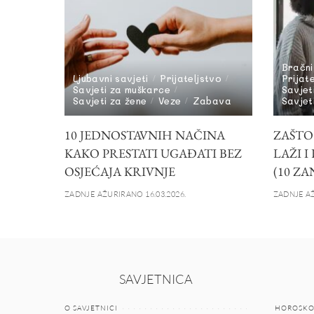
Bračni
Ljubavni savjeti
Prijateljstvo
Prijat
Savjeti za muškarce
Savjet
Savjeti za žene
Veze
Zabava
Savjet
10 JEDNOSTAVNIH NAČINA
ZAŠTO
KAKO PRESTATI UGAĐATI BEZ
LAŽI I
OSJEĆAJA KRIVNJE
(10 ZA
ZADNJE AŽURIRANO 16.03.2026.
ZADNJE AŽ
SAVJETNICA
O SAVJETNICI
HOROSKO