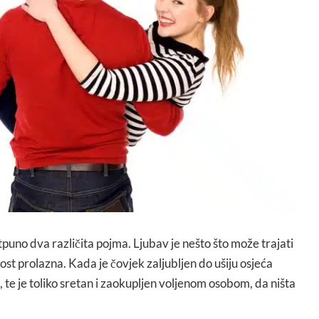
potpuno dva različita pojma. Ljubav je nešto što može trajati
enost prolazna. Kada je čovjek zaljubljen do ušiju osjeća
, te je toliko sretan i zaokupljen voljenom osobom, da ništa