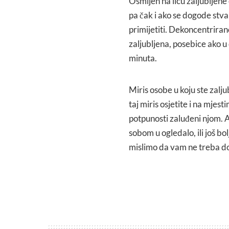
Osmijeh na licu zaljubljene o
pa čak i ako se dogode stvari
primijetiti. Dekoncentriran
zaljubljena, posebice ako u
minuta.
Miris osobe u koju ste zalju
taj miris osjetite i na mjest
potpunosti zaluđeni njom. A
sobom u ogledalo, ili još bol
mislimo da vam ne treba do