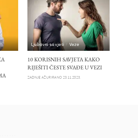
Ljubavni savjeti
Veze
KA
10 KORISNIH SAVJETA KAKO
RIJEŠITI ČESTE SVAĐE U VEZI
MA
ZADNJE AŽURIRANO 23.11.2023.