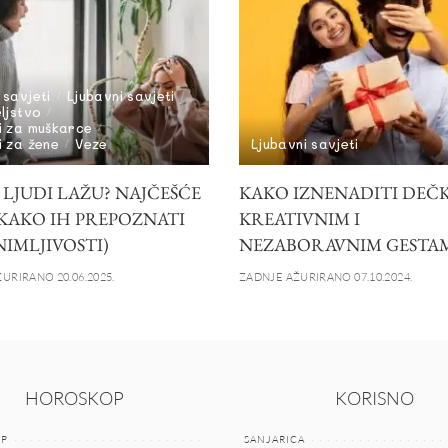
 savjeti
Ljubavni savjeti
eljstvo
i za muškarce
i za žene
Veze
Ljubavni savjeti
 LJUDI LAŽU? NAJČEŠĆE
KAKO IZNENADITI DEČ
 KAKO IH PREPOZNATI
KREATIVNIM I
NIMLJIVOSTI)
NEZABORAVNIM GESTA
URIRANO 20.06.2025.
ZADNJE AŽURIRANO 07.10.2024.
HOROSKOP
KORISNO
P
SANJARICA