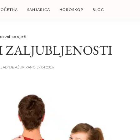
POČETNA
SANJARICA
HOROSKOP
BLOG
bavni savjeti
I ZALJUBLJENOSTI
ZADNJE AŽURIRANO 27.04.2016.