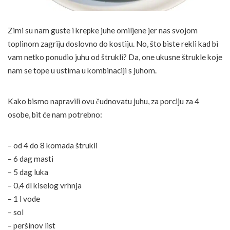
Zimi su nam guste i krepke juhe omiljene jer nas svojom
toplinom zagriju doslovno do kostiju. No, što biste rekli kad bi
vam netko ponudio juhu od štrukli? Da, one ukusne štrukle koje
nam se tope u ustima u kombinaciji s juhom.
Kako bismo napravili ovu čudnovatu juhu, za porciju za 4
osobe, bit će nam potrebno:
– od 4 do 8 komada štrukli
– 6 dag masti
– 5 dag luka
– 0,4 dl kiselog vrhnja
– 1 l vode
– sol
– peršinov list