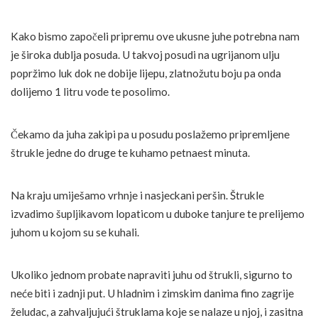
Kako bismo započeli pripremu ove ukusne juhe potrebna nam
je široka dublja posuda. U takvoj posudi na ugrijanom ulju
popržimo luk dok ne dobije lijepu, zlatnožutu boju pa onda
dolijemo 1 litru vode te posolimo.
Čekamo da juha zakipi pa u posudu poslažemo pripremljene
štrukle jedne do druge te kuhamo petnaest minuta.
Na kraju umiješamo vrhnje i nasjeckani peršin. Štrukle
izvadimo šupljikavom lopaticom u duboke tanjure te prelijemo
juhom u kojom su se kuhali.
Ukoliko jednom probate napraviti juhu od štrukli, sigurno to
neće biti i zadnji put. U hladnim i zimskim danima fino zagrije
želudac, a zahvaljujući štruklama koje se nalaze u njoj, i zasitna