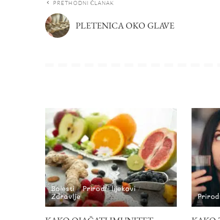
PRETHODNI ČLANAK
PLETENICA OKO GLAVE
Bolesti
Prirodni lijekovi
Zdravlje
Prirodn