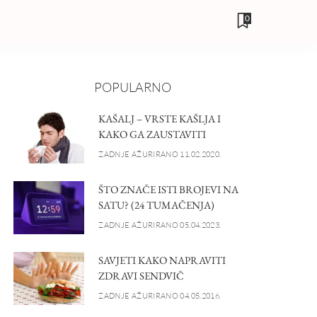
0
POPULARNO
KAŠALJ – VRSTE KAŠLJA I
KAKO GA ZAUSTAVITI
ZADNJE AŽURIRANO 11.02.2020.
ŠTO ZNAČE ISTI BROJEVI NA
SATU? (24 TUMAČENJA)
ZADNJE AŽURIRANO 05.04.2023.
SAVJETI KAKO NAPRAVITI
ZDRAVI SENDVIČ
ZADNJE AŽURIRANO 04.05.2016.