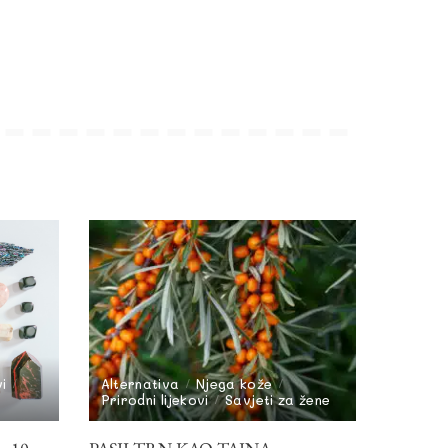
vi
Alternativa
Njega kože
Prirodni lijekovi
Savjeti za žene