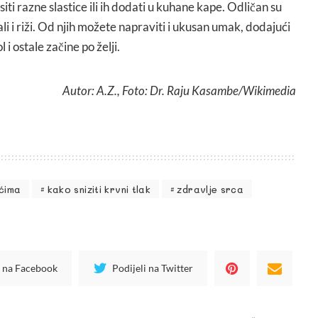
iti razne slastice ili ih dodati u kuhane kape. Odličan su
li i riži. Od njih možete napraviti i ukusan umak, dodajući
 i ostale začine po želji.
Autor: A.Z., Foto: Dr. Raju Kasambe/Wikimedia
ićima
kako sniziti krvni tlak
zdravlje srca
i na Facebook
Podijeli na Twitter