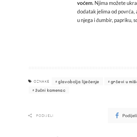
voćem
. Njima možete ukras
dodatak jelima od povrća, a
u njega i đumbir, papriku, sol
glavobolja liječenje
grčevi u miš
OZNAKE
žučni kamenac
Podijel
PODIJELI