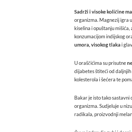
Sadrži i visoke količine m
organizma. Magnezij igra ul
kiselina i opuštanju mišića
konzumacijom indijskog or
umora, visokog tlaka
i gla
U oraščićima su prisutne
ne
dijabetes štiteći od daljnj
kolesterola i šećera te poma
Bakar je isto tako sastavni 
organizma. Sudjeluje u nizu
radikala, proizvodnji melani