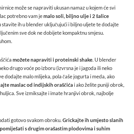
irnice može se napraviti ukusan namaz u kojem će svi
slac potrebno vam je
malo soli, biljno ulje i 2 šalice
 stavite ih u blender uključujući i biljno uljete te dodajte
uključenim sve dok ne dobijete kompaktnu smjesu.
ruhom.
aščića
možete napraviti i proteinski shake
. U blender
eko drugo voće po izboru (izvrsna je i jagoda ili neko
e dodajte malo mlijeka, pola čaše jogurta i meda, ako
jte maslac od indijskih oraščića
i ako želite puniji obrok,
ahuljica. Sve izmiksajte i imate hranjivi obrok, najbolje
dodati gotovo svakom obroku.
Grickajte ih umjesto slanih
h pomiješati s drugim orašastim plodovima i suhim