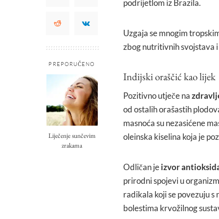
podrijetlom iz Brazila.
Uzgaja se mnogim tropskim p
zbog nutritivnih svojstava i
PREPORUČENO
Indijski oraščić kao lijek
Pozitivno utječe na
zdravlj
od ostalih orašastih plodo
masnoća su nezasićene masn
Liječenje sunčevim
oleinska kiselina koja je p
zrakama
Odličan je
izvor antioksid
prirodni spojevi u organizm
radikala koji se povezuju s
bolestima krvožilnog sust