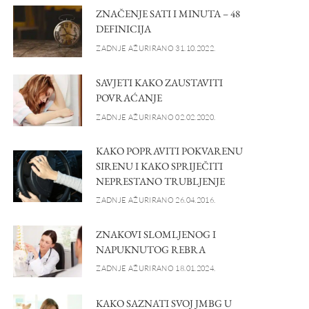
ZNAČENJE SATI I MINUTA – 48
DEFINICIJA
ZADNJE AŽURIRANO 31.10.2022.
SAVJETI KAKO ZAUSTAVITI
POVRAĆANJE
ZADNJE AŽURIRANO 02.02.2020.
KAKO POPRAVITI POKVARENU
SIRENU I KAKO SPRIJEČITI
NEPRESTANO TRUBLJENJE
ZADNJE AŽURIRANO 26.04.2016.
ZNAKOVI SLOMLJENOG I
NAPUKNUTOG REBRA
ZADNJE AŽURIRANO 18.01.2024.
KAKO SAZNATI SVOJ JMBG U