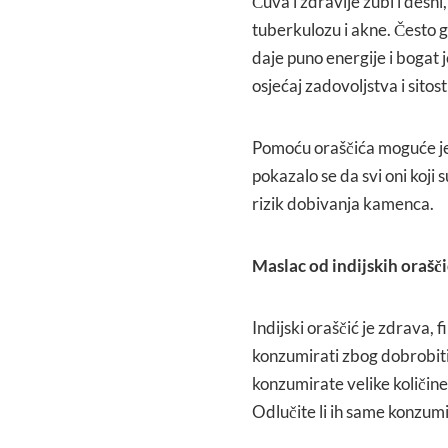
Čuva i zdravlje zubi i desni
tuberkulozu i akne. Često g
daje puno energije i boga
osjećaj zadovoljstva i sitost
Pomoću oraščića moguće je 
pokazalo se da svi oni koji
rizik dobivanja kamenca.
Maslac od indijskih orašč
Indijski oraščić je zdrava, 
konzumirati zbog dobrobiti
konzumirate velike količine
Odlučite li ih same konzumir