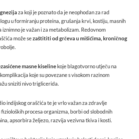
agnezija
za koji je poznato da je neophodan za rad
ogu u formiranju proteina, grušanja krvi, kostiju, masnih
, a iznimno je važan i za metabolizam. Redovnom
aščića može se
zaštititi od grčeva u mišićima, kroničnog
vobolje.
zasićene masne kiseline
koje blagotvorno utječu na
ih komplikacija koje su povezane s visokom razinom
žu sniziti nivo triglicerida.
dio indijskog oraščića te je vrlo važan za zdravlje
 fizioloških procesa organizma, borbi od slobodnih
na, apsorbira željezo, razvija vezivna tkiva i kosti.