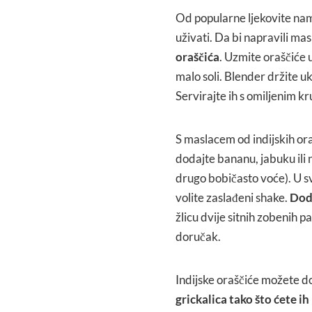
Od popularne ljekovite nam
uživati. Da bi napravili ma
oraščića
. Uzmite oraščiće u
malo soli. Blender držite 
Servirajte ih s omiljenim k
S maslacem od indijskih or
dodajte bananu, jabuku ili n
drugo bobičasto voće). U sv
volite zaslađeni shake.
Doda
žlicu dvije sitnih zobenih p
doručak.
Indijske oraščiće možete 
grickalica tako što ćete i