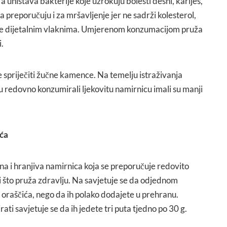
, a uništava bakterije koje uzrokuju bolesti desni, karijes,
a preporučuju i za mršavljenje jer ne sadrži kolesterol,
t je dijetalnim vlaknima. Umjerenom konzumacijom pruža
i.
spriječiti žučne kamence. Na temelju istraživanja
 su redovno konzumirali ljekovitu namirnicu imali su manji
ića
fina i hranjiva namirnica koja se preporučuje redovito
 što pruža zdravlju. Na savjetuje se da odjednom
 oraščića, nego da ih polako dodajete u prehranu.
ati savjetuje se da ih jedete tri puta tjedno po 30 g.