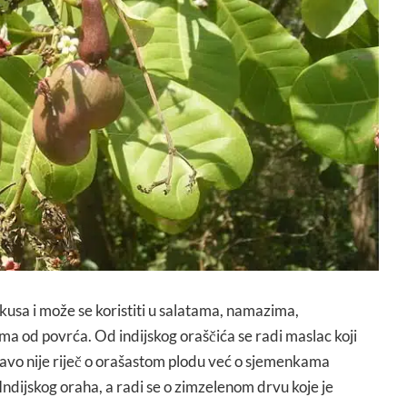
okusa i može se koristiti u salatama, namazima,
ima od povrća. Od indijskog oraščića se radi maslac koji
avo nije riječ o orašastom plodu već o sjemenkama
Indijskog oraha, a radi se o zimzelenom drvu koje je