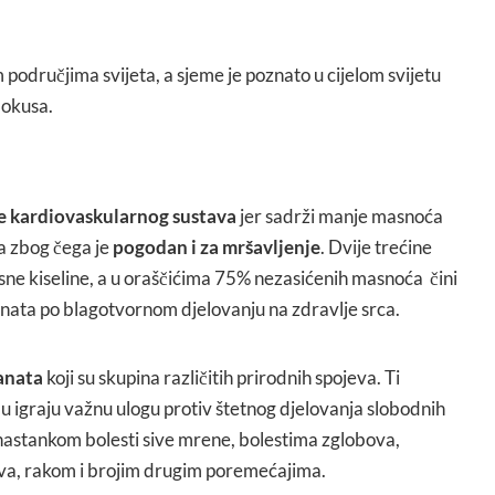
odručjima svijeta, a sjeme je poznato u cijelom svijetu
 okusa.
e kardiovaskularnog sustava
jer sadrži manje masnoća
va zbog čega je
pogodan i za mršavljenje
. Dvije trećine
e kiseline, a u oraščićima 75% nezasićenih masnoća čini
oznata po blagotvornom djelovanju na zdravlje srca.
anata
koji su skupina različitih prirodnih spojeva. Ti
u igraju važnu ulogu protiv štetnog djelovanja slobodnih
 nastankom bolesti sive mrene, bolestima zglobova,
ava, rakom i brojim drugim poremećajima.