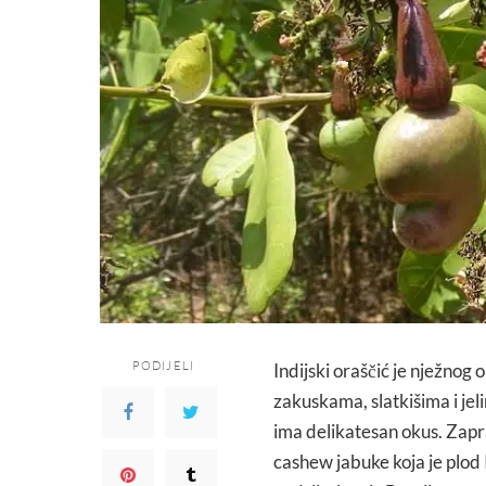
PODIJELI
Indijski oraščić je nježnog 
zakuskama, slatkišima i jel
ima delikatesan okus. Zapr
cashew jabuke koja je plod 