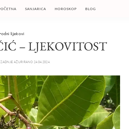
POČETNA
SANJARICA
HOROSKOP
BLOG
rodni lijekovi
ČIĆ – LJEKOVITOST
ZADNJE AŽURIRANO 24.04.2024.