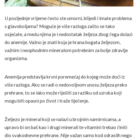
U posljednje vrijeme često ste umorni, blijedi i imate problema
s glavoboljama? Moguće je više razloga zašto se tako
osjećate, a među njima je i nedostatak željeza zbog čega dolazi
do anemije. Važno je znati koja je hrana bogata željezom,
važnim i neophodnim mineralom potrebnim za bolje zdravlje
organizma.
Anemija predstavlja krvni poremećaj do kojeg može doći iz
više razloga. Ako se radi o nedovoljnom unosu željeza preko
prehrane, to se lako može riješiti za razliku od uzroka koji
mogu biti opasni po život i traže liječenje.
Željezo je mineral koji se nalazi u brojnim namirnicama, a
upravo bi on baš kao i drugi minerali te vitamini trebao činiti
dio svakodnevne prehrane. Nije važan samo kod odraslih nego