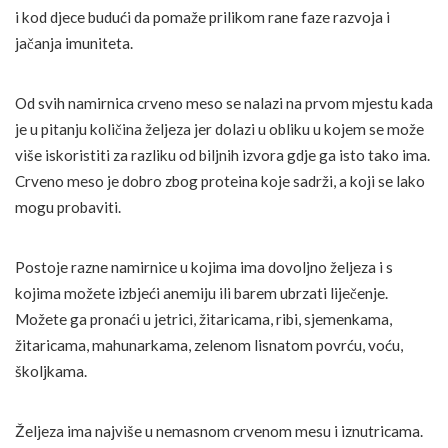
i kod djece budući da pomaže prilikom rane faze razvoja i
jačanja imuniteta.
Od svih namirnica crveno meso se nalazi na prvom mjestu kada
je u pitanju količina željeza jer dolazi u obliku u kojem se može
više iskoristiti za razliku od biljnih izvora gdje ga isto tako ima.
Crveno meso je dobro zbog proteina koje sadrži, a koji se lako
mogu probaviti.
Postoje razne namirnice u kojima ima dovoljno željeza i s
kojima možete izbjeći anemiju ili barem ubrzati liječenje.
Možete ga pronaći u jetrici, žitaricama, ribi, sjemenkama,
žitaricama, mahunarkama, zelenom lisnatom povrću, voću,
školjkama.
Željeza ima najviše u nemasnom crvenom mesu i iznutricama.