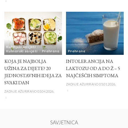
Kuhinjski savjeti
Kulinarski savjeti
Prehrana
Prehrana
KOJA JE NAJBOLJA
INTOLERANCIJA NA
UŽINA ZA DIJETE? 20
LAKTOZU OD A DO Ž – 5
JEDNOSTAVNIH IDEJA ZA
NAJČEŠĆIH SIMPTOMA
SVAKI DAN
ZADNJE AŽURIRANO 05.01.2026.
ZADNJE AŽURIRANO 03.04.2026.
SAVJETNICA