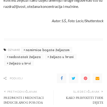
količinu željeza i tako izbjeći anemiju i druge tegobe kao što su
razdražljivost, otežana koncentracija i mučnine.
Autor: S.Š., Foto: Lecic/Shutterstock
namirnice bogate željezom
OZNAKE
nedostatak željeza
željezo u hrani
željezo u krvi
PODIJELI
PRETHODNI ČLANAK
SLJEDEĆI ČLANAK
PREDNOSTI I NEDOSTACI
KAKO PRIHVATITI TUĐE
INDUCIRANOG PORODA
DIJETE