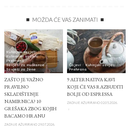
MOŽDA ĆE VAS ZANIMATI
Kuhinjski savjeti
Kulinarski savjeti
Prehrana
Savjeti za muškarce
Čajevi
Kuhinjski savjeti
Savjeti za žene
Prehrana
ZAŠTO JE VAŽNO
9 ALTERNATIVA KAVI
PRAVILNO
KOJE ĆE VAS RAZBUDITI
SKLADIŠTENJE
BOLJE OD ESPRESSA
NAMIRNICA? 10
ZADNJE AŽURIRANO 02.05.2026.
GREŠAKA ZBOG KOJIH
BACAMO HRANU
ZADNJE AŽURIRANO 29.07.2026.