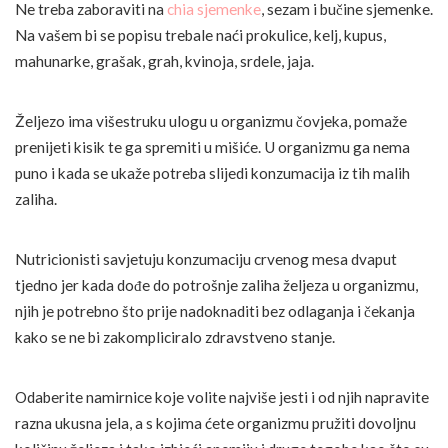
Ne treba zaboraviti na
chia sjemenke
, sezam i bučine sjemenke.
Na vašem bi se popisu trebale naći prokulice, kelj, kupus,
mahunarke, grašak, grah, kvinoja, srdele, jaja.
Željezo ima višestruku ulogu u organizmu čovjeka, pomaže
prenijeti kisik te ga spremiti u mišiće. U organizmu ga nema
puno i kada se ukaže potreba slijedi konzumacija iz tih malih
zaliha.
Nutricionisti savjetuju konzumaciju crvenog mesa dvaput
tjedno jer kada dođe do potrošnje zaliha željeza u organizmu,
njih je potrebno što prije nadoknaditi bez odlaganja i čekanja
kako se ne bi zakompliciralo zdravstveno stanje.
Odaberite namirnice koje volite najviše jesti i od njih napravite
razna ukusna jela, a s kojima ćete organizmu pružiti dovoljnu