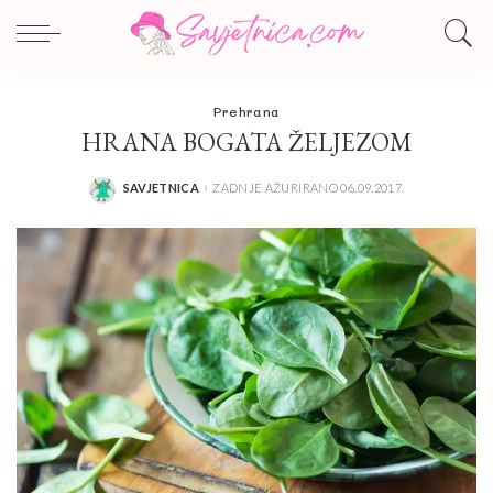
Prehrana
HRANA BOGATA ŽELJEZOM
SAVJETNICA
ZADNJE AŽURIRANO 06.09.2017.
POSTED
BY