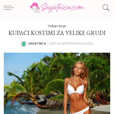
Odijevanje
KUPAĆI KOSTIMI ZA VELIKE GRUDI
SAVJETNICA
ZADNJE AŽURIRANO 04.05.2016.
POSTED
BY