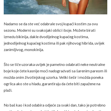
Nadamo se da ste već odabrale svoj kupaći kostim za ovu
sezonu. Moderni su svakojaki oblici i boje. Možete birati
između bikinija, dakle dvodijelnog kupaćeg kostima,
jednodijelnog kupaćeg kostima ili pak njihovog hibrida, uvijek
zanimljivog, monokinija.
Što se tiče uzoraka uvijek je pametno odabrati neke neutralne
boje koje ćete kasnije moći nadograđvati sa šarenim pareom ili
možda onim životinjskog uzorka. Veliki šešir i možda poneka
ogrlica ako ste u hladu, garantiraju da ćete biti zapažene na
plaži.
No baš kao i kod odabira odjeće za svaki dan, tako je potrebno