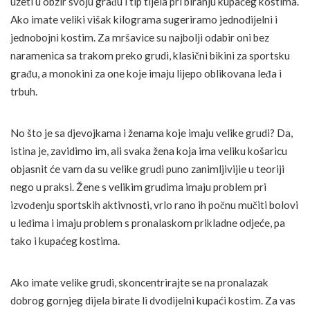
uzeti u obzir svoju građu i tip tijela pri biranju kupaćeg kostima.
Ako imate veliki višak kilograma sugeriramo jednodijelni i
jednobojni kostim. Za mršavice su najbolji odabir oni bez
naramenica sa trakom preko grudi, klasični bikini za sportsku
građu, a monokini za one koje imaju lijepo oblikovana leđa i
trbuh.
No što je sa djevojkama i ženama koje imaju velike grudi? Da,
istina je, zavidimo im, ali svaka žena koja ima veliku košaricu
objasnit će vam da su velike grudi puno zanimljivijie u teoriji
nego u praksi. Žene s velikim grudima imaju problem pri
izvođenju sportskih aktivnosti, vrlo rano ih počnu mučiti bolovi
u leđima i imaju problem s pronalaskom prikladne odjeće, pa
tako i kupaćeg kostima.
Ako imate velike grudi, skoncentrirajte se na pronalazak
dobrog gornjeg dijela birate li dvodijelni kupaći kostim. Za vas