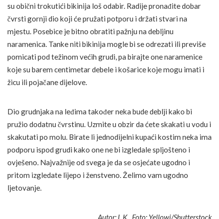
su obični trokutići bikinija loš odabir. Radije pronađite dobar
čvrsti gornji dio koji će pružati potporu i držati stvari na
mjestu. Posebice je bitno obratiti pažnju na debljinu
naramenica. Tanke niti bikinija mogle bi se odrezati ili previše
pomicati pod težinom većih grudi, pa birajte one naramenice
koje su barem centimetar debele i košarice koje mogu imati i
žicu ili pojačane dijelove.
Dio grudnjaka na leđima također neka bude deblji kako bi
pružio dodatnu čvrstinu. Uzmite u obzir da ćete skakati u vodu i
skakutati po molu. Birate li jednodijelni kupaći kostim neka ima
podporu ispod grudi kako one ne bi izgledale spljošteno i
ovješeno. Najvažnije od svega je da se osjećate ugodno i
pritom izgledate lijepo i ženstveno. Želimo vam ugodno
ljetovanje.
Autor: L.K., Foto: Yellowj/Shutterstock