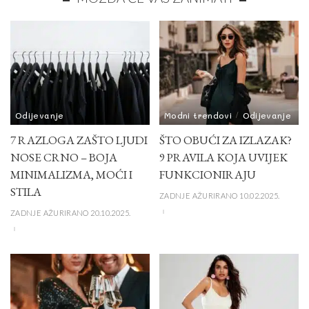
Odijevanje
Modni trendovi
Odijevanje
7 RAZLOGA ZAŠTO LJUDI
ŠTO OBUĆI ZA IZLAZAK?
NOSE CRNO – BOJA
9 PRAVILA KOJA UVIJEK
MINIMALIZMA, MOĆI I
FUNKCIONIRAJU
STILA
ZADNJE AŽURIRANO 10.02.2025.
ZADNJE AŽURIRANO 20.10.2025.