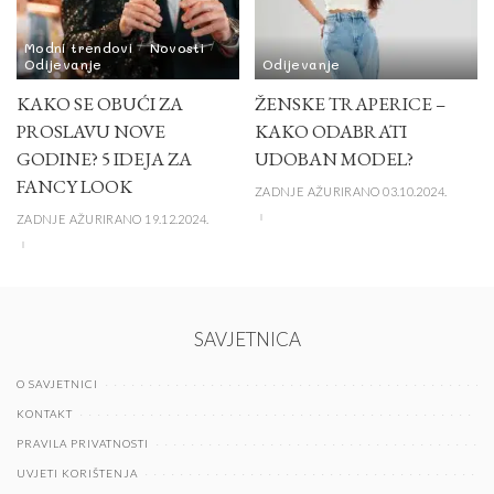
Modni trendovi
Novosti
Odijevanje
Odijevanje
KAKO SE OBUĆI ZA
ŽENSKE TRAPERICE –
PROSLAVU NOVE
KAKO ODABRATI
GODINE? 5 IDEJA ZA
UDOBAN MODEL?
FANCY LOOK
ZADNJE AŽURIRANO 03.10.2024.
ZADNJE AŽURIRANO 19.12.2024.
SAVJETNICA
O SAVJETNICI
KONTAKT
PRAVILA PRIVATNOSTI
UVJETI KORIŠTENJA