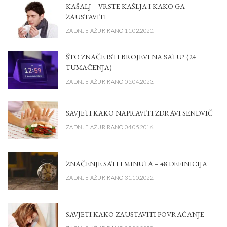
KAŠALJ – VRSTE KAŠLJA I KAKO GA
ZAUSTAVITI
ZADNJE AŽURIRANO 11.02.2020.
ŠTO ZNAČE ISTI BROJEVI NA SATU? (24
TUMAČENJA)
ZADNJE AŽURIRANO 05.04.2023.
SAVJETI KAKO NAPRAVITI ZDRAVI SENDVIČ
ZADNJE AŽURIRANO 04.05.2016.
ZNAČENJE SATI I MINUTA – 48 DEFINICIJA
ZADNJE AŽURIRANO 31.10.2022.
SAVJETI KAKO ZAUSTAVITI POVRAĆANJE