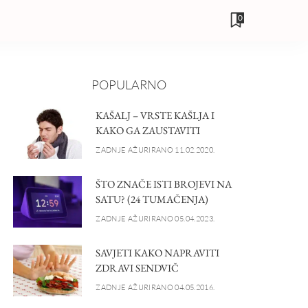
0
POPULARNO
KAŠALJ – VRSTE KAŠLJA I
KAKO GA ZAUSTAVITI
ZADNJE AŽURIRANO 11.02.2020.
ŠTO ZNAČE ISTI BROJEVI NA
SATU? (24 TUMAČENJA)
ZADNJE AŽURIRANO 05.04.2023.
SAVJETI KAKO NAPRAVITI
ZDRAVI SENDVIČ
ZADNJE AŽURIRANO 04.05.2016.