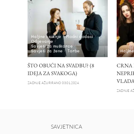
Haljine i suknje
Modni dodaci
Odijevanje
Savjeti za muškarce
Savjeti za žene
Torbe
Haljine
ŠTO OBUĆI NA SVADBU? (8
CRNA 
IDEJA ZA SVAKOGA)
NEPRI
VLADA
ZADNJE AŽURIRANO 03.01.2024.
ZADNJE AŽ
SAVJETNICA