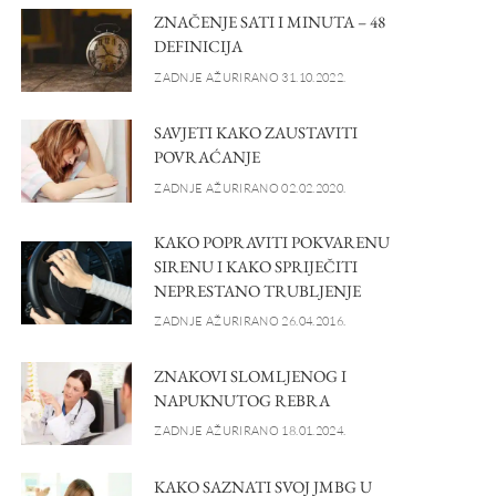
ZNAČENJE SATI I MINUTA – 48
DEFINICIJA
ZADNJE AŽURIRANO 31.10.2022.
SAVJETI KAKO ZAUSTAVITI
POVRAĆANJE
ZADNJE AŽURIRANO 02.02.2020.
KAKO POPRAVITI POKVARENU
SIRENU I KAKO SPRIJEČITI
NEPRESTANO TRUBLJENJE
ZADNJE AŽURIRANO 26.04.2016.
ZNAKOVI SLOMLJENOG I
NAPUKNUTOG REBRA
ZADNJE AŽURIRANO 18.01.2024.
KAKO SAZNATI SVOJ JMBG U