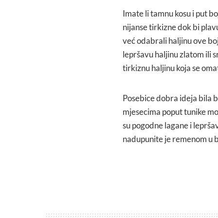
Imate li tamnu kosu i put b
nijanse tirkizne dok bi plav
već odabrali haljinu ove bo
lepršavu haljinu zlatom ili
tirkiznu haljinu koja se o
Posebice dobra ideja bila bi
mjesecima poput tunike moći 
su pogodne lagane i lepršave
nadupunite je remenom u boj