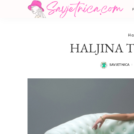
Hal
HALJINA T
SAVJETNICA
POSTED
BY