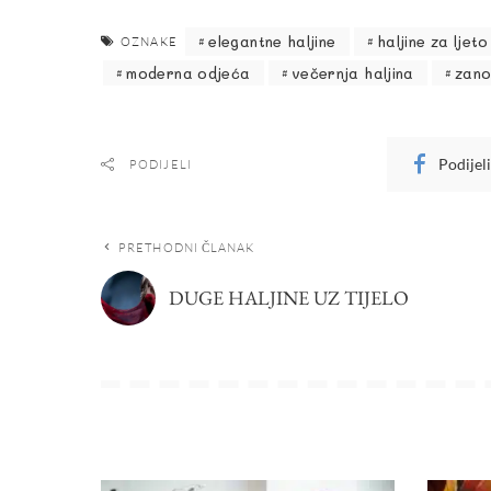
elegantne haljine
haljine za ljeto
OZNAKE
moderna odjeća
večernja haljina
zan
Podijel
PODIJELI
PRETHODNI ČLANAK
DUGE HALJINE UZ TIJELO