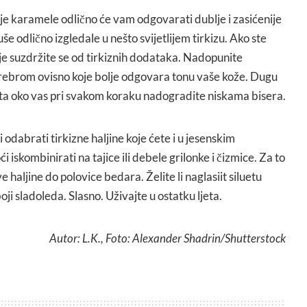
oje karamele odlično će vam odgovarati dublje i zasićenije
uše odlično izgledale u nešto svijetlijem tirkizu. Ako ste
je suzdržite se od tirkiznih dodataka. Nadopunite
 srebrom ovisno koje bolje odgovara tonu vaše kože. Dugu
mata oko vas pri svakom koraku nadogradite niskama bisera.
 odabrati tirkizne haljine koje ćete i u jesenskim
iskombinirati na tajice ili debele grilonke i čizmice. Za to
 haljine do polovice bedara. Želite li naglasiit siluetu
i sladoleda. Slasno. Uživajte u ostatku ljeta.
Autor: L.K., Foto: Alexander Shadrin/Shutterstock