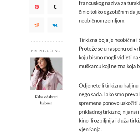
francuskog naziva za turski.
činio toliko egzotičnim da 
neobičnom zemljom.
Tirkizna boja je neobična i b
Proteže se u rasponu od vr
PREPORUČENO
koju bismo mogli vidjeti na
muškarcu koji ne zna koja bo
Odjenete li tirkiznu halji
nego sada. Iako smo prevalili
Kako odabrati
spremene ponovo uskočiti u j
baloner
prikladnoj tirkiznoj nijansi 
kino ili ozbiljnija i duža ti
vjenčanja.