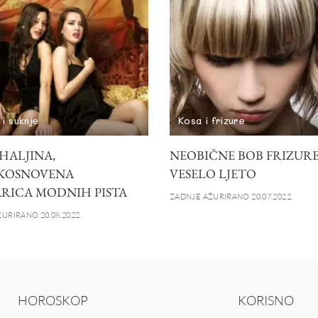
 i suknje
Kosa i frizure
HALJINA,
NEOBIČNE BOB FRIZURE
KOSNOVENA
VESELO LJETO
RICA MODNIH PISTA
ZADNJE AŽURIRANO 20.07.2022.
URIRANO 20.08.2022.
HOROSKOP
KORISNO