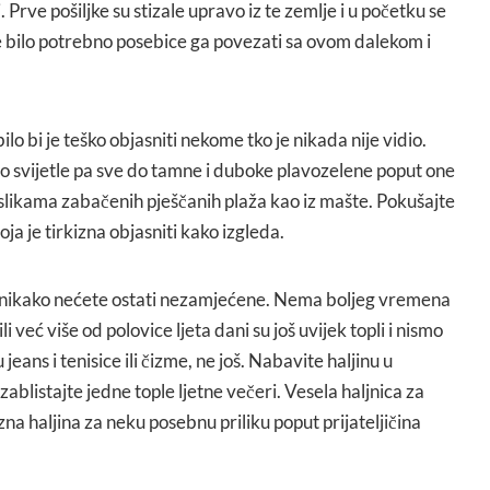
 Prve pošiljke su stizale upravo iz te zemlje i u početku se
je bilo potrebno posebice ga povezati sa ovom dalekom i
ilo bi je teško objasniti nekome tko je nikada nije vidio.
lo svijetle pa sve do tamne i duboke plavozelene poput one
 slikama zabačenih pješčanih plaža kao iz mašte. Pokušajte
ja je tirkizna objasniti kako izgleda.
nu nikako nećete ostati nezamjećene. Nema boljeg vremena
 već više od polovice ljeta dani su još uvijek topli i nismo
eans i tenisice ili čizme, ne još. Nabavite haljinu u
i zablistajte jedne tople ljetne večeri. Vesela haljnica za
rkizna haljina za neku posebnu priliku poput prijateljičina