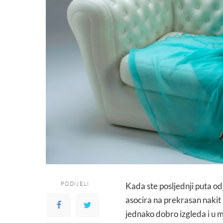
PODIJELI
Kada ste posljednji puta od
asocira na prekrasan nakit k
jednako dobro izgleda i u