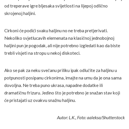
od treperave igre bljesaka svijetlosti na lijepoj odlično
skrojenoj haljini.
Cirkoni će podići svaku haljinu no ne treba pretjerivati.
Nekoliko svjetlucavih elemenata na klasičnoj jednobojnoj
haljini pun je pogodak, ali nije potrebno izgledati kao da biste
trebli visjeti na stropu u nekoj diskoteci.
Ako se pak za neku svečanu priliku ipak odlučite za haljinu u
potpunosti posipanu cirkonima, imajte na umu da je ona sama
dovoljna. Ne treba puno ukrasa, napadne dodatke ili
dramatičnu frizuru. Jedino što je potrebno je snažan stav koji
će pristajati uz ovakvu snažnu haljinu.
Autor: L.K., Foto: aaleksa/Shutterstock