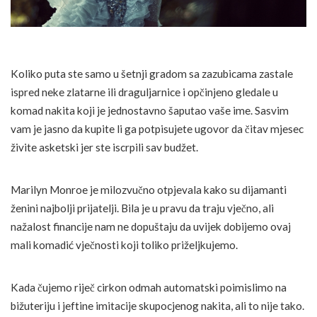
Koliko puta ste samo u šetnji gradom sa zazubicama zastale
ispred neke zlatarne ili draguljarnice i opčinjeno gledale u
komad nakita koji je jednostavno šaputao vaše ime. Sasvim
vam je jasno da kupite li ga potpisujete ugovor da čitav mjesec
živite asketski jer ste iscrpili sav budžet.
Marilyn Monroe je milozvučno otpjevala kako su dijamanti
ženini najbolji prijatelji. Bila je u pravu da traju vječno, ali
nažalost financije nam ne dopuštaju da uvijek dobijemo ovaj
mali komadić vječnosti koji toliko priželjkujemo.
Kada čujemo riječ cirkon odmah automatski poimislimo na
bižuteriju i jeftine imitacije skupocjenog nakita, ali to nije tako.