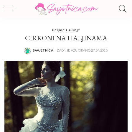
Haljine i suknje
CIRKONI NA HALJINAMA
SAVJETNICA
ZADNJE AŽURIRANO 27.04.2016.
POSTED
BY