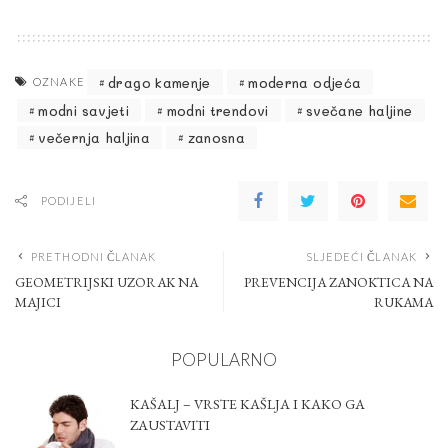
drago kamenje
moderna odjeća
OZNAKE
modni savjeti
modni trendovi
svečane haljine
večernja haljina
zanosna
PODIJELI
PRETHODNI ČLANAK
SLJEDEĆI ČLANAK
GEOMETRIJSKI UZORAK NA
PREVENCIJA ZANOKTICA NA
MAJICI
RUKAMA
POPULARNO
KAŠALJ – VRSTE KAŠLJA I KAKO GA
ZAUSTAVITI