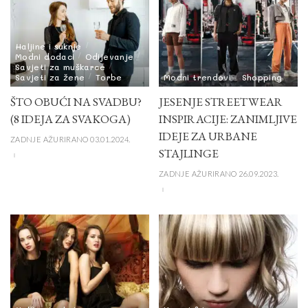
Haljine i suknje
Modni dodaci
Odijevanje
Savjeti za muškarce
Savjeti za žene
Torbe
Modni trendovi
Shopping
ŠTO OBUĆI NA SVADBU?
JESENJE STREETWEAR
(8 IDEJA ZA SVAKOGA)
INSPIRACIJE: ZANIMLJIVE
IDEJE ZA URBANE
ZADNJE AŽURIRANO 03.01.2024.
STAJLINGE
ZADNJE AŽURIRANO 26.09.2023.