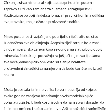
Cirkon je stvarni mineral koji nastaje prirodnim putem i
zapravo služi kao zamjena za dijamant u draguljarstvu.
Razlikuju se po boji i indeksu loma, ali pravi cirkon ima odlična
svojstava kojima je očarao proizvođače nakita.
Nije u potpunosti razjašnjeno podrijetlo riječi, ali u utrci su
izjednačena dva objašnjenja. Arapska riječ zarqun koja znači
cinober i perzijska zargun koja se odnosi na zlatnu boju ovog
minerala. No kako je potražnja za još jeftinijim varijantama
sve veća, današnji cirkoni često su slabije kvalitete i
proizvedeni sintetički sa namjerom da budu korišteni u izradi
nakita.
Moda je postala iznimno velika i brza industrija od koje se
svake godine zahtjeva izbacivanje novih modela koji će
poharati tržište. U ljudskoj prirodi je da nam stvari dosade i da
želimo promjenu i nešto zanimljivo. A što može biti zanimljivije