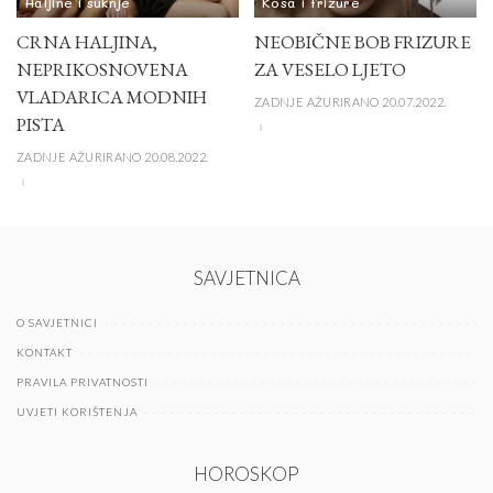
Haljine i suknje
Kosa i frizure
CRNA HALJINA,
NEOBIČNE BOB FRIZURE
NEPRIKOSNOVENA
ZA VESELO LJETO
VLADARICA MODNIH
ZADNJE AŽURIRANO 20.07.2022.
PISTA
ZADNJE AŽURIRANO 20.08.2022.
SAVJETNICA
O SAVJETNICI
KONTAKT
PRAVILA PRIVATNOSTI
UVJETI KORIŠTENJA
HOROSKOP