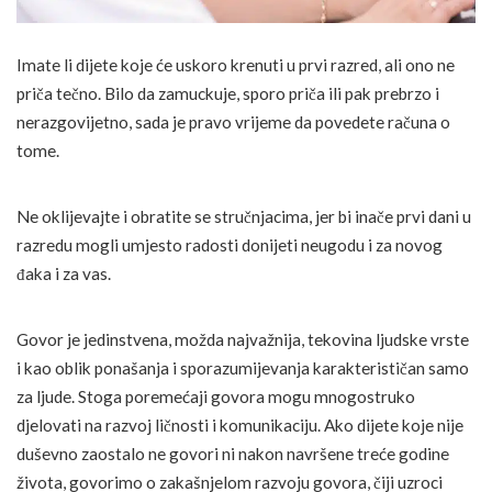
Imate li dijete koje će uskoro krenuti u prvi razred, ali ono ne
priča tečno. Bilo da zamuckuje, sporo priča ili pak prebrzo i
nerazgovijetno, sada je pravo vrijeme da povedete računa o
tome.
Ne oklijevajte i obratite se stručnjacima, jer bi inače prvi dani u
razredu mogli umjesto radosti donijeti neugodu i za novog
đaka i za vas.
Govor je jedinstvena, možda najvažnija, tekovina ljudske vrste
i kao oblik ponašanja i sporazumijevanja karakterističan samo
za ljude. Stoga poremećaji govora mogu mnogostruko
djelovati na razvoj ličnosti i komunikaciju. Ako dijete koje nije
duševno zaostalo ne govori ni nakon navršene treće godine
života, govorimo o zakašnjelom razvoju govora, čiji uzroci