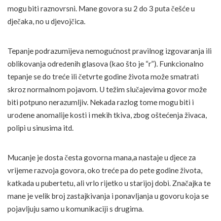
mogu biti raznovrsni. Mane govora su 2 do 3 puta češće u
dječaka, no u djevojčica.
Tepanje podrazumijeva nemogućnost pravilnog izgovaranja ili
oblikovanja određenih glasova (kao što je “r”). Funkcionalno
tepanje se do treće ili četvrte godine života može smatrati
skroz normalnom pojavom. U težim slučajevima govor može
biti potpuno nerazumljiv. Nekada razlog tome mogu biti i
urođene anomalije kosti i mekih tkiva, zbog oštećenja živaca,
polipi u sinusima itd.
Mucanje je dosta česta govorna mana,a nastaje u djece za
vrijeme razvoja govora, oko treće pa do pete godine života,
katkada u pubertetu, ali vrlo rijetko u starijoj dobi. Značajka te
mane je velik broj zastajkivanja i ponavljanja u govoru koja se
pojavljuju samo u komunikaciji s drugima.