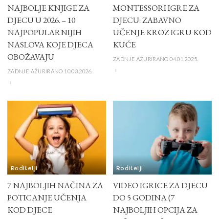
NAJBOLJE KNJIGE ZA
MONTESSORI IGRE ZA
DJECU U 2026. – 10
DJECU: ZABAVNO
NAJPOPULARNIJIH
UČENJE KROZ IGRU KOD
NASLOVA KOJE DJECA
KUĆE
OBOŽAVAJU
ZADNJE AŽURIRANO 04.01.2025.
ZADNJE AŽURIRANO 10.03.2026.
Roditelji
Roditelji
7 NAJBOLJIH NAČINA ZA
VIDEO IGRICE ZA DJECU
POTICANJE UČENJA
DO 5 GODINA (7
KOD DJECE
NAJBOLJIH OPCIJA ZA