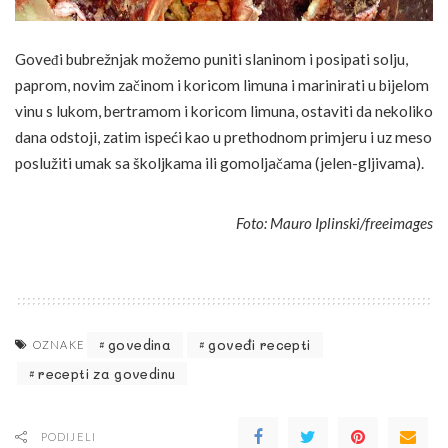
Goveđi bubrežnjak možemo puniti slaninom i posipati solju,
paprom, novim začinom i koricom limuna i marinirati u bijelom
vinu s lukom, bertramom i koricom limuna, ostaviti da nekoliko
dana odstoji, zatim ispeći kao u prethodnom primjeru i uz meso
poslužiti umak sa školjkama ili gomoljačama (jelen-gljivama).
Foto: Mauro Iplinski/freeimages
govedina
goveđi recepti
OZNAKE
recepti za govedinu
PODIJELI