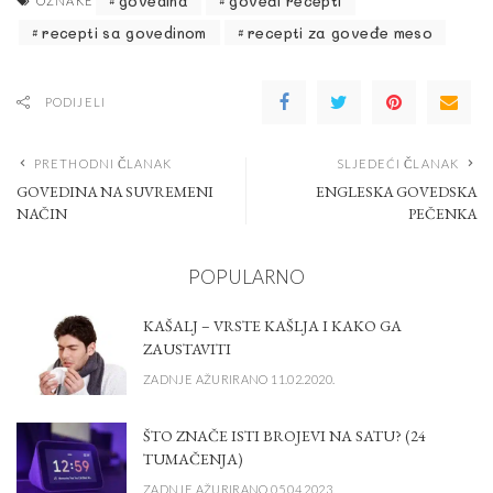
govedina
goveđi recepti
OZNAKE
recepti sa govedinom
recepti za goveđe meso
PODIJELI
PRETHODNI ČLANAK
SLJEDEĆI ČLANAK
GOVEDINA NA SUVREMENI
ENGLESKA GOVEDSKA
NAČIN
PEČENKA
POPULARNO
KAŠALJ – VRSTE KAŠLJA I KAKO GA
ZAUSTAVITI
ZADNJE AŽURIRANO 11.02.2020.
ŠTO ZNAČE ISTI BROJEVI NA SATU? (24
TUMAČENJA)
ZADNJE AŽURIRANO 05.04.2023.