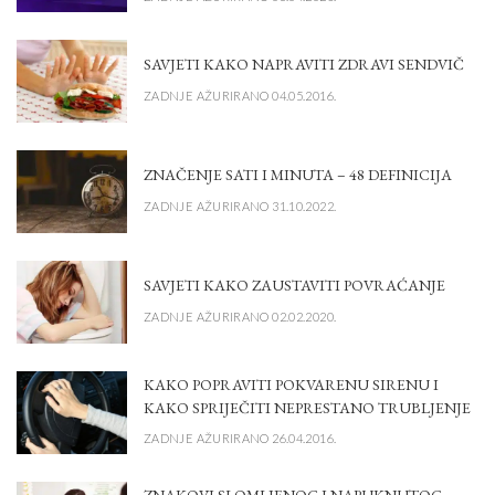
SAVJETI KAKO NAPRAVITI ZDRAVI SENDVIČ
ZADNJE AŽURIRANO 04.05.2016.
ZNAČENJE SATI I MINUTA – 48 DEFINICIJA
ZADNJE AŽURIRANO 31.10.2022.
SAVJETI KAKO ZAUSTAVITI POVRAĆANJE
ZADNJE AŽURIRANO 02.02.2020.
KAKO POPRAVITI POKVARENU SIRENU I
KAKO SPRIJEČITI NEPRESTANO TRUBLJENJE
ZADNJE AŽURIRANO 26.04.2016.
ZNAKOVI SLOMLJENOG I NAPUKNUTOG