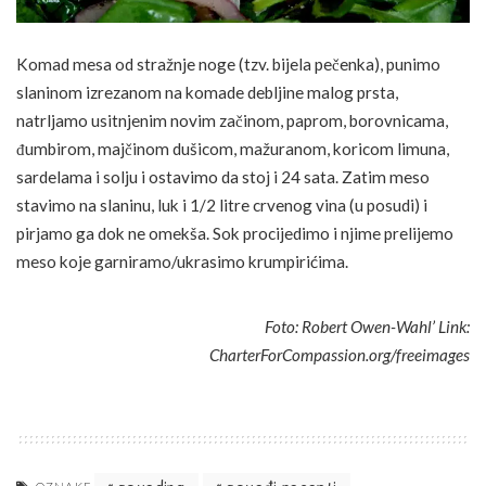
Komad mesa od stražnje noge (tzv. bijela pečenka), punimo
slaninom izrezanom na komade debljine malog prsta,
natrljamo usitnjenim novim začinom, paprom, borovnicama,
đumbirom, majčinom dušicom, mažuranom, koricom limuna,
sardelama i solju i ostavimo da stoj i 24 sata. Zatim meso
stavimo na slaninu, luk i 1/2 litre crvenog vina (u posudi) i
pirjamo ga dok ne omekša. Sok procijedimo i njime prelijemo
meso koje garniramo/ukrasimo krumpirićima.
Foto: Robert Owen-Wahl’ Link:
CharterForCompassion.org/freeimages