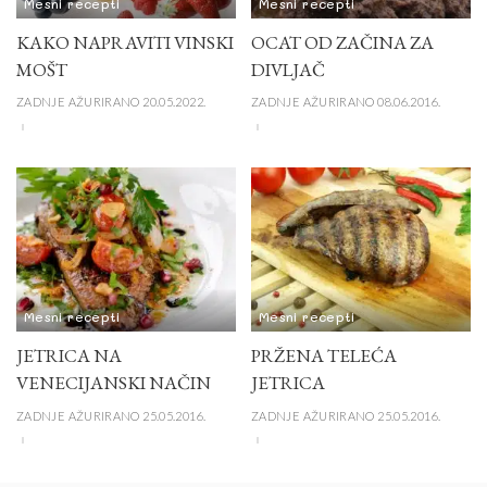
Mesni recepti
Mesni recepti
KAKO NAPRAVITI VINSKI
OCAT OD ZAČINA ZA
MOŠT
DIVLJAČ
ZADNJE AŽURIRANO 20.05.2022.
ZADNJE AŽURIRANO 08.06.2016.
Mesni recepti
Mesni recepti
JETRICA NA
PRŽENA TELEĆA
VENECIJANSKI NAČIN
JETRICA
ZADNJE AŽURIRANO 25.05.2016.
ZADNJE AŽURIRANO 25.05.2016.