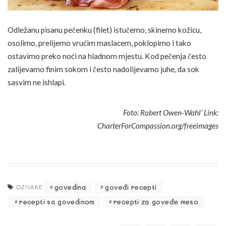
Odležanu pisanu pečenku (filet) istučemo, skinemo kožicu,
osolimo, prelijemo vrućim maslacem, poklopimo i tako
ostavimo preko noći na hladnom mjestu. Kod pečenja često
zalijevamo finim sokom i često nadolijevamo juhe, da sok
sasvim ne ishlapi.
Foto: Robert Owen-Wahl’ Link:
CharterForCompassion.org/freeimages
govedina
goveđi recepti
OZNAKE
recepti sa govedinom
recepti za goveđe meso