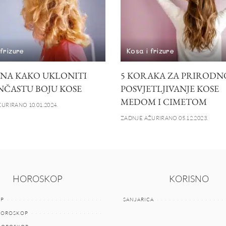
 frizure
Kosa i frizure
INA KAKO UKLONITI
5 KORAKA ZA PRIRODN
ČASTU BOJU KOSE
POSVJETLJIVANJE KOSE
MEDOM I CIMETOM
URIRANO 10.01.2024.
ZADNJE AŽURIRANO 05.12.2023.
HOROSKOP
KORISNO
P
SANJARICA
HOROSKOP