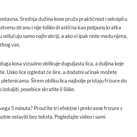
ostavna. Srednja dužina kose pruža praktičnost i seksipil u
nstvenu stranu i nije toliko drastična kao potpuno kratka
u odlučuju samo najhrabriji, a ako vi ipak niste među njima,
 zbog vas.
uga kosa vizualno oblikuje duguljasta lica, a duljina koje
e. Usko lice izgledat će šire, a dodatni učinak možete
i pletenicama. Širem obliku lica najbolje pristaju frizure do
zduljiti, posebice skratite li šiške.
svega 5 minuta? Proučite tri efektne i prekrasne frizure s
isutne ostaviti bez teksta. Pogledajte video i sami