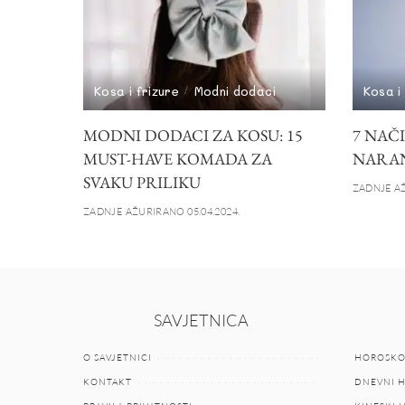
Kosa i frizure
Modni dodaci
Kosa i
MODNI DODACI ZA KOSU: 15
7 NAČ
MUST-HAVE KOMADA ZA
NARAN
SVAKU PRILIKU
ZADNJE AŽ
ZADNJE AŽURIRANO 05.04.2024.
SAVJETNICA
O SAVJETNICI
HOROSKO
KONTAKT
DNEVNI 