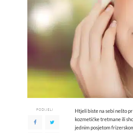
PODIJELI
Htjeli biste na sebi nešto p
kozmetičke tretmane ili sh
jednim posjetom frizerskom