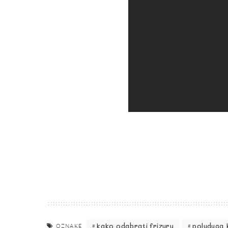
kako odabrati frizuru
poluduga 
OZNAKE