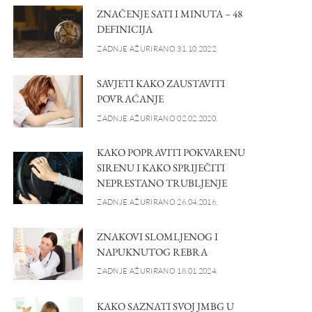
ZNAČENJE SATI I MINUTA – 48
DEFINICIJA
ZADNJE AŽURIRANO 31.10.2022.
SAVJETI KAKO ZAUSTAVITI
POVRAĆANJE
ZADNJE AŽURIRANO 02.02.2020.
KAKO POPRAVITI POKVARENU
SIRENU I KAKO SPRIJEČITI
NEPRESTANO TRUBLJENJE
ZADNJE AŽURIRANO 26.04.2016.
ZNAKOVI SLOMLJENOG I
NAPUKNUTOG REBRA
ZADNJE AŽURIRANO 18.01.2024.
KAKO SAZNATI SVOJ JMBG U