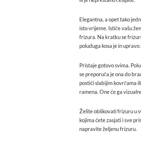
Elegantna, a opet tako jedn
isto vrijeme. Ističe vašu že
frizura. Na kratku se frizur
poluduga kosa je in upravo
Pristaje gotovo svima. Polud
se preporuča je ona do brad
postići slabijim kovrčama il
ramena. One će ga vizualno i
Želite oblikovati frizuru u 
kojima ćete zasjati i sve pr
napravite željenu frizuru.