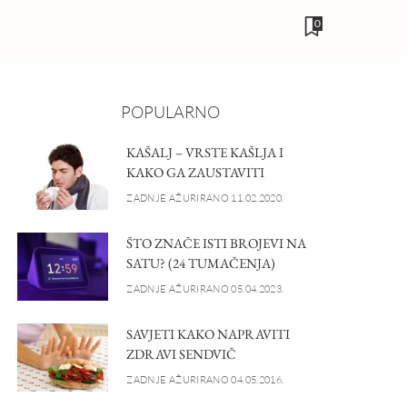
0
POPULARNO
KAŠALJ – VRSTE KAŠLJA I
KAKO GA ZAUSTAVITI
ZADNJE AŽURIRANO 11.02.2020.
ŠTO ZNAČE ISTI BROJEVI NA
SATU? (24 TUMAČENJA)
ZADNJE AŽURIRANO 05.04.2023.
SAVJETI KAKO NAPRAVITI
ZDRAVI SENDVIČ
ZADNJE AŽURIRANO 04.05.2016.