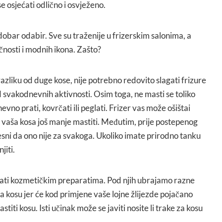
se osjećati odlično i osvježeno.
dobar odabir. Sve su traženije u frizerskim salonima, a
ličnosti i modnih ikona. Zašto?
azliku od duge kose, nije potrebno redovito slagati frizure
 svakodnevnih aktivnosti. Osim toga, ne masti se toliko
vno prati, kovrčati ili peglati. Frizer vas može ošištai
 vaša kosa još manje mastiti. Međutim, prije postepenog
vjesni da ono nije za svakoga. Ukoliko imate prirodno tanku
jiti.
irati kozmetičkim preparatima. Pod njih ubrajamo razne
i za kosu jer će kod primjene vaše lojne žlijezde pojačano
titi kosu. Isti učinak može se javiti nosite li trake za kosu