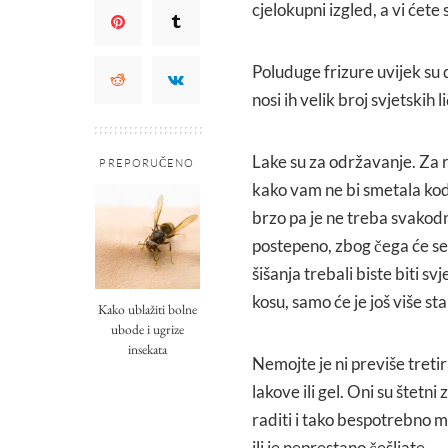
cjelokupni izgled, a vi ćete 
Poluduge frizure uvijek su 
nosi ih velik broj svjetskih 
Lake su za održavanje. Za r
PREPORUČENO
kako vam ne bi smetala kod
brzo pa je ne treba svakodne
postepeno, zbog čega će se
šišanja trebali biste biti s
kosu, samo će je još više stan
Kako ublažiti bolne
ubode i ugrize
insekata
Nemojte je ni previše tret
lakove ili gel. Oni su štetn
raditi i tako bespotrebno mas
ili je neprestano češljate.