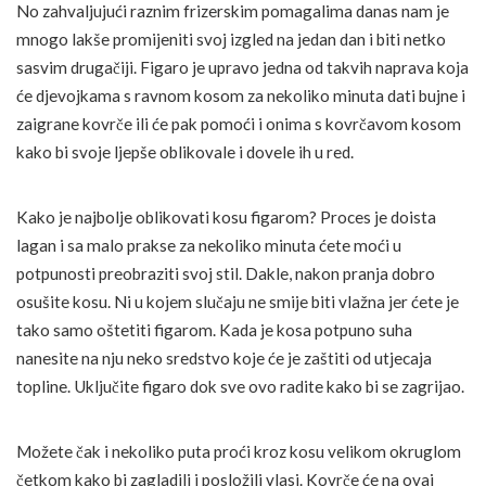
No zahvaljujući raznim frizerskim pomagalima danas nam je
mnogo lakše promijeniti svoj izgled na jedan dan i biti netko
sasvim drugačiji. Figaro je upravo jedna od takvih naprava koja
će djevojkama s ravnom kosom za nekoliko minuta dati bujne i
zaigrane kovrče ili će pak pomoći i onima s kovrčavom kosom
kako bi svoje ljepše oblikovale i dovele ih u red.
Kako je najbolje oblikovati kosu figarom? Proces je doista
lagan i sa malo prakse za nekoliko minuta ćete moći u
potpunosti preobraziti svoj stil. Dakle, nakon pranja dobro
osušite kosu. Ni u kojem slučaju ne smije biti vlažna jer ćete je
tako samo oštetiti figarom. Kada je kosa potpuno suha
nanesite na nju neko sredstvo koje će je zaštiti od utjecaja
topline. Uključite figaro dok sve ovo radite kako bi se zagrijao.
Možete čak i nekoliko puta proći kroz kosu velikom okruglom
četkom kako bi zagladili i posložili vlasi. Kovrče će na ovaj