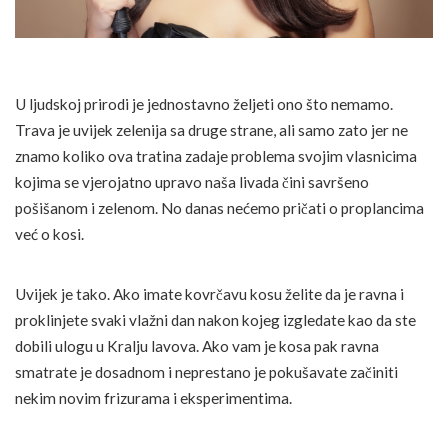
U ljudskoj prirodi je jednostavno željeti ono što nemamo.
Trava je uvijek zelenija sa druge strane, ali samo zato jer ne
znamo koliko ova tratina zadaje problema svojim vlasnicima
kojima se vjerojatno upravo naša livada čini savršeno
pošišanom i zelenom. No danas nećemo pričati o proplancima
već o kosi.
Uvijek je tako. Ako imate kovrčavu kosu želite da je ravna i
proklinjete svaki vlažni dan nakon kojeg izgledate kao da ste
dobili ulogu u Kralju lavova. Ako vam je kosa pak ravna
smatrate je dosadnom i neprestano je pokušavate začiniti
nekim novim frizurama i eksperimentima.