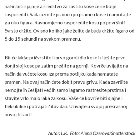
način biti sjajnije a sredstvo za zaštitu kose će se bolje
rasporediti. Sada uzmite pramen po pramen kose i namotajte
ga oko figara. Ravnomjerno rasporedite kosu po površini i
čvrsto držite. Ovisno koliko jake želite da budu držite figaro od
5 do 15 sekundi na svakom pramenu.
Bit će lakše pričvrstite li prvo gornji dio kose i riješite prvo
donji sloj kose pa zatim pređite na gornji. Kovrče uvijajte na
način da vučete kosu iza prema potiljku kada namatate
pramen. Na ovaj način ćete dobit pravu grivu. Kada završite
nemojte ih češljati već ih samo lagamo rastresite prstima i
stavite vrlo malo laka za kosu. Vaše će kovrče biti sjajne i
fleksibilne i potrajati čitav dan. Uživajte u svojoj prekrasnoj
novoj frizuri!
Autor: L.K. Foto: Alena Ozerova/Shutterstock