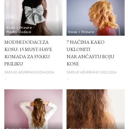
Kosa i frizure
Modni dodaci
Kosa i frizure
MODNI DODACI ZA
7 NAČINA KAKO
KOSU: 15 MUST-HAVE
UKLONITI
KOMADA ZA SVAKU
NARANČASTU BOJU
PRILIKU
KOSE
ZADNJE AŽURIRANO 05.04.2024.
ZADNJE AŽURIRANO 10.01.2024.
Kosa i frizure
Kosa i frizure
Ljepota