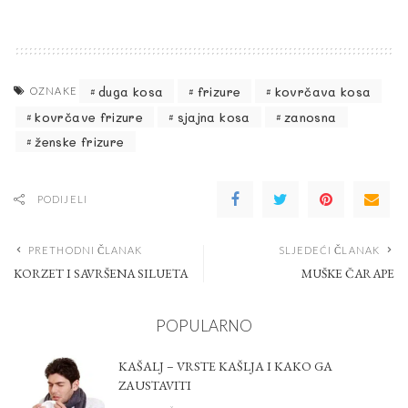
duga kosa
frizure
kovrčava kosa
OZNAKE
kovrčave frizure
sjajna kosa
zanosna
ženske frizure
PODIJELI
PRETHODNI ČLANAK
SLJEDEĆI ČLANAK
KORZET I SAVRŠENA SILUETA
MUŠKE ČARAPE
POPULARNO
KAŠALJ – VRSTE KAŠLJA I KAKO GA
ZAUSTAVITI