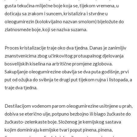
gusta tekućina mliječne boje koja se, tijekom vremena, u
doticaju sa zrakom i suncem, kristalizira i stvrdne u
oleogumirezin (kolokvijalno nazvan smolom) bijeložute do
zlatnosmeđe boje, koji se naziva suzama.
Proces kristalizacije traje oko dva tjedna. Danas je zanimljiv
znanstvenicima zbog učinkovitog protuupalnog djelovanja
bosvelijskih kiselina na artritične promjene zglobova.
Sakupljanje oleogumirezine obavlja se dva puta godišnje, prvi
put od ožujka do svibnja te drugi put tijekom rujna i listopada, a
traje dva tjedna.
Destilacijom vodenom parom oleogumirezine usitnjene u prah,
dobiva se eterično ulje, potpuno bezbojno ili blago žućkaste do
žućkasto-zelenkaste boje. Složenog je kemijskog sastava
kojim dominiraju kemijske tvari poput pinena, pinena,