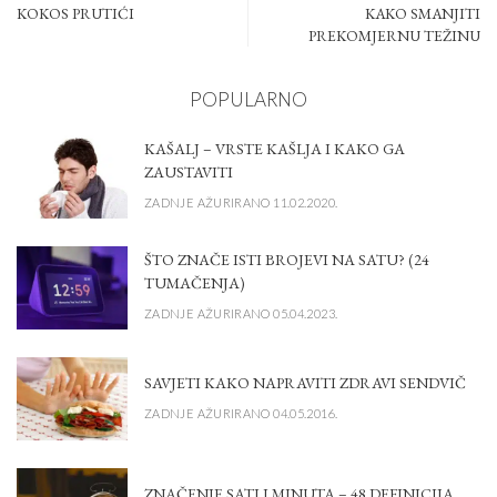
KOKOS PRUTIĆI
KAKO SMANJITI
PREKOMJERNU TEŽINU
POPULARNO
KAŠALJ – VRSTE KAŠLJA I KAKO GA
ZAUSTAVITI
ZADNJE AŽURIRANO 11.02.2020.
ŠTO ZNAČE ISTI BROJEVI NA SATU? (24
TUMAČENJA)
ZADNJE AŽURIRANO 05.04.2023.
SAVJETI KAKO NAPRAVITI ZDRAVI SENDVIČ
ZADNJE AŽURIRANO 04.05.2016.
ZNAČENJE SATI I MINUTA – 48 DEFINICIJA