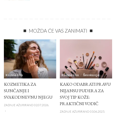
MOŽDA ĆE VAS ZANIMATI
Kozmetika
Kozmetika
Šminkanje
KOZMETIKA ZA
KAKO ODABRATI PRAVU
SUNČANJE I
NIJANSU PUDERA ZA
SVAKODNEVNU NJEGU
SVOJ TIP KOŽE:
PRAKTIČNI VODIČ
ZADNJE AŽURIRANO 02.07.2026.
ZADNJE AŽURIRANO 03.06.2025.