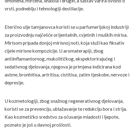
limonena, mircena, linalola i drugih, a sastav varira ovisno o
vrsti, podneblju i tehnologiji destilacije.
Eterično ulje tamjanovca koristi se u parfumerijskoj industriji
za proizvodnju najčešće orijentalnih, cvjetnih i muških mirisa.
Mirisom pripada donjoj mirisnoj noti, koja služi kao fiksativ
cijele mirisne kompozicije. U aromaterapiji, zbog
antiinflamantornog, mukolitičkog, ekspektorirajućeg i
sedativnog djelovanja, njegova je primjena indicirana kod
astme, bronhitisa, artritisa, cistitisa, zatim tjeskobe, nervoze i
depresije.
U kozmetologiji, zbog snažnog regenerativnog djelovanja,
koristi se za prevenciju, ublažavanje te redukciju bora i strija.
Kao kozmetičko sredstvo za očuvanje mladosti i ljepote,
poznato je još u davnoj prošlosti.