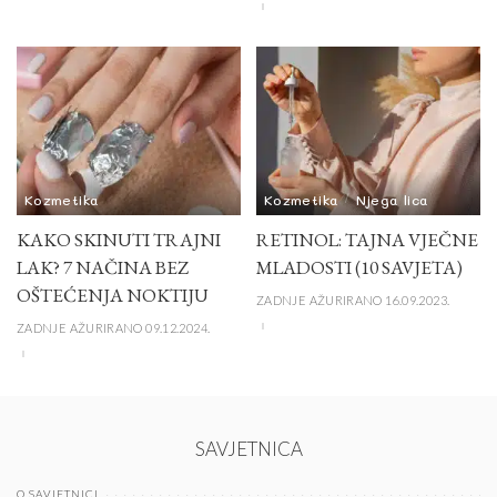
Kozmetika
Kozmetika
Njega lica
KAKO SKINUTI TRAJNI
RETINOL: TAJNA VJEČNE
LAK? 7 NAČINA BEZ
MLADOSTI (10 SAVJETA)
OŠTEĆENJA NOKTIJU
ZADNJE AŽURIRANO 16.09.2023.
ZADNJE AŽURIRANO 09.12.2024.
SAVJETNICA
O SAVJETNICI