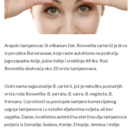
Arapski tamjanovac ili olibanum (lat. Boswellia carterii) je drvo
iz porodice Burseraceae, koje raste autohtono na području
jugozapadne Azije, južne Indije i središnje Afrike. Rod
Boswellia obuhvaća oko 20 vrsta tamjanovaca.
Osim nama najpoznatije B. carterii, još je nekoliko poznatijih
vrsta roda Boswellia: B. serrata, B. sacra, B. neglecta, B.
frereana. U prošlosti su postojale namjere komercijalnog
uzgoja tamjanovca i u ostalim dijelovima svijeta, ali bez
uspjeha. Danas, kvalitetna autentična eterična ulja tamjanovca
potječu iz Somalije, Sudana, Kenije, Etiopije, Jemena i Indije.