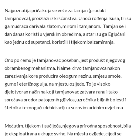
Najpoznatija priča koja se veže za tamjan (produkt
tamjanovca), proizlazi iz kršćanstva. U noći rođenja Isusa, tri su
ga mudraca darivala zlatom, mirom i tamjanom. Tamjan se i
dan danas koristi u vjerskim obredima, a stari su ga Egipćani,
kao jednu od supstanci, koristili i tijekom balzamiranja.
Ono po čemu je tamjanovac poseban, jest produkt njegovog
obrambenog mehanizma. Naime, drvo tamjanovca nakon
zarezivanja kore producira oleogumirezinu, smjesu smole,
gume i eteričnog ulja, na mjestu ozljede. To je visoko
djelotvoran način na koji tamjanovac zatvara ranu i tako
sprečava prodor patogenih gljivica, uzročnika biljnih bolesti i
štetnika te moguću dehidraciju u surovim aridnim uvjetima.
Međutim, tijekom tisućljeća, njegova prirodna sposobnost, bila
je eksploatirana u druge svrhe. Na mjestu ozljede, cijedi se