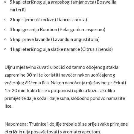
5 kapi eteričnog ulja arapskog tamjanovca (Boswellia
carterii)
2 kapi sjemenki mrkve (Daucus carota)
3 kapi geranija Bourbon (Pelargonium asperum)
5 kapi prave lavande (Lavandula angustifolia)
4 kapi eteričnog ulja slatke naranče (Citrus sinensis)
Uljnu mješavinu čuvati u bočici od tamno obojenog stakla
zapremine 30 ml te koristiti navečer nakon uobičajenog
večernjeg čišćenja lica. Nakon nanošenja mješavine, pričekati
15-20 min. kako bi se u potpunosti upilo u kožu. Ukoliko
primijetite da je koža i dalje suha, slobodno ponovo namažite
lice.
Napomena: Trudnice i dojilje trebale bi se prije svake primjene
eteričnih ulja posavjetovati s aromaterapeutom.