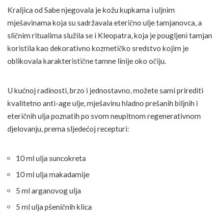
Kraljica od Sabe njegovala je kožu kupkama i uljnim
mješavinama koja su sadržavala eterično ulje tamjanovca, a
sličnim ritualima služila se i Kleopatra, koja je pougljeni tamjan
koristila kao dekorativno kozmetičko sredstvo kojim je
oblikovala karakteristične tamne linije oko očiju.
U kućnoj radinosti, brzo i jednostavno, možete sami prirediti
kvalitetno anti-age ulje, mješavinu hladno prešanih biljnih i
eteričnih ulja poznatih po svom neupitnom regenerativnom
djelovanju, prema sljedećoj recepturi:
10 ml ulja suncokreta
10 ml ulja makadamije
5 ml arganovog ulja
5 ml ulja pšeničnih klica