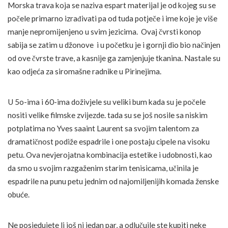
Morska trava koja se naziva espart materijal je od kojeg su se
počele primarno izrađivati pa od tuda potječe i ime koje je više
manje nepromijenjeno u svim jezicima. Ovaj čvrsti konop
sabija se zatim u džonove i u početku je i gornji dio bio načinjen
od ove čvrste trave, a kasnije ga zamjenjuje tkanina. Nastale su
kao odjeća za siromašne radnike u Pirinejima.
U 5o-ima i 60-ima doživjele su veliki bum kada su je počele
nositi velike filmske zvijezde. tada su se još nosile sa niskim
potplatima no Yves saaint Laurent sa svojim talentom za
dramatičnost podiže espadrile i one postaju cipele na visoku
petu. Ova nevjerojatna kombinacija estetike i udobnosti, kao
da smo u svojim razgaženim starim tenisicama, učinila je
espadrile na punu petu jednim od najomiljenijih komada ženske
obuće.
Ne posjedujete li još ni jedan par, a odlučuile ste kupiti neke