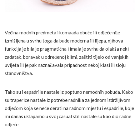
Većina modnih predmeta i komaada obuće ili odjeće nije
izmišljena u svrhu toga da bude moderna ili lijepa, njihova
funkcija je bila je pragmatična i imala je svrhu da olakša neki
zadatak, boravak u određenoj klimi, zaštiti tijelo od vanjskih
uvijeta ili je pak naznačavala pripadnost nekoj klasi ili sloju
stanovništva.
Tako su i espadrile nastale iz poptuno nemodnih pobuda. Kako
su traperice nastale iz potrebe radnika za jednom izdržljivom
odjećom koja se neće derati na radnom mjestu i espadrile, koje
mi danas uklapamo u svoj casual stil, nastale su kao dio radne
odjeće.