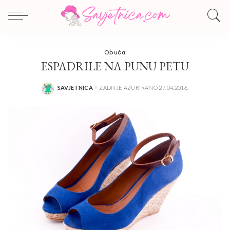
Obuća
ESPADRILE NA PUNU PETU
SAVJETNICA
ZADNJE AŽURIRANO 27.04.2016.
POSTED
BY