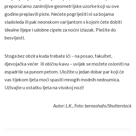
preporučamo zanimljive geometrijske uzorke koji su ove
godine preplavili piste. Nećete pogriješiti ni sa bojama
sladoleda ili pak neonskom varijantom s kojom ćete dobiti
idealne lijepe i udobne cipele za noćni izlazak. Plešite do
besvijesti.
Stoga bez obzira kuda trebate ići – na posao, fakultet,
djevojačka večer ili običnu kavu – uvijek se možete osloniti na
espadrile sa punom petom. Uložite u jedan dobar par koji će
vas tijekom ljeta moći spasiti mnogih modnih nedoumica.
Uživajte u ostatku ljeta na visokoj nozi!
Autor: L.K., Foto: bernashafo/Shutterstock