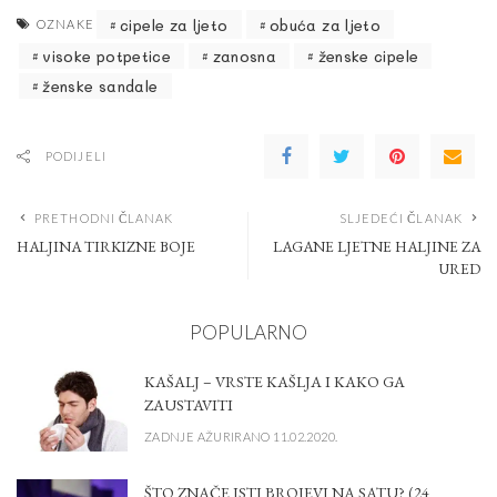
cipele za ljeto
obuća za ljeto
OZNAKE
visoke potpetice
zanosna
ženske cipele
ženske sandale
PODIJELI
PRETHODNI ČLANAK
SLJEDEĆI ČLANAK
HALJINA TIRKIZNE BOJE
LAGANE LJETNE HALJINE ZA
URED
POPULARNO
KAŠALJ – VRSTE KAŠLJA I KAKO GA
ZAUSTAVITI
ZADNJE AŽURIRANO 11.02.2020.
ŠTO ZNAČE ISTI BROJEVI NA SATU? (24