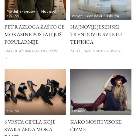
Modni trendovi
Novosti
Obuća
Modni trendovi
Obuća
PET RAZLOGA ZAŠTO ĆE
NAJNOVIJI JESENSKI
MOKASINE POSTATI JOŠ
TRENDOVI U SVIJETU
POPULARNIJE
TENISICA
ZADNJE AŽURIRANO 02.06.2025.
ZADNJE AŽURIRANO 27.09.2023.
Obuća
Obuća
6 VRSTA CIPELA KOJE
KAKO NOSITI VISOKE
SVAKA ŽENA MORA
ČIZME