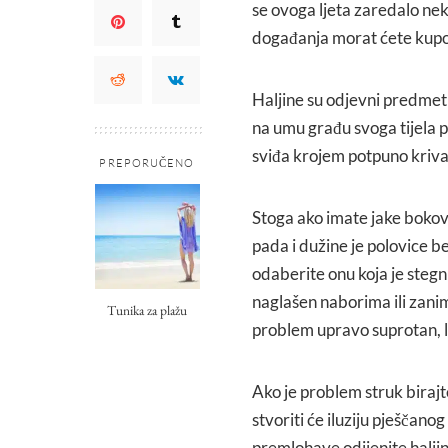
se ovoga ljeta zaredalo neko
događanja morat ćete kupova
Haljine su odjevni predmeti 
na umu građu svoga tijela p
sviđa krojem potpuno kriva 
PREPORUČENO
Stoga ako imate jake bokove
pada i dužine je polovice b
odaberite onu koja je steg
naglašen naborima ili zanim
Tunika za plažu
problem upravo suprotan, l
Ako je problem struk birajt
stvoriti će iluziju pješčano
premlohave odijenite haljinu