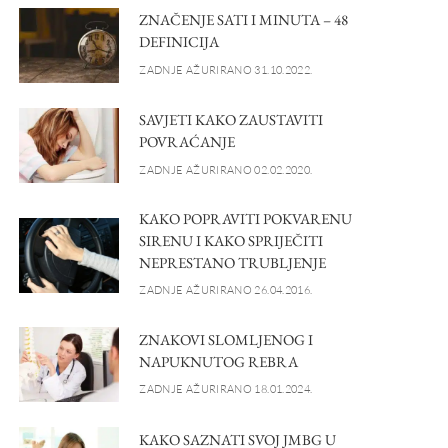
ZNAČENJE SATI I MINUTA – 48
DEFINICIJA
ZADNJE AŽURIRANO 31.10.2022.
SAVJETI KAKO ZAUSTAVITI
POVRAĆANJE
ZADNJE AŽURIRANO 02.02.2020.
KAKO POPRAVITI POKVARENU
SIRENU I KAKO SPRIJEČITI
NEPRESTANO TRUBLJENJE
ZADNJE AŽURIRANO 26.04.2016.
ZNAKOVI SLOMLJENOG I
NAPUKNUTOG REBRA
ZADNJE AŽURIRANO 18.01.2024.
KAKO SAZNATI SVOJ JMBG U