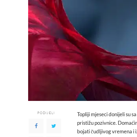
PODIJELI
Topliji mjeseci donijeli su 
pristižu pozivnice. Domaćin
bojati čudljivog vremena i 