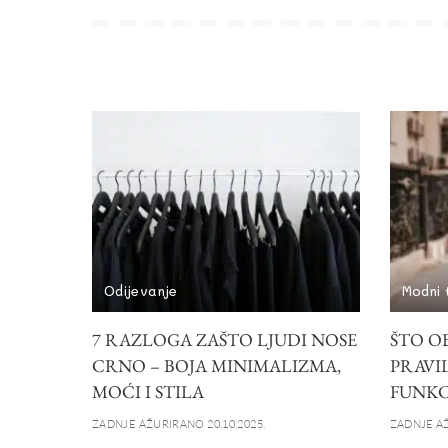
Odijevanje
Modni 
7 RAZLOGA ZAŠTO LJUDI NOSE
ŠTO OB
CRNO – BOJA MINIMALIZMA,
PRAVIL
MOĆI I STILA
FUNKC
ZADNJE AŽURIRANO 20.10.2025.
ZADNJE AŽ