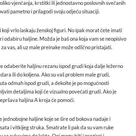
liko vjenčanja, krstitki ili jednostavno poslovnih svečanih
ti pametno i prilagodi svoju odjeću situaciji.
koji vrlo laskaju ženskoj figuri. No ipak morat ćete imati
ri odabiru haljine. Možda je baš ona koja vam se neopisivo
za vas, ali uz male preinake može odlično pristajati.
 odaberite haljinu rezanu ispod grudi koja dalje ležerno
edara ili do koljena. Ako su vaš problem male grudi,
nuta odmah ispod grudi, a dekolte je po mogućnosti
ljvim detaljima koji će vizualno povećati grudi. Ako je
epršava haljina A kroja će pomoći.
e jednobojne haljine koje se šire od bokova nadaje i
g sata i vitkijeg struka. Smatrate li pak da su vam ruke
 sa rukavima do lakta. Oni mogu biti i prozirni i