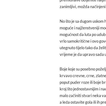
zanimljivi, možda načinjeni o
No što je sa dugom uskom hal
moguće i najženstveniji mod
mogućnost da luta po udubi
vrlo samokritične i ovo go
utegnuto tijelo tako da želit
vrijeme je da upravo sada u
Boje koje su posebno poželj
krvavo crevne, crne, zlatne 
poput puder roze ili boje b
kroj što jednostavnijim i n
malo začiniti stvari neka 
a leđa ostavite gola ili ih p