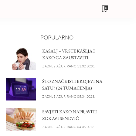
0
POPULARNO
KAŠALJ – VRSTE KAŠLJA I
KAKO GA ZAUSTAVITI
ZADNJE AŽURIRANO 11.02.2020.
ŠTO ZNAČE ISTI BROJEVI NA
SATU? (24 TUMAČENJA)
ZADNJE AŽURIRANO 05.04.2023.
SAVJETI KAKO NAPRAVITI
ZDRAVI SENDVIČ
ZADNJE AŽURIRANO 04.05.2016.