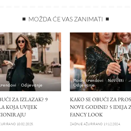
MOŽDA ĆE VAS ZANIMATI
Modni trendovi
Novosti
trendovi
Odijevanje
Odijevanje
UĆI ZA IZLAZAK? 9
KAKO SE OBUĆI ZA PRO
A KOJA UVIJEK
NOVE GODINE? 5 IDEJA 
IONIRAJU
FANCY LOOK
URIRANO 10.02.2025.
ZADNJE AŽURIRANO 19.12.2024.