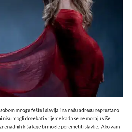
sa sobom mnoge fešte i slavlja i na našu adresu neprestano
i nisu mogli dočekati vrijeme kada se ne moraju više
iznenadnih kiša koje bi mogle poremetiti slavlje. Ako vam