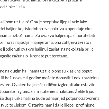
d čipke ili tila.
jinom uz tijelo? Ona je neopisivo lijepa i vrlo lako
el haljine koji istodobno sve pokriva a opet daje oku
nama i izbočinama. Za ovakvu haljinu ipak morate biti
vorimo sa najboljim namjerama. ona zahtjeva čvrsto i
e li odjenuti ovakvu haljinu i zasjati na nekoj gala prilici
gasite računalo i krenete put teretane.
ne na dugim haljinama uz tijelo one su klasične poput
ili bež, no ove si godine možete dopustiti i neku pastelnu
reskve. Ovakve haljine će odlično izgledati ako ostavite
adopunite ih glomaznim statement nakitom. Želite li još
vaša duga uska haljina bude odnaprijed potpuno zatvorena,
resvucite čipkom. Ostanite nam i dalje lijepe i profinjene.