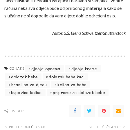
Neće naškoditi nekoliko čarapica i naravno štramplica. Vodite
računa neka sva odjeća bude od prirodnog materijala kako se
slučajno ne bi dogodilo da vam dijete dobije određeni osip.
Autor: S.Š. Elena Schweitzer/Shutterstock
dječja oprema
dječje kreme
OZNAKE
dolazak bebe
dolazak bebe kuci
hranilica za djecu
kolica za bebe
kupovina kolica
pripreme za dolazak bebe
PODIJELI
PRETHODNI ČLANAK
SLJEDEĆI ČLANAK