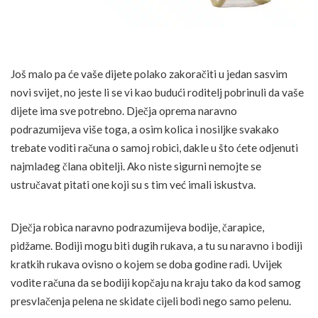
Još malo pa će vaše dijete polako zakoračiti u jedan sasvim
novi svijet, no jeste li se vi kao budući roditelj pobrinuli da vaše
dijete ima sve potrebno. Dječja oprema naravno
podrazumijeva više toga, a osim kolica i nosiljke svakako
trebate voditi računa o samoj robici, dakle u što ćete odjenuti
najmlađeg člana obitelji. Ako niste sigurni nemojte se
ustručavat pitati one koji su s tim već imali iskustva.
Dječja robica naravno podrazumijeva bodije, čarapice,
pidžame. Bodiji mogu biti dugih rukava, a tu su naravno i bodiji
kratkih rukava ovisno o kojem se doba godine radi. Uvijek
vodite računa da se bodiji kopčaju na kraju tako da kod samog
presvlačenja pelena ne skidate cijeli bodi nego samo pelenu.