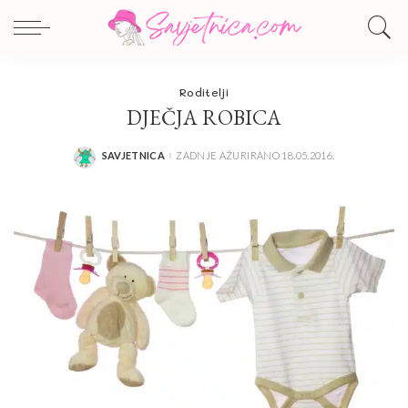
Roditelji
DJEČJA ROBICA
SAVJETNICA
ZADNJE AŽURIRANO 18.05.2016.
POSTED
BY