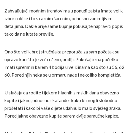
Zahvaljujući modnim trendovima u ponudi zaista imate velik
izbor robice i to s raznim šarenim, odnosno zanimljivim
detaljima. Dakle prije same kupnje pokušajte napraviti popis
tako da ne lutate previše.
Ono što velik broj stručnjaka preporuča za sam početak su
upravo kao što je već rečeno, bodiji. Pokušajte na početku
imati spremnih barem 4 bodija u veličinama kao što su 56, 62,
68. Pored njih neka se u ormaru nađe i nekoliko kompletića.
U slučaju da rodite tijekom hladnih zimskih dana obavezno
kupite i jaknu, odnosno skafander kako bi mogli slobodno
prošetati i kako bi vaše dijete udahnulo malo svježeg zraka.
Pored jakne obavezno kupite barem dvije pamučne kapice.