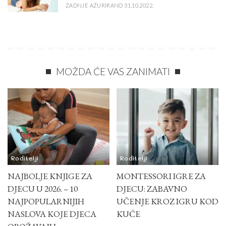
ZADNJE AŽURIRANO 31.10.2022.
MOŽDA ĆE VAS ZANIMATI
Roditelji
Roditelji
NAJBOLJE KNJIGE ZA
MONTESSORI IGRE ZA
DJECU U 2026. – 10
DJECU: ZABAVNO
NAJPOPULARNIJIH
UČENJE KROZ IGRU KOD
NASLOVA KOJE DJECA
KUĆE