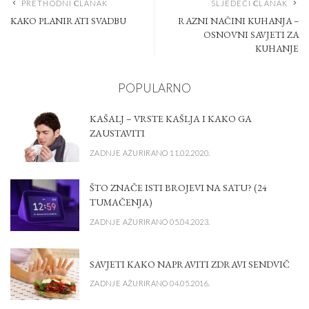
PRETHODNI ČLANAK
SLJEDEĆI ČLANAK
KAKO PLANIRATI SVADBU
RAZNI NAČINI KUHANJA –
OSNOVNI SAVJETI ZA
KUHANJE
POPULARNO
KAŠALJ – VRSTE KAŠLJA I KAKO GA
ZAUSTAVITI
ZADNJE AŽURIRANO 11.02.2020.
ŠTO ZNAČE ISTI BROJEVI NA SATU? (24
TUMAČENJA)
ZADNJE AŽURIRANO 05.04.2023.
SAVJETI KAKO NAPRAVITI ZDRAVI SENDVIČ
ZADNJE AŽURIRANO 04.05.2016.