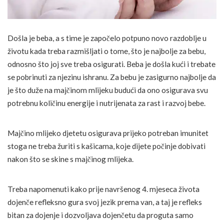
Došla je beba, a s time je započelo potpuno novo razdoblje u
životu kada treba razmišljati o tome, što je najbolje za bebu,
odnosno što joj sve treba osigurati. Beba je došla kući i trebate
se pobrinuti za njezinu ishranu. Za bebu je zasigurno najbolje da
je što duže na majčinom mlijeku budući da ono osigurava svu
potrebnu količinu energije i nutrijenata za rast i razvoj bebe.
Majčino mlijeko djetetu osigurava prijeko potreban imunitet
stoga ne treba žuriti s kašicama, koje dijete počinje dobivati
nakon što se skine s majčinog mlijeka.
Treba napomenuti kako prije navršenog 4. mjeseca života
dojenče refleksno gura svoj jezik prema van, a taj je refleks
bitan za dojenje i dozvoljava dojenčetu da proguta samo