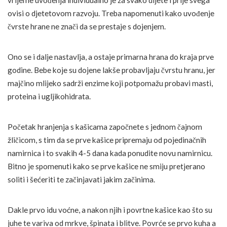
vrijeme uvođenja individualno je za svako dijete i prije svega
ovisi o djetetovom razvoju. Treba napomenuti kako uvođenje
čvrste hrane ne znači da se prestaje s dojenjem.
Ono se i dalje nastavlja, a ostaje primarna hrana do kraja prve
godine. Bebe koje su dojene lakše probavljaju čvrstu hranu, jer
majčino mlijeko sadrži enzime koji potpomažu probavi masti,
proteina i ugljikohidrata.
Početak hranjenja s kašicama započnete s jednom čajnom
žličicom, s tim da se prve kašice pripremaju od pojedinačnih
namirnica i to svakih 4-5 dana kada ponudite novu namirnicu.
Bitno je spomenuti kako se prve kašice ne smiju pretjerano
soliti i šećeriti te začinjavati jakim začinima.
Dakle prvo idu voćne, a nakon njih i povrtne kašice kao što su
juhe te variva od mrkve, špinata i blitve. Povrće se prvo kuha a