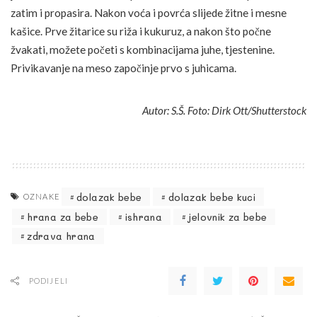
zatim i propasira. Nakon voća i povrća slijede žitne i mesne
kašice. Prve žitarice su riža i kukuruz, a nakon što počne
žvakati, možete početi s kombinacijama juhe, tjestenine.
Privikavanje na meso započinje prvo s juhicama.
Autor: S.Š. Foto: Dirk Ott/Shutterstock
dolazak bebe
dolazak bebe kuci
OZNAKE
hrana za bebe
ishrana
jelovnik za bebe
zdrava hrana
PODIJELI