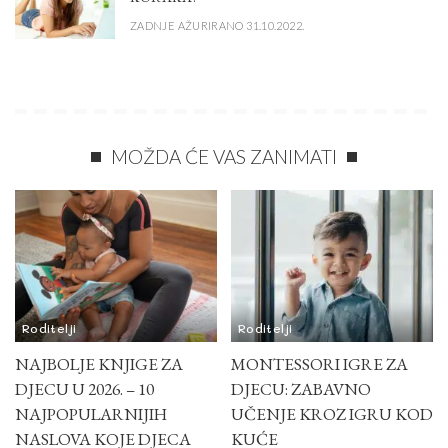
ZADNJE AŽURIRANO 31.10.2022.
MOŽDA ĆE VAS ZANIMATI
Roditelji
Roditelji
NAJBOLJE KNJIGE ZA
MONTESSORI IGRE ZA
DJECU U 2026. – 10
DJECU: ZABAVNO
NAJPOPULARNIJIH
UČENJE KROZ IGRU KOD
NASLOVA KOJE DJECA
KUĆE