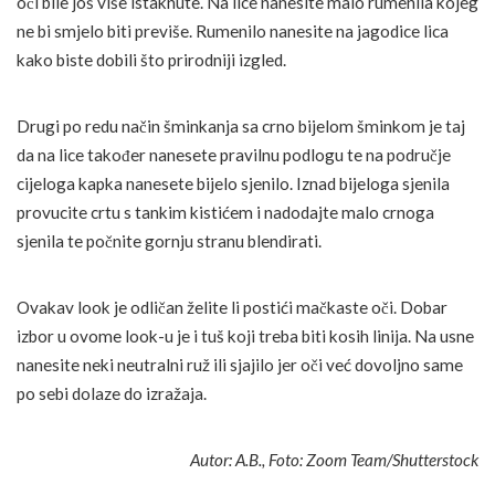
oči bile još više istaknute. Na lice nanesite malo rumenila kojeg
ne bi smjelo biti previše. Rumenilo nanesite na jagodice lica
kako biste dobili što prirodniji izgled.
Drugi po redu način šminkanja sa crno bijelom šminkom je taj
da na lice također nanesete pravilnu podlogu te na područje
cijeloga kapka nanesete bijelo sjenilo. Iznad bijeloga sjenila
provucite crtu s tankim kistićem i nadodajte malo crnoga
sjenila te počnite gornju stranu blendirati.
Ovakav look je odličan želite li postići mačkaste oči. Dobar
izbor u ovome look-u je i tuš koji treba biti kosih linija. Na usne
nanesite neki neutralni ruž ili sjajilo jer oči već dovoljno same
po sebi dolaze do izražaja.
Autor: A.B., Foto: Zoom Team/Shutterstock