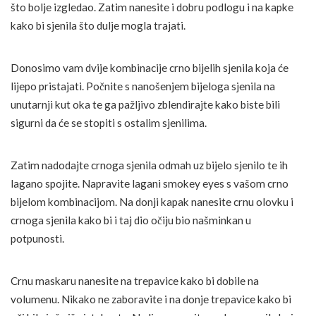
što bolje izgledao. Zatim nanesite i dobru podlogu i na kapke
kako bi sjenila što dulje mogla trajati.
Donosimo vam dvije kombinacije crno bijelih sjenila koja će
lijepo pristajati. Počnite s nanošenjem bijeloga sjenila na
unutarnji kut oka te ga pažljivo zblendirajte kako biste bili
sigurni da će se stopiti s ostalim sjenilima.
Zatim nadodajte crnoga sjenila odmah uz bijelo sjenilo te ih
lagano spojite. Napravite lagani smokey eyes s vašom crno
bijelom kombinacijom. Na donji kapak nanesite crnu olovku i
crnoga sjenila kako bi i taj dio očiju bio našminkan u
potpunosti.
Crnu maskaru nanesite na trepavice kako bi dobile na
volumenu. Nikako ne zaboravite i na donje trepavice kako bi