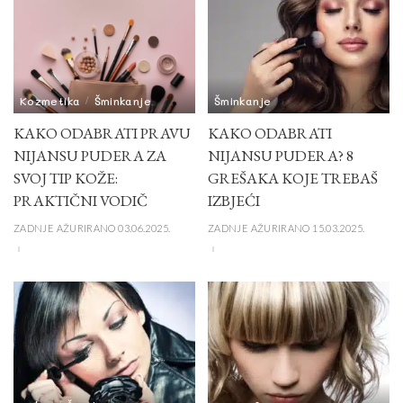
Kozmetika
Šminkanje
Šminkanje
KAKO ODABRATI PRAVU
KAKO ODABRATI
NIJANSU PUDERA ZA
NIJANSU PUDERA? 8
SVOJ TIP KOŽE:
GREŠAKA KOJE TREBAŠ
PRAKTIČNI VODIČ
IZBJEĆI
ZADNJE AŽURIRANO 03.06.2025.
ZADNJE AŽURIRANO 15.03.2025.