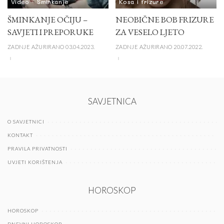
Video
Šminkanje
Kosa i frizure
ŠMINKANJE OČIJU –
NEOBIČNE BOB FRIZURE
SAVJETI I PREPORUKE
ZA VESELO LJETO
ZADNJE AŽURIRANO 03.04.2023.
ZADNJE AŽURIRANO 20.07.2022.
SAVJETNICA
O SAVJETNICI
KONTAKT
PRAVILA PRIVATNOSTI
UVJETI KORIŠTENJA
HOROSKOP
HOROSKOP