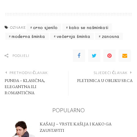
crno sjenilo
kako se našminkati
OZNAKE
moderna šminka
večernja šminka
zanosna
PODIJELI
PRETHODNI ČLANAK
SLJEDEĆI ČLANAK
PUNĐA – KLASIČNA,
PLETENICA U OBLIKU SRCA
ELEGANTNA ILI
ROMANTIČNA
POPULARNO
KAŠALJ – VRSTE KAŠLJA I KAKO GA
ZAUSTAVITI