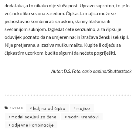
dodataka, a to nikako nije slučajnost. Upravo suprotno, to je in
već nekoliko sezona zaredom. Čipkasta majica može se
jednostavno kombinirati sa uskim, skinny hlačama ili
svečanijom suknjom. Izgledat ćete senzualno, a za čipku je
oduvijek poznato da na umjeren način izražava ženski seksipil.
Nije pretjerana, a izaziva mušku maštu. Kupite li odjeću sa
čipkastim uzorkom, budite sigurni da nećete pogriješiti.
Autor: D.Š. Foto: carlo dapino/Shutterstock
haljine od čipke
majice
OZNAKE
modni savjeti za žene
modni trendovi
odjevne kombinacije