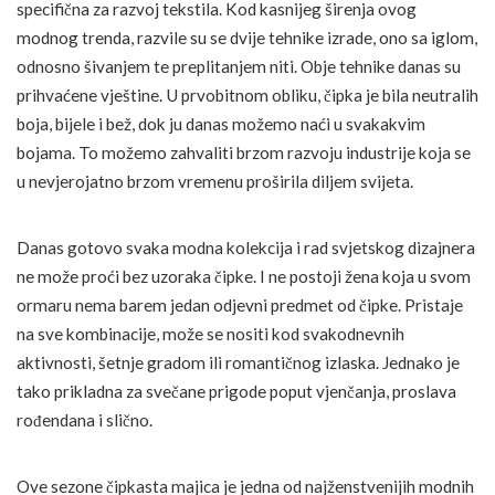
specifična za razvoj tekstila. Kod kasnijeg širenja ovog
modnog trenda, razvile su se dvije tehnike izrade, ono sa iglom,
odnosno šivanjem te preplitanjem niti. Obje tehnike danas su
prihvaćene vještine. U prvobitnom obliku, čipka je bila neutralih
boja, bijele i bež, dok ju danas možemo naći u svakakvim
bojama. To možemo zahvaliti brzom razvoju industrije koja se
u nevjerojatno brzom vremenu proširila diljem svijeta.
Danas gotovo svaka modna kolekcija i rad svjetskog dizajnera
ne može proći bez uzoraka čipke. I ne postoji žena koja u svom
ormaru nema barem jedan odjevni predmet od čipke. Pristaje
na sve kombinacije, može se nositi kod svakodnevnih
aktivnosti, šetnje gradom ili romantičnog izlaska. Jednako je
tako prikladna za svečane prigode poput vjenčanja, proslava
rođendana i slično.
Ove sezone čipkasta majica je jedna od najženstvenijih modnih