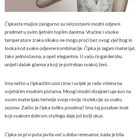
Čipkaste majice zasigurno su neizostavni modni odjevni
predmet u ovim ljetnim toplim danima. Vrućine i visoke
temperature zraka nikako ne mogu proći bez ovog vječitog in
looka kod svake odjevne kombinacije. Čipka je lagani materijal,
tako jednostavna, a opet elegantna. U vašu će garderobu
unijeti dašak glamura koji je potreban svakoj ženi.
Ima nešto u čipkastim uzorcima i uvijek je rado viđena na
svjetskim modnim pistama. Mnogi modni dizajneri upravo na
ovom materijalu temelje svoje revije i kolekcije za svaku
sezonu. Zašto je čipka toliko posebna? Ima taj poseban look
koji svakom dobrom stylingu daje još bolji ukus.
Čipka se prvi puta javila već u doba renesanse, kada je bila