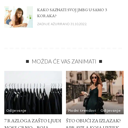
KAKO SAZNATI SVOJ JMBG U SAMO 3
KORAKA?
ZADNJE AŽURIRANO 31.10.2022.
MOŽDA ĆE VAS ZANIMATI
Odijevanje
Modni trendovi
Odijevanje
7 RAZLOGA ZAŠTO LJUDI
ŠTO OBUĆI ZA IZLAZAK?
NOSE CRNO – BOJA
9 PRAVILA KOJA UVIJEK