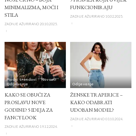
MINIMALIZMA, MOĆI I
FUNKCIONIRAJU
STILA
ZADNJE AŽURIRANO 10.02.2025.
ZADNJE AŽURIRANO 20.10.2025.
Modni trendovi
Novosti
Odijevanje
Odijevanje
KAKO SE OBUĆI ZA
ŽENSKE TRAPERICE –
PROSLAVU NOVE
KAKO ODABRATI
GODINE? 5 IDEJA ZA
UDOBAN MODEL?
FANCY LOOK
ZADNJE AŽURIRANO 03.10.2024.
ZADNJE AŽURIRANO 19.12.2024.