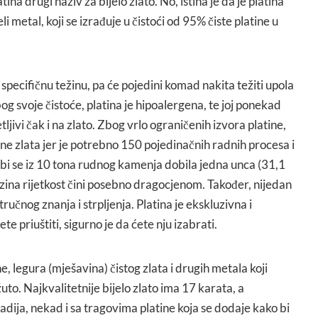
ina drugi naziv za bijelo zlato. No, istina je da je platina
i metal, koji se izrađuje u čistoći od 95% čiste platine u
 specifičnu težinu, pa će pojedini komad nakita težiti upola
og svoje čistoće, platina je hipoalergena, te joj ponekad
tljivi čak i na zlato. Zbog vrlo ograničenih izvora platine,
jene zlata jer je potrebno 150 pojedinačnih radnih procesa i
 bi se iz 10 tona rudnog kamenja dobila jedna unca (31,1
jezina rijetkost čini posebno dragocjenom. Također, nijedan
tručnog znanja i strpljenja. Platina je ekskluzivna i
te priuštiti, sigurno je da ćete nju izabrati.
ne, legura (mješavina) čistog zlata i drugih metala koji
žuto. Najkvalitetnije bijelo zlato ima 17 karata, a
ladija, nekad i sa tragovima platine koja se dodaje kako bi