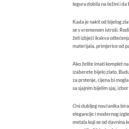
legura dobila na težini i da
Kada je nakit od bijelog zlat
se s vremenom istroši. Rodij
želi izbjeći ikakva oštećen
materijala, primjerice od pal
Ako želite imati komplet nak
izaberete bijelo zlato. Buduć
za prstenje, cijena bi mogl
sa sjajnim bijelim sjaj, izbor
Oni dubljeg novčanika biraj
elegancije i modernog izgle
metala koji se od davnina ko