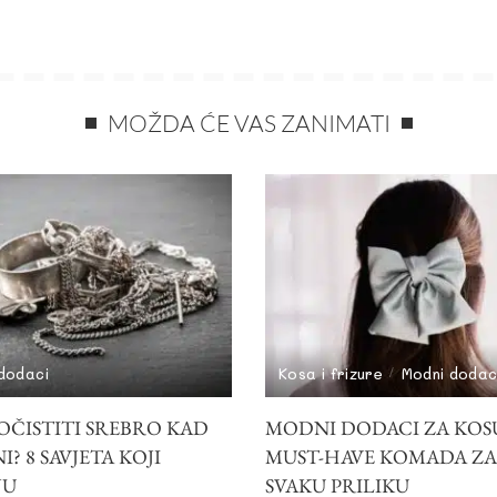
MOŽDA ĆE VAS ZANIMATI
dodaci
Kosa i frizure
Modni dodac
OČISTITI SREBRO KAD
MODNI DODACI ZA KOSU
? 8 SAVJETA KOJI
MUST-HAVE KOMADA ZA
JU
SVAKU PRILIKU