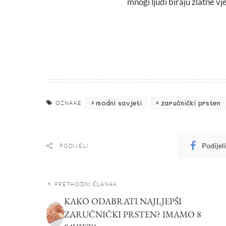
mnogi ljudi biraju zlatne vj
modni savjeti
zaručnički prsten
OZNAKE
Podijel
PODIJELI
PRETHODNI ČLANAK
KAKO ODABRATI NAJLJEPŠI
ZARUČNIČKI PRSTEN? IMAMO 8