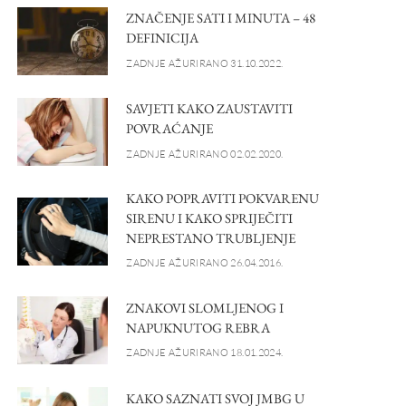
ZNAČENJE SATI I MINUTA – 48
DEFINICIJA
ZADNJE AŽURIRANO 31.10.2022.
SAVJETI KAKO ZAUSTAVITI
POVRAĆANJE
ZADNJE AŽURIRANO 02.02.2020.
KAKO POPRAVITI POKVARENU
SIRENU I KAKO SPRIJEČITI
NEPRESTANO TRUBLJENJE
ZADNJE AŽURIRANO 26.04.2016.
ZNAKOVI SLOMLJENOG I
NAPUKNUTOG REBRA
ZADNJE AŽURIRANO 18.01.2024.
KAKO SAZNATI SVOJ JMBG U