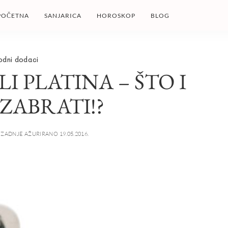
POČETNA
SANJARICA
HOROSKOP
BLOG
odni dodaci
LI PLATINA – ŠTO I
ZABRATI!?
ZADNJE AŽURIRANO 19.05.2016.