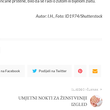
enčane prstene, bilo da se radi o žutom ili bijelom zlatu.
Autor: I.H., Foto: ID1974/Shutterstock
i na Facebook
Podijeli na Twitter
SLJEDEĆI ČLANAK
UMJETNI NOKTI ZA ŽENSTVENIJI
IZGLED