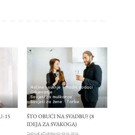
Haljine i suknje
Modni dodaci
Odijevanje
Savjeti za muškarce
i
Savjeti za žene
Torbe
: 15
ŠTO OBUĆI NA SVADBU? (8
IDEJA ZA SVAKOGA)
ZADNJE AŽURIRANO 03.01.2024.