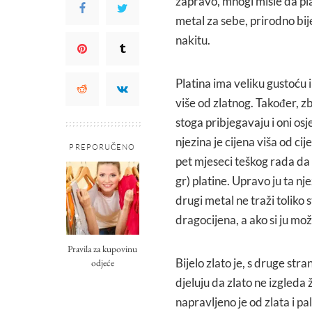
zapravo, mnogi misle da plat
metal za sebe, prirodno bijel
nakitu.
Platina ima veliku gustoću i
više od zlatnog. Također, zb
stoga pribjegavaju i oni osje
njezina je cijena viša od ci
PREPORUČENO
pet mjeseci teškog rada da
gr) platine. Upravo ju ta n
drugi metal ne traži toliko s
dragocijena, a ako si ju može
Pravila za kupovinu
Bijelo zlato je, s druge stra
odjeće
djeluju da zlato ne izgleda 
napravljeno je od zlata i pa