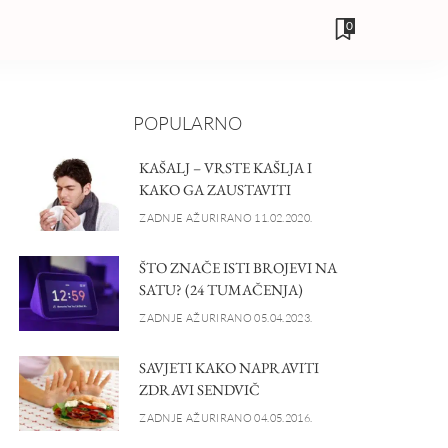
0
POPULARNO
KAŠALJ – VRSTE KAŠLJA I
KAKO GA ZAUSTAVITI
ZADNJE AŽURIRANO 11.02.2020.
ŠTO ZNAČE ISTI BROJEVI NA
SATU? (24 TUMAČENJA)
ZADNJE AŽURIRANO 05.04.2023.
SAVJETI KAKO NAPRAVITI
ZDRAVI SENDVIČ
ZADNJE AŽURIRANO 04.05.2016.