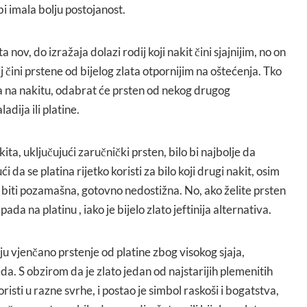
 bi imala bolju postojanost.
a nov, do izražaja dolazi rodij koji nakit čini sjajnijim, no on
 čini prstene od bijelog zlata otpornijim na oštećenja. Tko
ja na nakitu, odabrat će prsten od nekog drugog
adija ili platine.
ita, uključujući zaručnički prsten, bilo bi najbolje da
i da se platina rijetko koristi za bilo koji drugi nakit, osim
a biti pozamašna, gotovno nedostižna. No, ako želite prsten
 pada na platinu , iako je bijelo zlato jeftinija alternativa.
u vjenčano prstenje od platine zbog visokog sjaja,
da. S obzirom da je zlato jedan od najstarijih plemenitih
risti u razne svrhe, i postao je simbol raskoši i bogatstva,