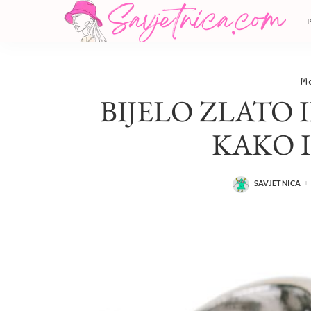
M
BIJELO ZLATO I
KAKO I
SAVJETNICA
POSTED
BY