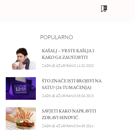
0
POPULARNO
KAŠALJ – VRSTE KAŠLJA I
KAKO GA ZAUSTAVITI
ZADNJE AŽURIRANO 11.02.2020.
ŠTO ZNAČE ISTI BROJEVI NA
SATU? (24 TUMAČENJA)
ZADNJE AŽURIRANO 05.04.2023.
SAVJETI KAKO NAPRAVITI
ZDRAVI SENDVIČ
ZADNJE AŽURIRANO 04.05.2016.