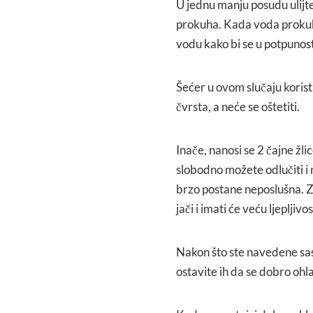
U jednu manju posudu ulijte
prokuha. Kada voda prokuha
vodu kako bi se u potpunost
Šećer u ovom slučaju koristi
čvrsta, a neće se oštetiti.
Inače, nanosi se 2 čajne žlic
slobodno možete odlučiti i
brzo postane neposlušna. Za
jači i imati će veću ljepljivos
Nakon što ste navedene sast
ostavite ih da se dobro ohl