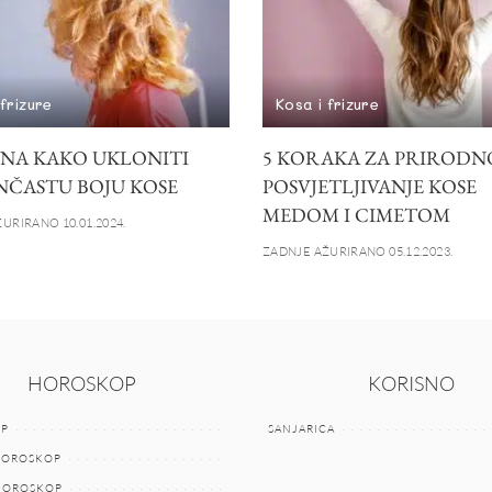
 frizure
Kosa i frizure
INA KAKO UKLONITI
5 KORAKA ZA PRIRODN
ČASTU BOJU KOSE
POSVJETLJIVANJE KOSE
MEDOM I CIMETOM
URIRANO 10.01.2024.
ZADNJE AŽURIRANO 05.12.2023.
HOROSKOP
KORISNO
P
SANJARICA
HOROSKOP
 HOROSKOP