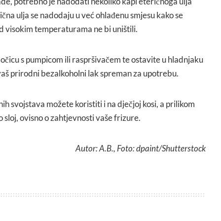
de, potrebno je nadodati nekoliko kapi eteričnoga ulja
rična ulja se nadodaju u već ohlađenu smjesu kako se
pod visokim temperaturama ne bi uništili.
 bočicu s pumpicom ili raspršivačem te ostavite u hladnjaku
 vaš prirodni bezalkoholni lak spreman za upotrebu.
ih svojstava možete koristiti i na dječjoj kosi, a prilikom
 sloj, ovisno o zahtjevnosti vaše frizure.
Autor: A.B., Foto: dpaint/Shutterstock