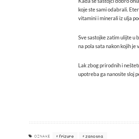
Kada se sastojci dobro ohla
koje ste sami odabrali. Ete
vitamini i minerali iz ulja 
Sve sastojke zatim ulijte u
na pola sata nakon kojih je
Lak zbog prirodnih i neštetn
upotreba ga nanosite sloj po
frizure
zanosna
OZNAKE