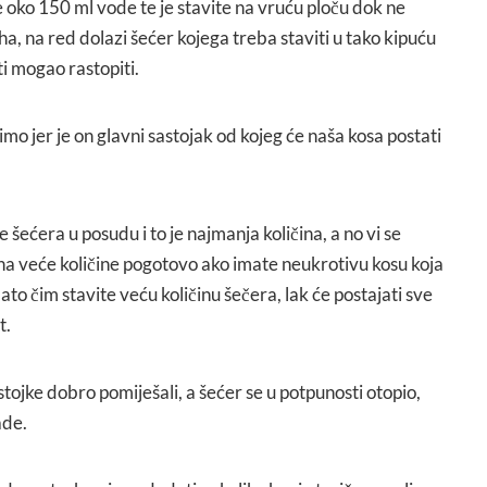
 oko 150 ml vode te je stavite na vruću ploču dok ne
, na red dolazi šećer kojega treba staviti u tako kipuću
i mogao rastopiti.
mo jer je on glavni sastojak od kojeg će naša kosa postati
e šećera u posudu i to je najmanja količina, a no vi se
 na veće količine pogotovo ako imate neukrotivu kosu koja
to čim stavite veću količinu šečera, lak će postajati sve
t.
ojke dobro pomiješali, a šećer se u potpunosti otopio,
ade.