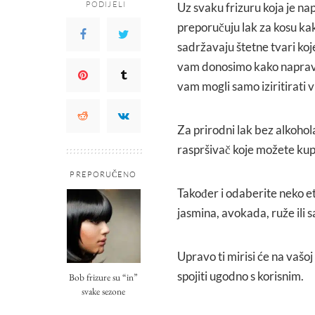
PODIJELI
Uz svaku frizuru koja je nap
preporučuju lak za kosu kako
sadržavaju štetne tvari koje
vam donosimo kako napraviti
vam mogli samo iziritirati v
Za prirodni lak bez alkohol
raspršivač koje možete kup
PREPORUČENO
Također i odaberite neko et
jasmina, avokada, ruže ili 
Upravo ti mirisi će na vašoj
spojiti ugodno s korisnim.
Bob frizure su “in”
svake sezone