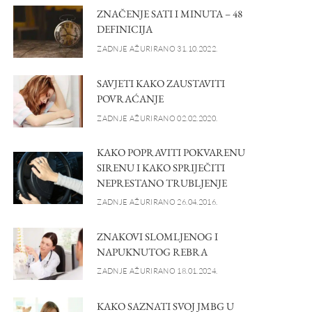
ZNAČENJE SATI I MINUTA – 48
DEFINICIJA
ZADNJE AŽURIRANO 31.10.2022.
SAVJETI KAKO ZAUSTAVITI
POVRAĆANJE
ZADNJE AŽURIRANO 02.02.2020.
KAKO POPRAVITI POKVARENU
SIRENU I KAKO SPRIJEČITI
NEPRESTANO TRUBLJENJE
ZADNJE AŽURIRANO 26.04.2016.
ZNAKOVI SLOMLJENOG I
NAPUKNUTOG REBRA
ZADNJE AŽURIRANO 18.01.2024.
KAKO SAZNATI SVOJ JMBG U