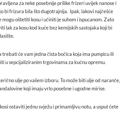
ravljena za neke posebnije prilike frizeri uvijek nanose i
 bi frizura bila što dugotrajnija. Ipak, lakovi najčešće
 mogu oštetiti kosu i učiniti je suhom i ispucanom. Zato
 lak za kosu kod kuće bez kemijskih sastojaka koji bi
lasište.
a trebati će vam jedna čista bočica koja ima pumpicu ili
iti u sepcijaliziranim trgovinama za kućnu opremu.
erično ulje po vašem izboru. To može biti ulje od naranče,
sandalovine koji imaju vrlo posebne i ugodne mirise.
 kosi ostaviti jednu svježu i primamljivu notu, a usput ćete