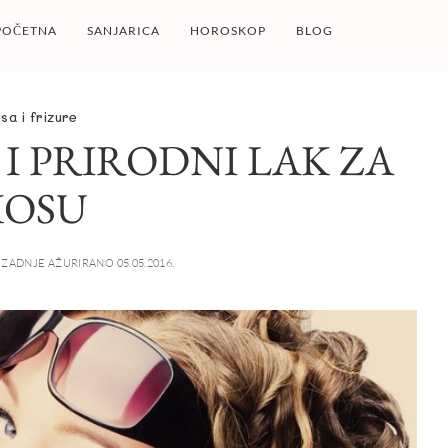
POČETNA
SANJARICA
HOROSKOP
BLOG
sa i frizure
I PRIRODNI LAK ZA
KOSU
ZADNJE AŽURIRANO 05.05.2016.