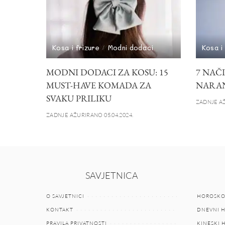
Kosa i frizure
Modni dodaci
Kosa i
MODNI DODACI ZA KOSU: 15
7 NAČ
MUST-HAVE KOMADA ZA
NARAN
SVAKU PRILIKU
ZADNJE AŽ
ZADNJE AŽURIRANO 05.04.2024.
SAVJETNICA
O SAVJETNICI
HOROSKO
KONTAKT
DNEVNI 
PRAVILA PRIVATNOSTI
KINESKI